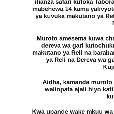
ilianza safari kutoka Tabor
mabehewa 14 kama yalivyota
ya kuvuka makutano ya Re
Muroto amesema kuwa chan
dereva wa gari kutochuk
makutano ya Reli na barabara
ya Reli na Dereva wa ga
Kuj
Aidha, kamanda muroto 
waliopata ajali hiyo kati
ku
Kwa upande wake mkuu wa w