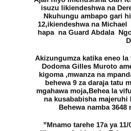
isuzu likiendeshwa na De
Nkuhungu ambapo gari hilo
12,ikiendeshwa na Michael M
hapa na Guard Abdala Ngol
D
Akizungumza katika eneo la
Dodoma Gilles Muroto ames
kigoma ,mwanza na mpanda 
behewa 9 za daraja tatu m
mgahawa moja,Behea la vifu
na kusababisha majeruhi 
Behewa namba 3648 n
”Mnamo tarehe 17a ya 11/0