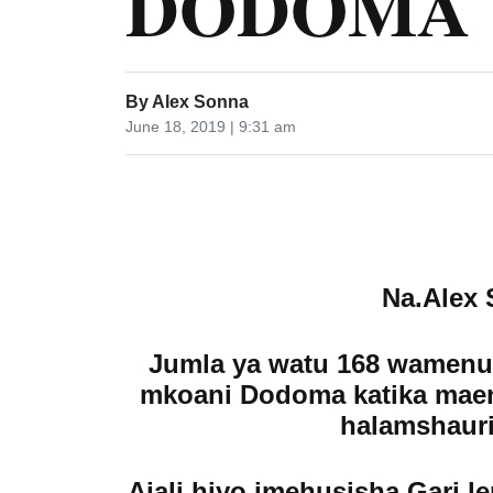
DODOMA
By
Alex Sonna
June 18, 2019 | 9:31 am
Na.Alex
Jumla ya watu 168 wamenusu
mkoani Dodoma katika maene
halamshauri 
Ajali hiyo imehusisha Gari le