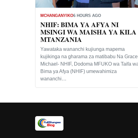
MCHANGANYIKO
6 HOURS AGO
NHIF: BIMA YA AFYA NI
MSINGI WA MAISHA YA KILA
MTANZANIA
Yawataka wananchi kujiunga mapema
kujikinga na gharama za matibabu Na Grace
Michael- NHIF, Dodoma MFUKO wa Taifa w
Bima ya Afya (NHIF) umewahimiza
wananchi…