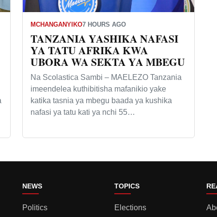
MCHANGANYIKO
7 HOURS AGO
TANZANIA YASHIKA NAFASI
YA TATU AFRIKA KWA
UBORA WA SEKTA YA MBEGU
Na Scolastica Sambi – MAELEZO Tanzania
imeendelea kuthibitisha mafanikio yake
a
katika tasnia ya mbegu baada ya kushika
nafasi ya tatu kati ya nchi 55…
NEWS
TOPICS
RE
Politics
Elections
Ab