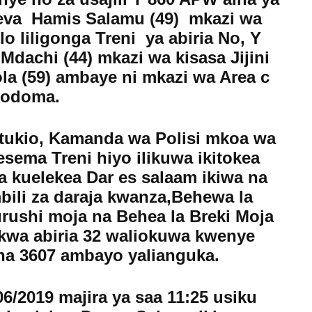
reva Hamis Salamu (49) mkazi wa
 liligonga Treni ya abiria No, Y
dachi (44) mkazi wa kisasa Jijini
a (59) ambaye ni mkazi wa Area c
odoma.
 tukio, Kamanda wa Polisi mkoa wa
ema Treni hiyo ilikuwa ikitokea
kuelekea Dar es salaam ikiwa na
bili za daraja kwanza,Behewa la
rushi moja na Behea la Breki Moja
kwa abiria 32 waliokuwa kwenye
a 3607 ambayo yalianguka.
6/2019 majira ya saa 11:25 usiku