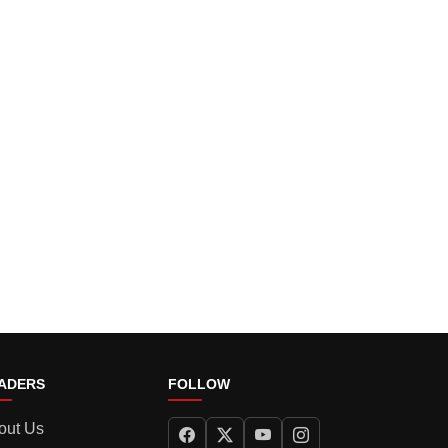
ADERS
FOLLOW
out Us