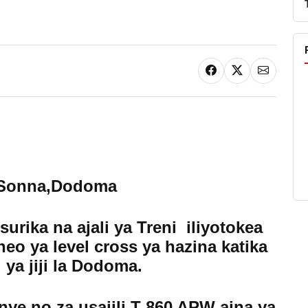
 Sonna,Dodoma
rika na ajali ya Treni iliyotokea
o ya level cross ya hazina katika
ya jiji la Dodoma.
nye no za usajili T 860 APW aina ya