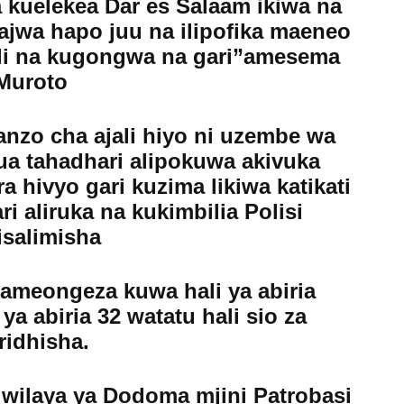
a kuelekea Dar es Salaam ikiwa na
jwa hapo juu na ilipofika maeneo
li na kugongwa na gari”amesema
Muroto
zo cha ajali hiyo ni uzembe wa
ua tahadhari alipokuwa akivuka
 hivyo gari kuzima likiwa katikati
ri aliruka na kukimbilia Polisi
isalimisha
ameongeza kuwa hali ya abiria
 ya abiria 32 watatu hali sio za
ridhisha.
ilaya ya Dodoma mjini Patrobasi