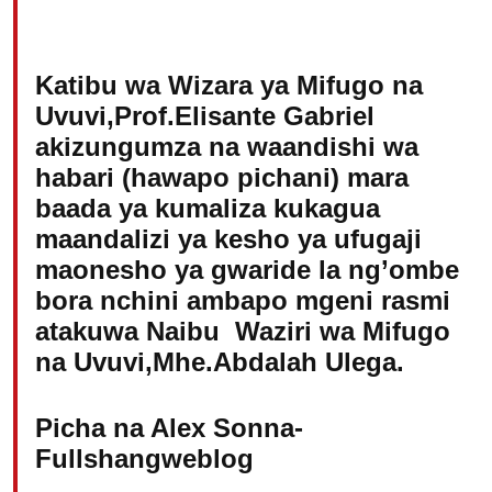
Katibu wa Wizara ya Mifugo na
Uvuvi,Prof.Elisante Gabriel
akizungumza na waandishi wa
habari (hawapo pichani) mara
baada ya kumaliza kukagua
maandalizi ya kesho ya ufugaji
maonesho ya gwaride la ng’ombe
bora nchini ambapo mgeni rasmi
atakuwa Naibu Waziri wa Mifugo
na Uvuvi,Mhe.Abdalah Ulega.
Picha na Alex Sonna-
Fullshangweblog