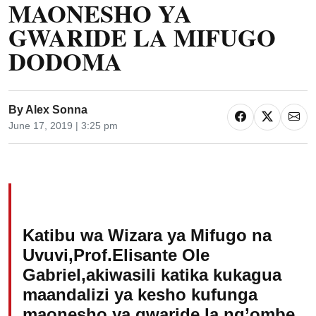
MAONESHO YA
GWARIDE LA MIFUGO
DODOMA
By
Alex Sonna
June 17, 2019 | 3:25 pm
Katibu wa Wizara ya Mifugo na
Uvuvi,Prof.Elisante Ole
Gabriel,akiwasili katika kukagua
maandalizi ya kesho kufunga
maonesho ya gwaride la ng’ombe