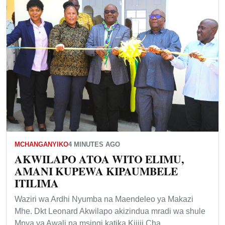
MCHANGANYIKO
4 MINUTES AGO
AKWILAPO ATOA WITO ELIMU,
AMANI KUPEWA KIPAUMBELE
ITILIMA
Waziri wa Ardhi Nyumba na Maendeleo ya Makazi
Mhe. Dkt Leonard Akwilapo akizindua mradi wa shule
Mpya ya Awali na msingi katika Kijiji Cha…