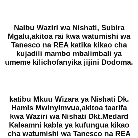
Naibu Waziri wa Nishati, Subira
Mgalu,akitoa rai kwa watumishi wa
Tanesco na REA katika kikao cha
kujadili mambo mbalimbali ya
umeme kilichofanyika jijini Dodoma.
katibu Mkuu Wizara ya Nishati Dk.
Hamis Mwinyimvua,akitoa taarifa
kwa Waziri wa Nishati Dkt.Medard
Kaleamni kabla ya kufungua kikao
cha watumishi wa Tanesco na REA