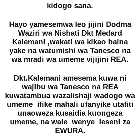
kidogo sana.
Hayo yamesemwa leo jijini Dodma
Waziri wa Nishati Dkt Medard
Kalemani ,wakati wa kikao baina
yake na watumishi wa Tanesco na
wa mradi wa umeme vijijini REA.
Dkt.Kalemani amesema kuwa ni
wajibu wa Tanesco na REA
kuwatambua wazalishaji wadogo wa
umeme ifike mahali ufanyike utafiti
unaoweza kusaidia kuongeza
umeme, na wale wenye leseni za
EWURA.