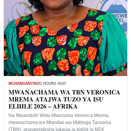
MCHANGANYIKO
2 HOURS AGO
MWANACHAMA WA TBN VERONICA
MREMA ATAJWA TUZO YA ISU
ELIHLE 2026 – AFRIKA
Na Mwandishi Wetu Mtanzania Veronica Mrema,
mwanachama wa Mtandao wa Mabloga Tanzania
(TBN), anayeendesha jukwaa la kidijiti la M24