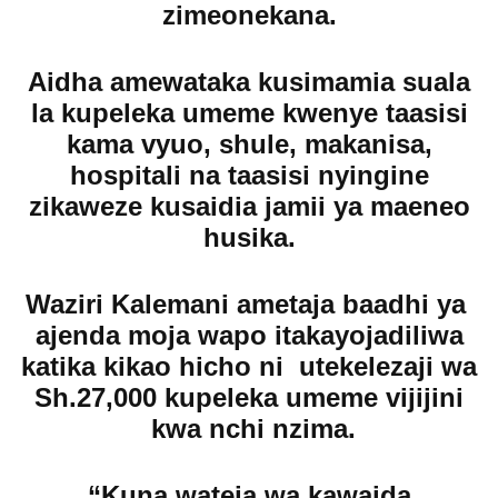
zimeonekana.
Aidha amewataka kusimamia suala
la kupeleka umeme kwenye taasisi
kama vyuo, shule, makanisa,
hospitali na taasisi nyingine
zikaweze kusaidia jamii ya maeneo
husika.
Waziri Kalemani ametaja baadhi ya
ajenda moja wapo itakayojadiliwa
katika kikao hicho ni utekelezaji wa
Sh.27,000 kupeleka umeme vijijini
kwa nchi nzima.
“Kuna wateja wa kawaida