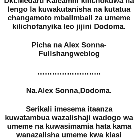
Dkt.Medard Kaleamni kilichokuwa na
lengo la kuwakutanisha na kutatua
changamoto mbalimbali za umeme
kilichofanyika leo jijini Dodoma.
Picha na Alex Sonna-
Fullshangweblog
……………………..
Na.Alex Sonna,Dodoma.
Serikali imesema itaanza
kuwatambua wazalishaji wadogo wa
umeme na kuwasimamia hata kama
wanazalisha umeme kwa kiasi