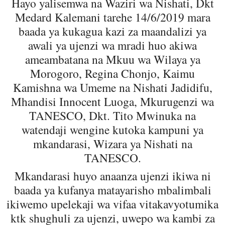
Hayo yalisemwa na Waziri wa Nishati, Dkt
Medard Kalemani tarehe 14/6/2019 mara
baada ya kukagua kazi za maandalizi ya
awali ya ujenzi wa mradi huo akiwa
ameambatana na Mkuu wa Wilaya ya
Morogoro, Regina Chonjo, Kaimu
Kamishna wa Umeme na Nishati Jadidifu,
Mhandisi Innocent Luoga, Mkurugenzi wa
TANESCO, Dkt. Tito Mwinuka na
watendaji wengine kutoka kampuni ya
mkandarasi, Wizara ya Nishati na
TANESCO.
Mkandarasi huyo anaanza ujenzi ikiwa ni
baada ya kufanya matayarisho mbalimbali
ikiwemo upelekaji wa vifaa vitakavyotumika
ktk shughuli za ujenzi, uwepo wa kambi za