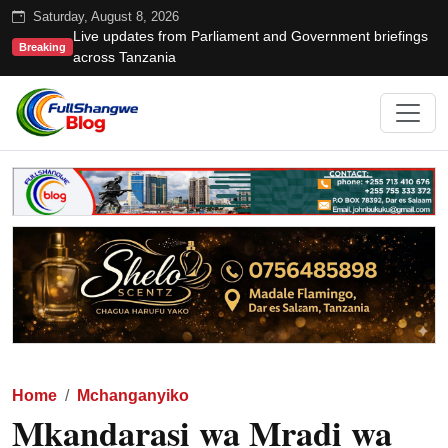
Saturday, August 8, 2026
Live updates from Parliament and Government briefings
Breaking
across Tanzania
Home
Mchanganyiko
Mkandarasi wa Mradi wa