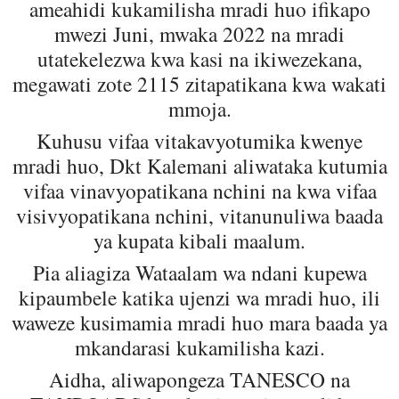
ameahidi kukamilisha mradi huo ifikapo
mwezi Juni, mwaka 2022 na mradi
utatekelezwa kwa kasi na ikiwezekana,
megawati zote 2115 zitapatikana kwa wakati
mmoja.
Kuhusu vifaa vitakavyotumika kwenye
mradi huo, Dkt Kalemani aliwataka kutumia
vifaa vinavyopatikana nchini na kwa vifaa
visivyopatikana nchini, vitanunuliwa baada
ya kupata kibali maalum.
Pia aliagiza Wataalam wa ndani kupewa
kipaumbele katika ujenzi wa mradi huo, ili
waweze kusimamia mradi huo mara baada ya
mkandarasi kukamilisha kazi.
Aidha, aliwapongeza TANESCO na