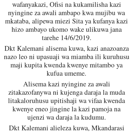
wafanyakazi, Ofisi na kukamilisha kazi
nyingine za awali ambapo kwa mujibu wa
mkataba, alipewa miezi Sita ya kufanya kazi
hizo ambayo ukomo wake ulikuwa jana
tarehe 14/6/2019.
Dkt Kalemani alisema kuwa, kazi anazoanza
nazo leo ni upasuaji wa miamba ili kuruhusu
maji kupita kwenda kwenye mitambo ya
kufua umeme.
Alisema kazi nyingine za awali
zitakazofanywa ni kujenga daraja la muda
litakaloruhusu upitishaji wa vifaa kwenda
kwenye eneo jingine la kazi pamoja na
ujenzi wa daraja la kudumu.
Dkt Kalemani alieleza kuwa, Mkandarasi