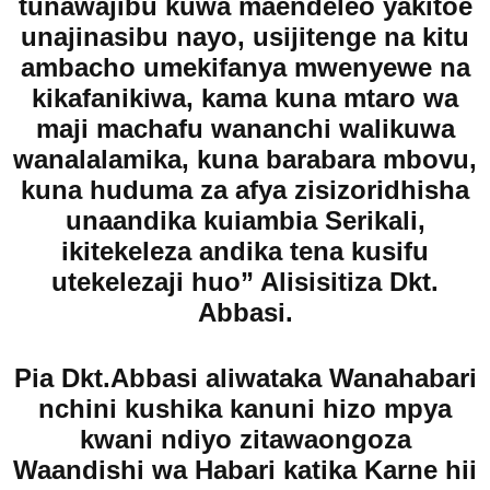
tunawajibu kuwa maendeleo yakitoe
unajinasibu nayo, usijitenge na kitu
ambacho umekifanya mwenyewe na
kikafanikiwa, kama kuna mtaro wa
maji machafu wananchi walikuwa
wanalalamika, kuna barabara mbovu,
kuna huduma za afya zisizoridhisha
unaandika kuiambia Serikali,
ikitekeleza andika tena kusifu
utekelezaji huo” Alisisitiza Dkt.
Abbasi.
Pia Dkt.Abbasi aliwataka Wanahabari
nchini kushika kanuni hizo mpya
kwani ndiyo zitawaongoza
Waandishi wa Habari katika Karne hii