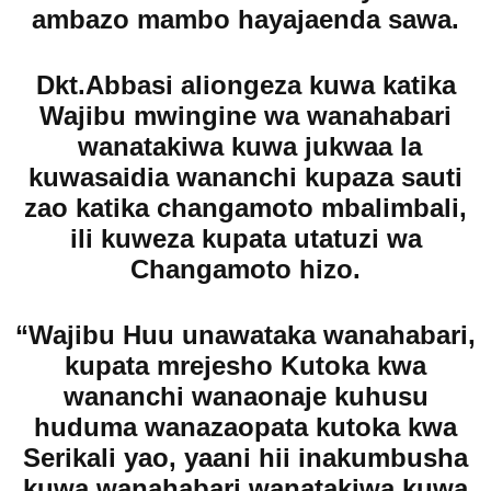
ambazo mambo hayajaenda sawa.
Dkt.Abbasi aliongeza kuwa katika
Wajibu mwingine wa wanahabari
wanatakiwa kuwa jukwaa la
kuwasaidia wananchi kupaza sauti
zao katika changamoto mbalimbali,
ili kuweza kupata utatuzi wa
Changamoto hizo.
“Wajibu Huu unawataka wanahabari,
kupata mrejesho Kutoka kwa
wananchi wanaonaje kuhusu
huduma wanazaopata kutoka kwa
Serikali yao, yaani hii inakumbusha
kuwa wanahabari wanatakiwa kuwa