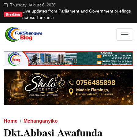
Thursday, August 6, 2026
Live updates from Parliament and Government briefings
Breaking
across Tanzania
Home
Mchanganyiko
Dkt.Abbasi Awafunda