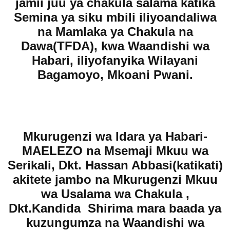
jamii juu ya chakula salama katika
Semina ya siku mbili iliyoandaliwa
na Mamlaka ya Chakula na
Dawa(TFDA), kwa Waandishi wa
Habari, iliyofanyika Wilayani
Bagamoyo, Mkoani Pwani.
Mkurugenzi wa Idara ya Habari-
MAELEZO na Msemaji Mkuu wa
Serikali, Dkt. Hassan Abbasi(katikati)
akitete jambo na Mkurugenzi Mkuu
wa Usalama wa Chakula ,
Dkt.Kandida Shirima mara baada ya
kuzungumza na Waandishi wa