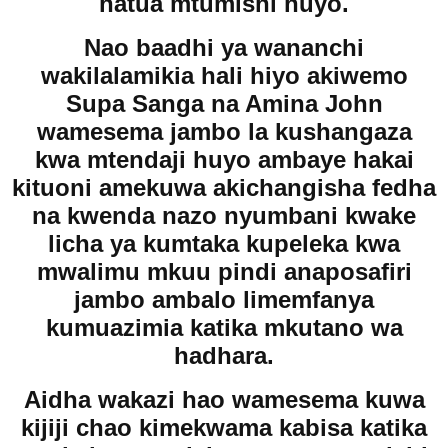
hatua mtumishi huyo.
Nao baadhi ya wananchi
wakilalamikia hali hiyo akiwemo
Supa Sanga na Amina John
wamesema jambo la kushangaza
kwa mtendaji huyo ambaye hakai
kituoni amekuwa akichangisha fedha
na kwenda nazo nyumbani kwake
licha ya kumtaka kupeleka kwa
mwalimu mkuu pindi anaposafiri
jambo ambalo limemfanya
kumuazimia katika mkutano wa
hadhara.
Aidha wakazi hao wamesema kuwa
kijiji chao kimekwama kabisa katika