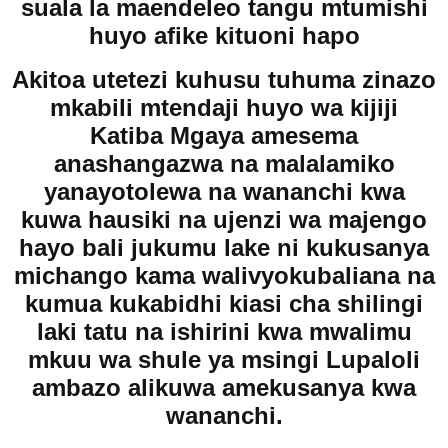
suala la maendeleo tangu mtumishi
huyo afike kituoni hapo
Akitoa utetezi kuhusu tuhuma zinazo
mkabili mtendaji huyo wa kijiji
Katiba Mgaya amesema
anashangazwa na malalamiko
yanayotolewa na wananchi kwa
kuwa hausiki na ujenzi wa majengo
hayo bali jukumu lake ni kukusanya
michango kama walivyokubaliana na
kumua kukabidhi kiasi cha shilingi
laki tatu na ishirini kwa mwalimu
mkuu wa shule ya msingi Lupaloli
ambazo alikuwa amekusanya kwa
wananchi.