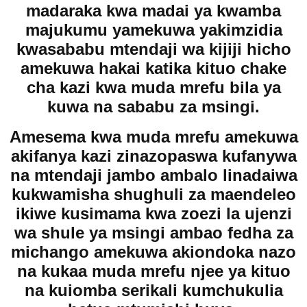
madaraka kwa madai ya kwamba
majukumu yamekuwa yakimzidia
kwasababu mtendaji wa kijiji hicho
amekuwa hakai katika kituo chake
cha kazi kwa muda mrefu bila ya
kuwa na sababu za msingi.
Amesema kwa muda mrefu amekuwa
akifanya kazi zinazopaswa kufanywa
na mtendaji jambo ambalo linadaiwa
kukwamisha shughuli za maendeleo
ikiwe kusimama kwa zoezi la ujenzi
wa shule ya msingi ambao fedha za
michango amekuwa akiondoka nazo
na kukaa muda mrefu njee ya kituo
na kuiomba serikali kumchukulia