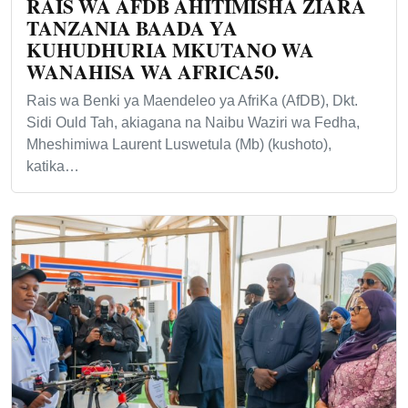
RAIS WA AFDB AHITIMISHA ZIARA
TANZANIA BAADA YA
KUHUDHURIA MKUTANO WA
WANAHISA WA AFRICA50.
Rais wa Benki ya Maendeleo ya AfriKa (AfDB), Dkt.
Sidi Ould Tah, akiagana na Naibu Waziri wa Fedha,
Mheshimiwa Laurent Luswetula (Mb) (kushoto),
katika…