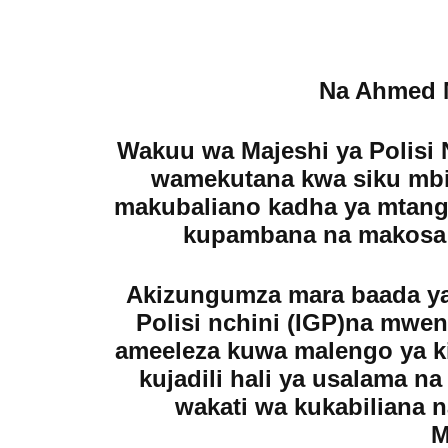
Na Ahmed 
Wakuu wa Majeshi ya Polisi N
wamekutana kwa siku mbili
makubaliano kadha ya mtan
kupambana na makosa 
Akizungumza mara baada ya U
Polisi nchini (IGP)na mwe
ameeleza kuwa malengo ya kik
kujadili hali ya usalama 
wakati wa kukabiliana 
M