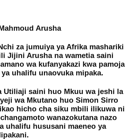
Mahmoud Arusha
chi za jumuiya ya Afrika mashariki
 Jijini Arusha na wametia saini
gamano wa kufanyakazi kwa pamoja
ya uhalifu unaovuka mipaka.
tiliaji saini huo Mkuu wa jeshi la
nyeji wa Mkutano huo Simon Sirro
ao hicho cha siku mbili ilikuwa ni
na changamoto wanazokutana nazo
na uhalifu hususani maeneo ya
ipakani.