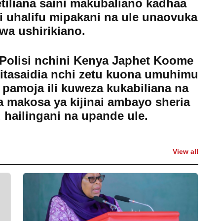
liana saini makubaliano kadhaa
 uhalifu mipakani na ule unaovuka
wa ushirikiano.
 Polisi nchini Kenya Japhet Koome
itasaidia nchi zetu kuona umuhimu
pamoja ili kuweza kukabiliana na
 makosa ya kijinai ambayo sheria
hailingani na upande ule.
View all