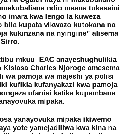
tumekubaliana ndio maana tukasaini
no imara kwa lengo la kuweza
 bila kupata vikwazo kutokana na
ja kukinzana na nyingine” alisema
Sirro.
tibu mkuu EAC anayeshughulikia
a Kisiasa Charles Njoroge amesema
i wa pamoja wa majeshi ya polisi
iki kufikia kufanyakazi kwa pamoja
ongeza ufanisi katika kupambana
anayovuka mipaka.
osa yanayovuka mipaka ikiwemo
haya yote yamejadiliwa kwa kina na