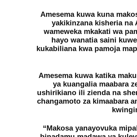
Amesema kuwa kuna makos
yakikinzana kisheria na
wameweka mkakati wa pam
hayo wanatia saini kuw
kukabiliana kwa pamoja ma
Amesema kuwa katika makub
ya kuangalia maabara ze
ushirikiano ili zienda na sh
changamoto za kimaabara a
kwingi
“Makosa yanayovuka mipak
binadamu madawa ya kulevy