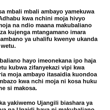
a mbali mbali ambayo yamekuwa
 Adhabu kwa nchini moja hivyo
oja na ndio maana makubaliano
eza kujenga mtangamano imara
pambano ya uhalifu kwenye ukanda
wetu.
aliano hayo imeonekana ipo haja
tu kubwa zifanyekazi vipi kwa
eria moja ambayo itasaidia kuondoa
mbazo kwa nchi moja ni kosa huku
ne si makosa.
a yakiwemo Ujangili biashara ya
a na Ugaidi haya ni makubaliano