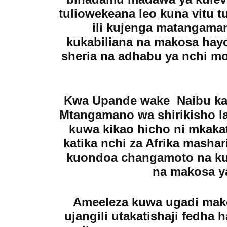
tuliowekeana leo kuna vitu 
ili kujenga matangama
kukabiliana na makosa hayo
sheria na adhabu ya nchi mo
Kwa Upande wake Naibu ka
Mtangamano wa shirikisho l
kuwa kikao hicho ni mkakat
katika nchi za Afrika mashar
kuondoa changamoto na ku
na makosa y
Ameeleza kuwa ugadi mak
ujangili utakatishaji fedha 