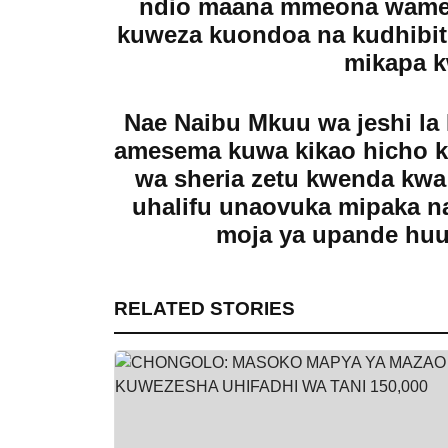
ndio maana mmeona wameti
kuweza kuondoa na kudhibiti
mikapa k
Nae Naibu Mkuu wa jeshi la
amesema kuwa kikao hicho k
wa sheria zetu kwenda kwa 
uhalifu unaovuka mipaka na
moja ya upande huu 
RELATED STORIES