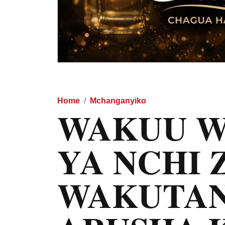
Home
Mchanganyiko
WAKUU W
YA NCHI 
WAKUTANA