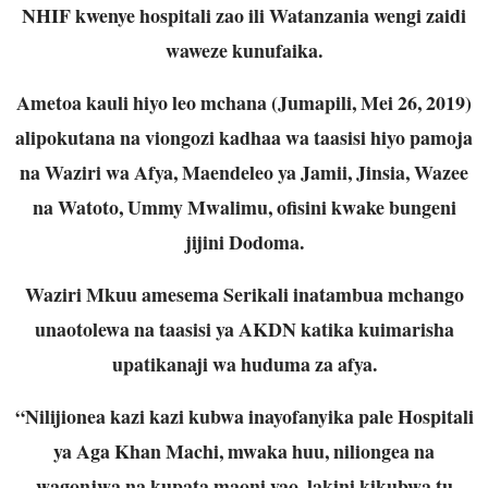
NHIF kwenye hospitali zao ili Watanzania wengi zaidi
waweze kunufaika.
Ametoa kauli hiyo leo mchana (Jumapili, Mei 26, 2019)
alipokutana na viongozi kadhaa wa taasisi hiyo pamoja
na Waziri wa Afya, Maendeleo ya Jamii, Jinsia, Wazee
na Watoto, Ummy Mwalimu, ofisini kwake bungeni
jijini Dodoma.
Waziri Mkuu amesema Serikali inatambua mchango
unaotolewa na taasisi ya AKDN katika kuimarisha
upatikanaji wa huduma za afya.
“Nilijionea kazi kazi kubwa inayofanyika pale Hospitali
ya Aga Khan Machi, mwaka huu, niliongea na
wagonjwa na kupata maoni yao, lakini kikubwa tu