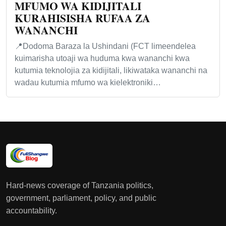
MFUMO WA KIDIJITALI
KURAHISISHA RUFAA ZA
WANANCHI
📍Dodoma Baraza la Ushindani (FCT limeendelea
kuimarisha utoaji wa huduma kwa wananchi kwa
kutumia teknolojia za kidijitali, likiwataka wananchi na
wadau kutumia mfumo wa kielektroniki…
Hard-news coverage of Tanzania politics,
government, parliament, policy, and public
accountability.