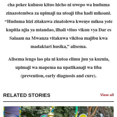
cha pekee kuhusu kituo hicho ni uwepo wa huduma
zinazotembea za upimaji na utoaji tiba hadi mikoani.
“Huduma hizi zitakuwa zinatolewa kwenye mikoa yote
kupitia njia ya mtandao, ilhali vituo vikuu vya Dar es
Salaam na Mwanza vitakuwa vikitoa majibu kwa
madaktari husika,” alisema.
Alisema lengo lao pia ni kutoa elimu juu ya kuzuia,
upimaji wa mapema na upatikanaji wa tiba
(prevention, early diagnosis and cure).
RELATED STORIES
View all