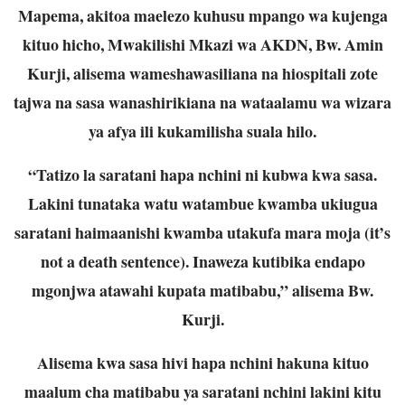
Mapema, akitoa maelezo kuhusu mpango wa kujenga
kituo hicho, Mwakilishi Mkazi wa AKDN, Bw. Amin
Kurji, alisema wameshawasiliana na hiospitali zote
tajwa na sasa wanashirikiana na wataalamu wa wizara
ya afya ili kukamilisha suala hilo.
“Tatizo la saratani hapa nchini ni kubwa kwa sasa.
Lakini tunataka watu watambue kwamba ukiugua
saratani haimaanishi kwamba utakufa mara moja (it’s
not a death sentence). Inaweza kutibika endapo
mgonjwa atawahi kupata matibabu,” alisema Bw.
Kurji.
Alisema kwa sasa hivi hapa nchini hakuna kituo
maalum cha matibabu ya saratani nchini lakini kitu