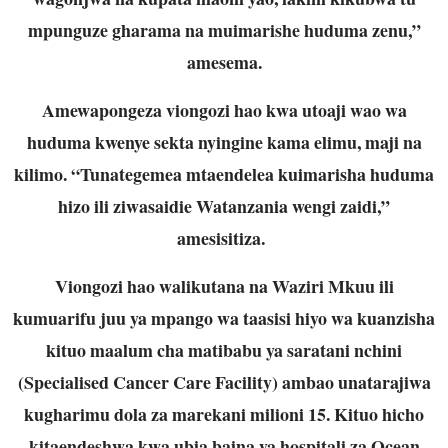
mpunguze gharama na muimarishe huduma zenu,”
amesema.
Amewapongeza viongozi hao kwa utoaji wao wa
huduma kwenye sekta nyingine kama elimu, maji na
kilimo. “Tunategemea mtaendelea kuimarisha huduma
hizo ili ziwasaidie Watanzania wengi zaidi,”
amesisitiza.
Viongozi hao walikutana na Waziri Mkuu ili
kumuarifu juu ya mpango wa taasisi hiyo wa kuanzisha
kituo maalum cha matibabu ya saratani nchini
(Specialised Cancer Care Facility) ambao unatarajiwa
kugharimu dola za marekani milioni 15. Kituo hicho
kitaendeshwa kwa ubia baina ya hospitali za Ocean