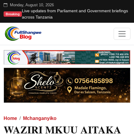
Monday, August 10, 2026
Live updates from Parliament and Government briefings
Breaking
across Tanzania
Home
Mchanganyiko
WAZIRI MKUU AITAKA