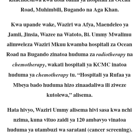
Road, Muhimbili, Bugando na Aga Khan.
Kwa upande wake, Waziri wa Afya, Maendeleo ya
Jamii, Jinsia, Wazee na Watoto, Bi. Ummy Mwalimu
alimweleza Waziri Mkuu kwamba hospitali za Ocean
Road na Bugando zinatoa huduma za
na
radiotherapy
, wakati hospitali ya KCMC inatoa
chemotherapy
huduma ya
tu. “Hospitali ya Rufaa ya
chemotherapy
Mbeya bado huduma hizo zinaadaliwa ili ziweze
kutolewa,” alisema.
Hata hivyo, Waziri Ummy alisema hivi sasa kwa nchi
nzima, kuna vituo zaidi ya 120 ambavyo vinatoa
huduma ya utambuzi wa saratani (cancer screening).