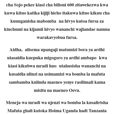
cha Sojo pekee kiasi cha bilioni 600 zitawekezwa kwa
kuwa kituo katika kijiji hicho itakuwa kituo kikuu cha
kuunganisha mabomba na hivyo kutoa fursa za
kiuchumi na kijamii hivyo wananchi wajiandae namna
warakavyobua fursa.
Aidha, alisema upangaji matumizi bora ya ardhi
utasaidia kuepuka migogoro ya ardhi ambapo kwa
kiasi kikubwa mradi huo utahusisha wananchi na
kusaidia ulinzi na usimamizi wa bomba la mafuta
sambamba kulinda maeneo yenye rasilimali kama
misitu na maeneo Oevu.
Meneja wa mradi wa ujenzi wa bomba la kusafirisha
Mafuta ghafi kutoka Hoima Uganda hadi Tanzania