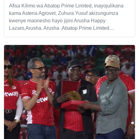
Afisa Kilimo wa Abatop Prime Limited, inayojulikana
kama Asteria Agrovet, Zuhura Yusuf akizungumza
kwenye maonesho hayo jijini Arusha Happy
Lazaro,Arusha. Arusha .Abatop Prime Limited…