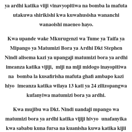
ya ardhi katika viiji vinavyopitiwa na bomba la mafuta
utakuwa shirikishi kwa kuwahusisha wananchi
wanaoishi maeneo hayo.
Kwa upande wake Mkurugenzi wa Tume ya Taifa ya
Mipango ya Matumizi Bora ya Ardhi Dkt Stephen
Nindi alisema kazi ya upangaji matumizi bora ya ardhi
imeanza katika vijiji, miji na miji midogo inayopitiwa
na bomba la kusafirisha mafuta ghafi ambapo kazi
hiyo imeanza katika wilaya 13 kati ya 24 zilizopangwa
kufanyiwa matumizi bora ya ardhi.
Kwa mujibu wa Dkt. Nindi uandaji mpango wa
matumizi bora ya ardhi katika vijiji hivyo unafanyika
kwa sababu kuna fursa na kuanisha kuwa katika kijii