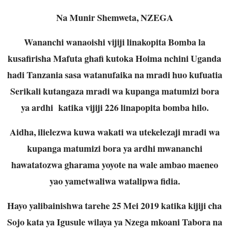
Na Munir Shemweta, NZEGA
Wananchi wanaoishi vijiji linakopita Bomba la
kusafirisha Mafuta ghafi kutoka Hoima nchini Uganda
hadi Tanzania sasa watanufaika na mradi huo kufuatia
Serikali kutangaza mradi wa kupanga matumizi bora
ya ardhi katika vijiji 226 linapopita bomba hilo.
Aidha, ilielezwa kuwa wakati wa utekelezaji mradi wa
kupanga matumizi bora ya ardhi mwananchi
hawatatozwa gharama yoyote na wale ambao maeneo
yao yametwaliwa watalipwa fidia.
Hayo yalibainishwa tarehe 25 Mei 2019 katika kijiji cha
Sojo kata ya Igusule wilaya ya Nzega mkoani Tabora na