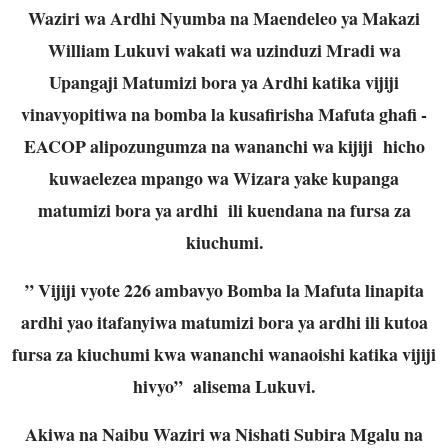
Waziri wa Ardhi Nyumba na Maendeleo ya Makazi
William Lukuvi wakati wa uzinduzi Mradi wa
Upangaji Matumizi bora ya Ardhi katika vijiji
vinavyopitiwa na bomba la kusafirisha Mafuta ghafi -
EACOP alipozungumza na wananchi wa kijiji hicho
kuwaelezea mpango wa Wizara yake kupanga
matumizi bora ya ardhi ili kuendana na fursa za
kiuchumi.
” Vijiji vyote 226 ambavyo Bomba la Mafuta linapita
ardhi yao itafanyiwa matumizi bora ya ardhi ili kutoa
fursa za kiuchumi kwa wananchi wanaoishi katika vijiji
hivyo” alisema Lukuvi.
Akiwa na Naibu Waziri wa Nishati Subira Mgalu na