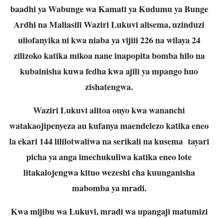
baadhi ya Wabunge wa Kamati ya Kudumu ya Bunge
Ardhi na Maliasili Waziri Lukuvi alisema, uzinduzi
uliofanyika ni kwa niaba ya vijiii 226 na wilaya 24
zilizoko katika mikoa nane inapopita bomba hilo na
kubainisha kuwa fedha kwa ajili ya mpango huo
zishatengwa.
Waziri Lukuvi alitoa onyo kwa wananchi
watakaojipenyeza au kufanya maendelezo katika eneo
la ekari 144 lililotwaliwa na serikali na kusema tayari
picha ya anga imechukuliwa katika eneo lote
litakalojengwa kituo wezeshi cha kuunganisha
mabomba ya mradi.
Kwa mijibu wa Lukuvi, mradi wa upangaji matumizi