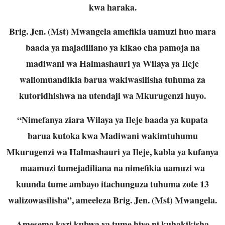
kwa haraka.
Brig. Jen. (Mst) Mwangela amefikia uamuzi huo mara
baada ya majadiliano ya kikao cha pamoja na
madiwani wa Halmashauri ya Wilaya ya Ileje
waliomuandikia barua wakiwasilisha tuhuma za
kutoridhishwa na utendaji wa Mkurugenzi huyo.
“Nimefanya ziara Wilaya ya Ileje baada ya kupata
barua kutoka kwa Madiwani wakimtuhumu
Mkurugenzi wa Halmashauri ya Ileje, kabla ya kufanya
maamuzi tumejadiliana na nimefikia uamuzi wa
kuunda tume ambayo itachunguza tuhuma zote 13
walizowasilisha”, ameeleza Brig. Jen. (Mst) Mwangela.
Amesema kazi kubwa ya tume hiyo ni kuhakikisha