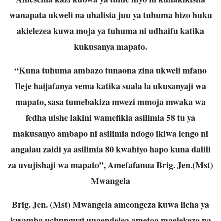
wanapata ukweli na uhalisia juu ya tuhuma hizo huku
akielezea kuwa moja ya tuhuma ni udhaifu katika
kukusanya mapato.
“Kuna tuhuma ambazo tunaona zina ukweli mfano
Ileje haijafanya vema katika suala la ukusanyaji wa
mapato, sasa tumebakiza mwezi mmoja mwaka wa
fedha uishe lakini wamefikia asilimia 58 tu ya
makusanyo ambapo ni asilimia ndogo ikiwa lengo ni
angalau zaidi ya asilimia 80 kwahiyo hapo kuna dalili
za uvujishaji wa mapato”, Amefafanua Brig. Jen.(Mst)
Mwangela
Brig. Jen. (Mst) Mwangela ameongeza kuwa licha ya
kwamba uchunguzi unaendelea ametoa maelekezo na