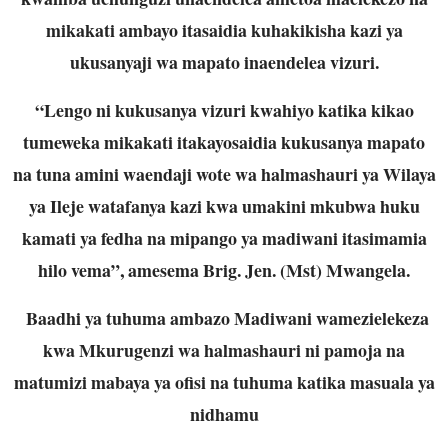
mikakati ambayo itasaidia kuhakikisha kazi ya
ukusanyaji wa mapato inaendelea vizuri.
“Lengo ni kukusanya vizuri kwahiyo katika kikao
tumeweka mikakati itakayosaidia kukusanya mapato
na tuna amini waendaji wote wa halmashauri ya Wilaya
ya Ileje watafanya kazi kwa umakini mkubwa huku
kamati ya fedha na mipango ya madiwani itasimamia
hilo vema”, amesema Brig. Jen. (Mst) Mwangela.
Baadhi ya tuhuma ambazo Madiwani wamezielekeza
kwa Mkurugenzi wa halmashauri ni pamoja na
matumizi mabaya ya ofisi na tuhuma katika masuala ya
nidhamu