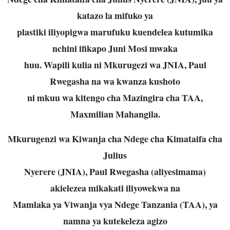
katazo la mifuko ya
plastiki iliyopigwa marufuku kuendelea kutumika
nchini ifikapo Juni Mosi mwaka
huu. Wapili kulia ni Mkurugezi wa JNIA, Paul
Rwegasha na wa kwanza kushoto
ni mkuu wa kitengo cha Mazingira cha TAA,
Maxmilian Mahangila.
Mkurugenzi wa Kiwanja cha Ndege cha Kimataifa cha
Julius
Nyerere (JNIA), Paul Rwegasha (aliyesimama)
akielezea mikakati iliyowekwa na
Mamlaka ya Viwanja vya Ndege Tanzania (TAA), ya
namna ya kutekeleza agizo