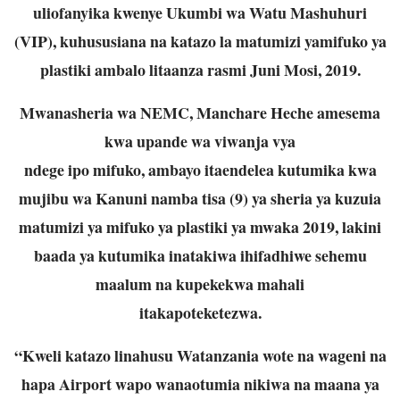
uliofanyika
kwenye Ukumbi wa Watu Mashuhuri
(VIP), kuhususiana na katazo la matumizi ya
mifuko ya
plastiki ambalo litaanza rasmi Juni Mosi, 2019.
Mwanasheria wa NEMC, Manchare Heche amesema
kwa upande wa viwanja vya
ndege ipo mifuko, ambayo itaendelea kutumika kwa
mujibu wa Kanuni namba tisa (9)
ya sheria ya kuzuia
matumizi ya mifuko ya plastiki ya mwaka 2019, lakini
baada ya
kutumika inatakiwa ihifadhiwe sehemu
maalum na kupekekwa mahali
itakapoteketezwa.
“Kweli katazo linahusu Watanzania wote na wageni na
hapa Airport wapo wanaotumia
nikiwa na maana ya