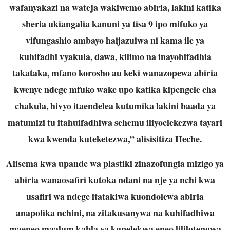
wafanyakazi na wateja wakiwemo abiria, lakini katika
sheria
ukiangalia kanuni ya tisa 9 ipo mifuko ya
vifungashio ambayo haijazuiwa ni kama ile ya
kuhifadhi vyakula, dawa, kilimo na inayohifadhia
takataka, mfano korosho au keki
wanazopewa abiria
kwenye ndege mfuko wake upo katika kipengele cha
chakula, hivyo
itaendelea kutumika lakini baada ya
matumizi tu itahuifadhiwa sehemu iliyoelekezwa
tayari
kwa kwenda kuteketezwa,” alisisitiza Heche.
Alisema kwa upande wa plastiki zinazofungia mizigo ya
abiria wanaosafiri kutoka ndani
na nje ya nchi kwa
usafiri wa ndege itatakiwa kuondolewa abiria
anapofika nchini, na
zitakusanywa na kuhifadhiwa
maeneo maalum kabla ya kupelekwa eneo lililotengwa