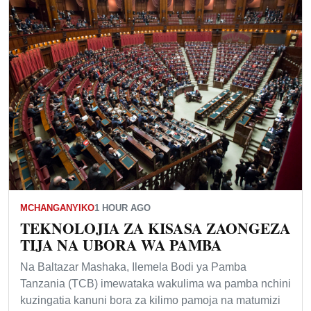
MCHANGANYIKO
1 HOUR AGO
TEKNOLOJIA ZA KISASA ZAONGEZA
TIJA NA UBORA WA PAMBA
Na Baltazar Mashaka, Ilemela Bodi ya Pamba
Tanzania (TCB) imewataka wakulima wa pamba nchini
kuzingatia kanuni bora za kilimo pamoja na matumizi