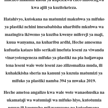
kwa ajili ya kuziteketeza.
Hatahivyo, kutokana na matumizi makubwa ya mifuko
ya plastiki nchini imesababisha
uharibifu mkubwa wa
mazingira ikiwemo ya kuziba kwenye mifereji ya maji,
kuua
wanyama, na kuharibu ardhi, Heche amesema
kufuatia katazo hilo serikali imefuta
leseni za viwanda
vinavyotengeneza mifuko ya plastiki na pia haijawapa
tena leseni
wale wote leseni zao zilizomaliza muda, ili
kuhakikisha sheria na kanuni ya kuzuia
matumizi ya
mifuko ya plastiki namba 394 ya mwaka 2019.
Heche ametoa angalizo kwa wale wote wanaohusika na
ukamataji wa watumiaji wa
mifuko hiyo, kutotumia
nguvu ili kuepusha mikwaruzano na kutoelewana.