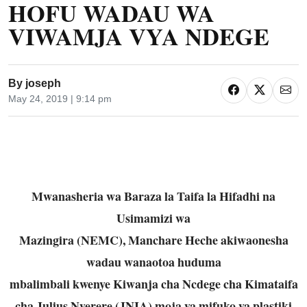
HOFU WADAU WA
VIWAMJA VYA NDEGE
By
joseph
May 24, 2019 | 9:14 pm
Mwanasheria wa Baraza la Taifa la Hifadhi na
Usimamizi wa
Mazingira (NEMC), Manchare Heche akiwaonesha
wadau wanaotoa huduma
mbalimbali kwenye Kiwanja cha Ncdege cha Kimataifa
cha Julius Nyerere (JNIA) moja ya mifuko ya plastiki