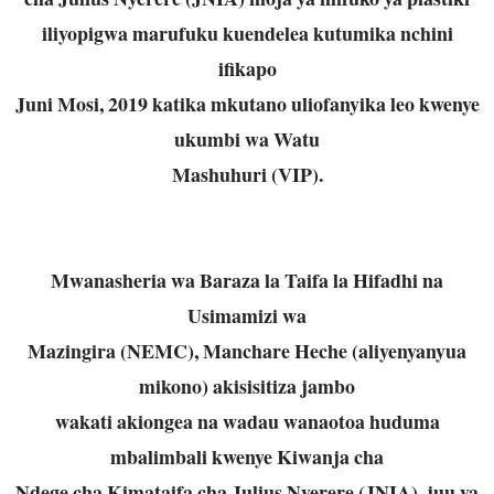
iliyopigwa marufuku kuendelea kutumika nchini
ifikapo
Juni Mosi, 2019 katika mkutano uliofanyika leo kwenye
ukumbi wa Watu
Mashuhuri (VIP).
Mwanasheria wa Baraza la Taifa la Hifadhi na
Usimamizi wa
Mazingira (NEMC), Manchare Heche (aliyenyanyua
mikono) akisisitiza jambo
wakati akiongea na wadau wanaotoa huduma
mbalimbali kwenye Kiwanja cha
Ndege cha Kimataifa cha Julius Nyerere (JNIA), juu ya