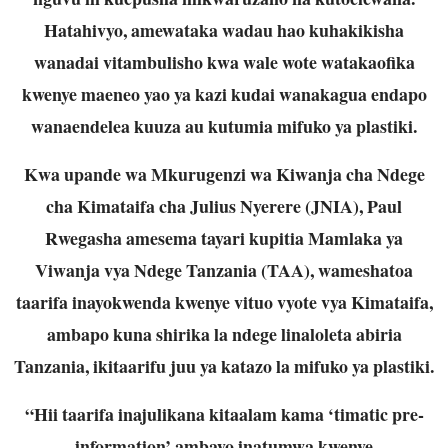
Hatahivyo, amewataka wadau hao kuhakikisha
wanadai vitambulisho kwa wale wote
watakaofika
kwenye maeneo yao ya kazi kudai wanakagua endapo
wanaendelea kuuza
au kutumia mifuko ya plastiki.
Kwa upande wa Mkurugenzi wa Kiwanja cha Ndege
cha Kimataifa cha Julius Nyerere
(JNIA), Paul
Rwegasha amesema tayari kupitia Mamlaka ya
Viwanja vya Ndege
Tanzania (TAA), wameshatoa
taarifa inayokwenda kwenye vituo vyote vya Kimataifa,
ambapo kuna shirika la ndege linaloleta abiria
Tanzania, ikitaarifu juu ya katazo la
mifuko ya plastiki.
“Hii taarifa inajulikana kitaalam kama ‘timatic pre-
information’ ambayo inatumwa kwenye