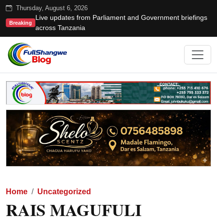
Thursday, August 6, 2026
Live updates from Parliament and Government briefings
Breaking
across Tanzania
Home
Uncategorized
RAIS MAGUFULI