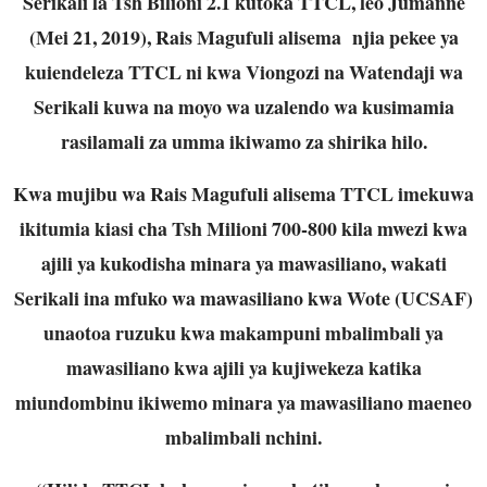
Serikali la Tsh Bilioni 2.1 kutoka TTCL, leo Jumanne
(Mei 21, 2019), Rais Magufuli alisema njia pekee ya
kuiendeleza TTCL ni kwa Viongozi na Watendaji wa
Serikali kuwa na moyo wa uzalendo wa kusimamia
rasilamali za umma ikiwamo za shirika hilo.
Kwa mujibu wa Rais Magufuli alisema TTCL imekuwa
ikitumia kiasi cha Tsh Milioni 700-800 kila mwezi kwa
ajili ya kukodisha minara ya mawasiliano, wakati
Serikali ina mfuko wa mawasiliano kwa Wote (UCSAF)
unaotoa ruzuku kwa makampuni mbalimbali ya
mawasiliano kwa ajili ya kujiwekeza katika
miundombinu ikiwemo minara ya mawasiliano maeneo
mbalimbali nchini.