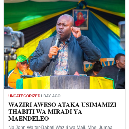
UNCATEGORIZED
1 DAY AGO
WAZIRI AWESO ATAKA USIMAMIZI
THABITI WA MIRADI YA
MAENDELEO
Na John Walter-Babati Waziri wa Maji, Mhe. Jumaa