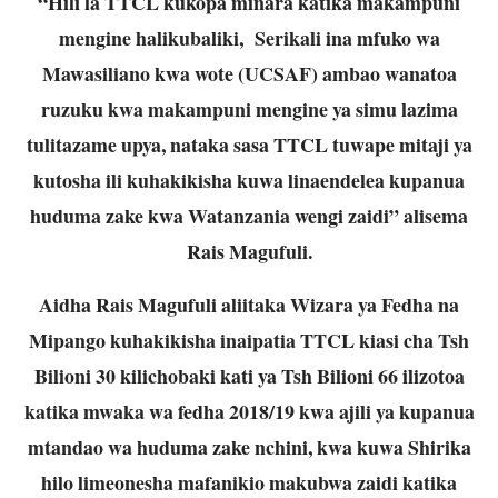
“Hili la TTCL kukopa minara katika makampuni
mengine halikubaliki, Serikali ina mfuko wa
Mawasiliano kwa wote (UCSAF) ambao wanatoa
ruzuku kwa makampuni mengine ya simu lazima
tulitazame upya, nataka sasa TTCL tuwape mitaji ya
kutosha ili kuhakikisha kuwa linaendelea kupanua
huduma zake kwa Watanzania wengi zaidi” alisema
Rais Magufuli.
Aidha Rais Magufuli aliitaka Wizara ya Fedha na
Mipango kuhakikisha inaipatia TTCL kiasi cha Tsh
Bilioni 30 kilichobaki kati ya Tsh Bilioni 66 ilizotoa
katika mwaka wa fedha 2018/19 kwa ajili ya kupanua
mtandao wa huduma zake nchini, kwa kuwa Shirika
hilo limeonesha mafanikio makubwa zaidi katika