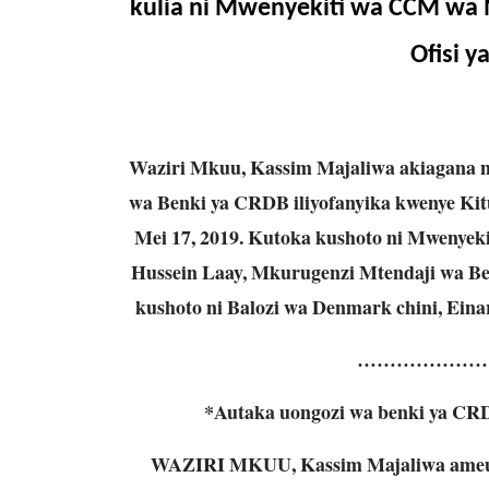
kulia ni Mwenyekiti wa CCM wa 
Ofisi y
Waziri Mkuu, Kassim Majaliwa akiagana 
wa Benki ya CRDB iliyofanyika kwenye Ki
Mei 17, 2019. Kutoka kushoto ni Mwenyek
Hussein Laay, Mkurugenzi Mtendaji wa B
kushoto ni Balozi wa Denmark chini, Eina
…………………
*Autaka uongozi wa benki ya CRDB
WAZIRI MKUU, Kassim Majaliwa ameuta