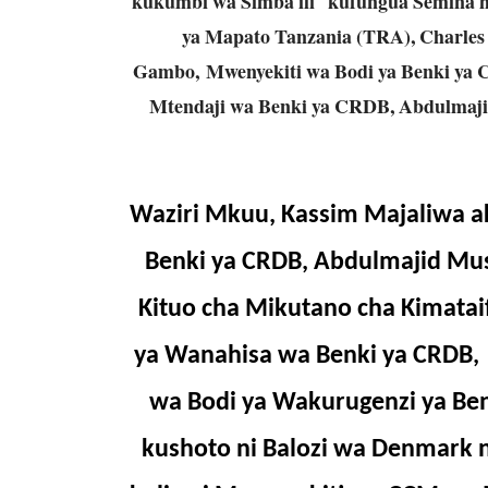
kukumbi wa Simba ili kufungua Semina h
ya Mapato Tanzania (TRA), Charles
Gambo, Mwenyekiti wa Bodi ya Benki ya 
Mtendaji wa Benki ya CRDB, Abdulmajid
Waziri Mkuu, Kassim Majaliwa a
Benki ya CRDB, Abdulmajid Mus
Kituo cha Mikutano cha Kimata
ya Wanahisa wa Benki ya CRDB, 
wa Bodi ya Wakurugenzi ya Benk
kushoto ni Balozi wa Denmark n