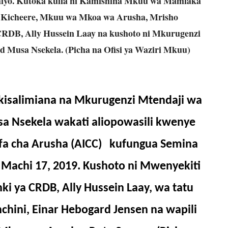
iyo. Kutoka kulia ni Kamishina Mkuu wa Mamlaka
 Kicheere, Mkuu wa Mkoa wa Arusha, Mrisho
CRDB, Ally Hussein Laay na kushoto ni Mkurugenzi
 Musa Nsekela. (Picha na Ofisi ya Waziri Mkuu)
kisalimiana na Mkurugenzi Mtendaji wa
a Nsekela wakati aliopowasili kwenye
ifa cha Arusha (AICC) kufungua Semina
Machi 17, 2019. Kushoto ni Mwenyekiti
i ya CRDB, Ally Hussein Laay, wa tatu
chini, Einar Hebogard Jensen na wapili