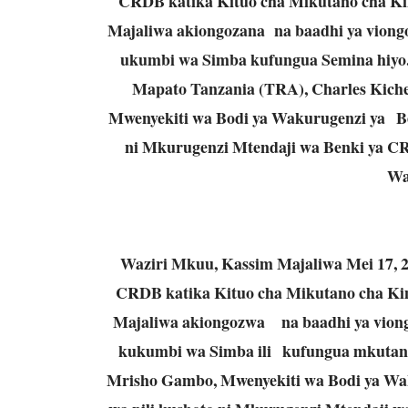
CRDB katika Kituo cha Mikutano cha Ki
Majaliwa akiongozana na baadhi ya viongo
ukumbi wa Simba kufungua Semina hiyo
Mapato Tanzania (TRA), Charles Kich
Mwenyekiti wa Bodi ya Wakurugenzi ya Be
ni Mkurugenzi Mtendaji wa Benki ya CR
Wa
Waziri Mkuu, Kassim Majaliwa Mei 17, 
CRDB katika Kituo cha Mikutano cha Ki
Majaliwa akiongozwa na baadhi ya viongo
kukumbi wa Simba ili kufungua mkutano
Mrisho Gambo, Mwenyekiti wa Bodi ya Wa