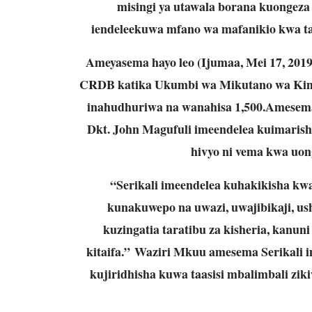
misingi ya utawala borana kuongeza 
iendeleekuwa mfano wa mafanikio kwa ta
Ameyasema hayo leo (Ijumaa, Mei 17, 2019
CRDB katika Ukumbi wa Mikutano wa Kimat
inahudhuriwa na wanahisa 1,500.Amesema
Dkt. John Magufuli imeendelea kuimarisha
hivyo ni vema kwa uong
“Serikali imeendelea kuhakikisha kwa
kunakuwepo na uwazi, uwajibikaji, ushir
kuzingatia taratibu za kisheria, kanu
kitaifa.” Waziri Mkuu amesema Serikali ime
kujiridhisha kuwa taasisi mbalimbali zi