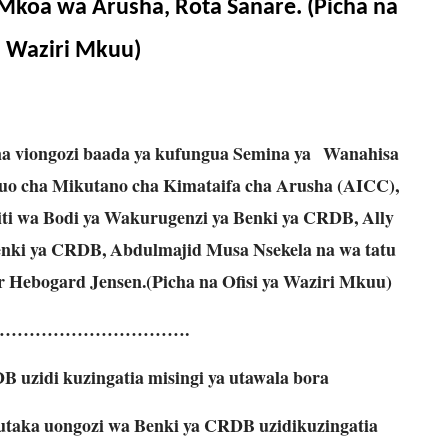
Mkoa wa Arusha, Rota Sanare. (Picha na
a Waziri Mkuu)
na viongozi baada ya kufungua Semina ya Wanahisa
tuo cha Mikutano cha Kimataifa cha Arusha (AICC),
iti wa Bodi ya Wakurugenzi ya Benki ya CRDB, Ally
enki ya CRDB, Abdulmajid Musa Nsekela na wa tatu
r Hebogard Jensen.(Picha na Ofisi ya Waziri Mkuu)
………………………….
 uzidi kuzingatia misingi ya utawala bora
ka uongozi wa Benki ya CRDB uzidikuzingatia