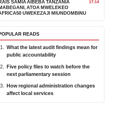
RAIS SAMIA AIBEBA TANZANIA
17:14
MABEGANI, ATOA MWELEKEO
AFRICA50 UWEKEZAJI MIUNDOMBINU
POPULAR READS
What the latest audit findings mean for
public accountability
Five policy files to watch before the
next parliamentary session
How regional administration changes
affect local services