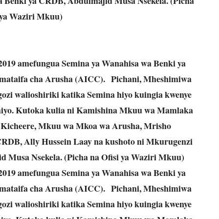
wa Benki ya CRDB, Abdulmajid Musa Nsekela. (Picha
i ya Waziri Mkuu)
 2019 amefungua Semina ya Wanahisa wa Benki ya
mataifa cha Arusha (AICC). Pichani, Mheshimiwa
zi walioshiriki katika Semina hiyo kuingia kwenye
iyo. Kutoka kulia ni Kamishina Mkuu wa Mamlaka
 Kicheere, Mkuu wa Mkoa wa Arusha, Mrisho
CRDB, Ally Hussein Laay na kushoto ni Mkurugenzi
 Musa Nsekela. (Picha na Ofisi ya Waziri Mkuu)
 2019 amefungua Semina ya Wanahisa wa Benki ya
mataifa cha Arusha (AICC). Pichani, Mheshimiwa
zi walioshiriki katika Semina hiyo kuingia kwenye