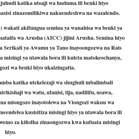
juhudi katika utoaji wa huduma ili benki hiyo
asisi zinazomilikiwa nakuendeshwa na wazalendo.
) wakati akifungua semina ya wanahisa wa benki ya
aifa wa Arusha (AICC) jijini Arusha. Semina hiyo
 Serikali ya Awamu ya Tano inayoongozwa na Rais
 misingi ya utawala bora ili kuleta matokeochanya,
ozi wa benki hiyo ukaizingatia.
mba katika utekelezaji wa shughuli mbalimbali
ikishaji wa watu, ufanisi, tija, uadilifu, usawa,
ni na miongozo inayotolewa na Viongozi wakuu wa
endelea kusisitiza misingi hiyo ya utawala bora ili
kiwemo za kifedha zinaongozwa kwa kufuata misingi
hiyo.