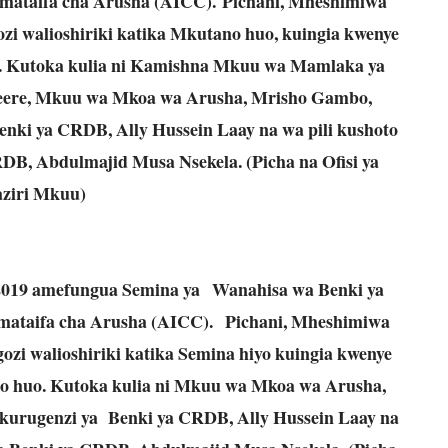
mataifa cha Arusha (AICC). Pichani, Mheshimiwa
zi walioshiriki katika Mkutano huo, kuingia kwenye
. Kutoka kulia ni Kamishna Mkuu wa Mamlaka ya
eere, Mkuu wa Mkoa wa Arusha, Mrisho Gambo,
nki ya CRDB, Ally Hussein Laay na wa pili kushoto
DB, Abdulmajid Musa Nsekela. (Picha na Ofisi ya
ziri Mkuu)
2019 amefungua Semina ya Wanahisa wa Benki ya
mataifa cha Arusha (AICC). Pichani, Mheshimiwa
zi walioshiriki katika Semina hiyo kuingia kwenye
 huo. Kutoka kulia ni Mkuu wa Mkoa wa Arusha,
kurugenzi ya Benki ya CRDB, Ally Hussein Laay na