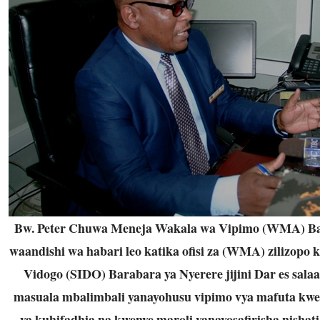
Bw. Peter Chuwa Meneja Wakala wa Vipimo (WMA) B
waandishi wa habari leo katika ofisi za (WMA) zilizopo
Vidogo (SIDO) Barabara ya Nyerere jijini Dar es sala
masuala mbalimbali yanayohusu vipimo vya mafuta kw
ya kuhifadhia na kwenye maroli yanayosafirisha nishati