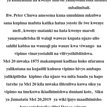
mbalimbali.
Bw. Peter Chuwa amesema kuna umuhimu mkubwa
sana kupima mafuta katika hatua yoyote ile iwe kwenye
meli , kwenye matanki na hata kwenye maroli
yanayosafirisha ili walaji waweze kupata ujazo ulio
sahihi kabisa na wauzaji pia wauze kwa viwango na
vipimo vinavyostahili na vilivyothibitishwa.
Mei 20 mwaka 1875 makampuni kadhaa huko ufaransa
yalikutana na kujadili kuhusu vipimo hivyo ambapo
yalikipitisha kipimo cha ujazo wa mita baada ya hapo
tarehe ya Mei 20 kila mwaka iliteuliwa kuwa siku ya
vipimo na imekuwa ikiadhimishwa duniani kote, Siku
ya Jumatatu Mei 20,2019 ya wiki ijayo maadhimisho
hayo yatafanyika jijini Dar es salaam.