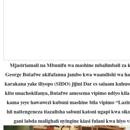
Mjasiriamali na Mbunifu wa mashine mbalimbali za 
George Butafwe akifafanua jambo kwa waandishi wa hab
karakana yake iliyopo (SIDO) jijini Dar es salaam kuhusu
kitu unachokifanya, Butafwe amesema vipimo ndiyo kila
kama yeye hawawezi kubuni mashine bila vipimo “Laz
hii naitengeneza itazalisha sabuni katoni ngapi kwa sik
gani labda malighafi nyingine kiasi fulani kwa hiyo v