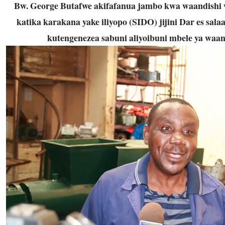
Bw. George Butafwe akifafanua jambo kwa waandishi 
katika karakana yake iliyopo (SIDO) jijini Dar es sala
kutengenezea sabuni aliyoibuni mbele ya waan