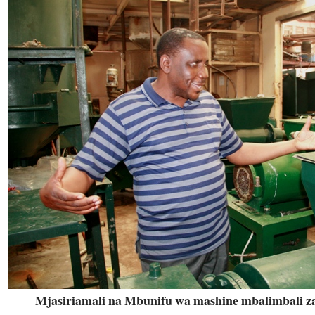
Mjasiriamali na Mbunifu wa mashine mbalimbali z