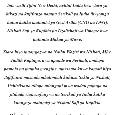
imewasili Jijini New Delhi, nchini India kwa ziara ya
kikazi na kujifunza namna Serikali ya India ilivyopiga
hatua katika matumizi ya Gesi Asilia (CNG na LNG),
Nishati Safi ya Kupikia na Uzalishaji wa Umeme kwa
kutumia Makaa ya Mawe.
Ziara hiyo inaongozwa na Naibu Waziri wa Nishati, Mhe.
Judith Kapinga, kwa upande wa Serikali, ambapo
pamoja na mambo mengine, amesema kuwa kamati hiyo
itajifunza masuala mbalimbali kuhusu Sekta ya Nishati,
Ushirikiano uliopo miongoni mwa wadau pamoja na
jitihada zianazofanywa na Serikali ya India katika
kuongeza matumizi ya Nishati Safi ya Kupikia.