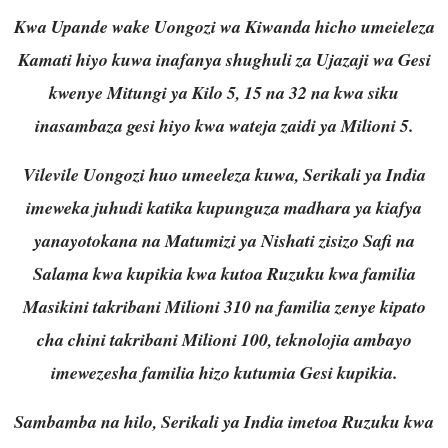
Kwa Upande wake Uongozi wa Kiwanda hicho umeieleza
Kamati hiyo kuwa inafanya shughuli za Ujazaji wa Gesi
kwenye Mitungi ya Kilo 5, 15 na 32 na kwa siku
inasambaza gesi hiyo kwa wateja zaidi ya Milioni 5.
Vilevile Uongozi huo umeeleza kuwa, Serikali ya India
imeweka juhudi katika kupunguza madhara ya kiafya
yanayotokana na Matumizi ya Nishati zisizo Safi na
Salama kwa kupikia kwa kutoa Ruzuku kwa familia
Masikini takribani Milioni 310 na familia zenye kipato
cha chini takribani Milioni 100, teknolojia ambayo
imewezesha familia hizo kutumia Gesi kupikia.
Sambamba na hilo, Serikali ya India imetoa Ruzuku kwa