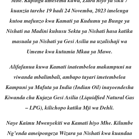
Mhe. Kapinga amesema kuwa, Ziara hiyo ya siku 7
kuanzia tarehe 19 hadi 24 Novemba, 2023 imelenga
kutoa mafunzo kwa Kamati ya Kudumu ya Bunge ya
Nishati na Madini kuhusu Sekta ya Nishati hasa katika
masuala ya Nishati ya Gesi Asilia na uzalishaji wa
Umeme kwa kutumia Mkaa ya Mawe.
Alifafanua kuwa Kamati inatembelea makampuni na
viwanda mbalimbali, ambapo tayari imetembelea
Kampuni ya Mafuta ya India (Indian Oil) inayoendesha
Kiwanda cha Kujaza Gesi Asilia (Liquidfied Natural Gas
– LPG), kilichopo katika Mji wa Dehli.
Naye Kaimu Mwenyekiti wa Kamati hiyo Mhe. Kilumbe
Ng’enda ameipongeza Wizara ya Nishati kwa kuandaa