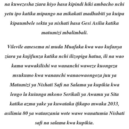
na kuwezesha ziara hiyo hasa kipindi hiki ambacho nchi
yetu ipo katika mipango na mikakati madhubiti ya kuipa
kipaumbele sekta ya nishati hasa Gesi Asilia katika
matumizi mbalimbali.
Vilevile amesema ni muda Muafaka kwa wao kufanya
ziara ya kujifunza katika nchi ilizopiga hatua, ili na wao
kama wawakilishi wa wananchi waweze kuongeza
msukumo kwa wananchi wanaowaongoza juu ya
Matumizi ya Nishati Safi na Salama ya kupikia kwa
lengo la kuiunga mkono Serikali ya Awamu ya Sita
katika azma yake ya kuwataka ifikapo mwaka 2033,
asilimia 80 ya watanzania wote wawe wanatumia Nishati
safi na salama kwa kupikia.