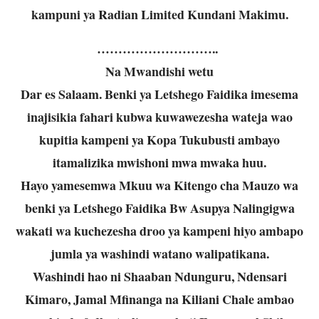
kampuni ya Radian Limited Kundani Makimu.
………………………..
Na Mwandishi wetu
Dar es Salaam. Benki ya Letshego Faidika imesema
inajisikia fahari kubwa kuwawezesha wateja wao
kupitia kampeni ya Kopa Tukubusti ambayo
itamalizika mwishoni mwa mwaka huu.
Hayo yamesemwa Mkuu wa Kitengo cha Mauzo wa
benki ya Letshego Faidika Bw Asupya Nalingigwa
wakati wa kuchezesha droo ya kampeni hiyo ambapo
jumla ya washindi watano walipatikana.
Washindi hao ni Shaaban Ndunguru, Ndensari
Kimaro, Jamal Mfinanga na Kiliani Chale ambao