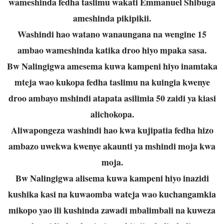
wameshinda fedha taslimu wakati Emmanuel Shibuga
ameshinda pikipikii.
Washindi hao watano wanaungana na wengine 15
ambao wameshinda katika droo hiyo mpaka sasa.
Bw Nalingigwa amesema kuwa kampeni hiyo inamtaka
mteja wao kukopa fedha taslimu na kuingia kwenye
droo ambayo mshindi atapata asilimia 50 zaidi ya kiasi
alichokopa.
Aliwapongeza washindi hao kwa kujipatia fedha hizo
ambazo uwekwa kwenye akaunti ya mshindi moja kwa
moja.
Bw Nalingigwa alisema kuwa kampeni hiyo inazidi
kushika kasi na kuwaomba wateja wao kuchangamkia
mikopo yao ili kushinda zawadi mbalimbali na kuweza