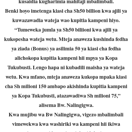
kusaidia kugharimia mahitaji mbalimbali.
Benki hoyo imetenga kiasi cha Sh50 billion kwa ajili ya
kuwazawadia wateja wao kupitia kampeni hiyo.
“Tumeweka jumla ya Sh50 biliioni kwa ajili ya
kukopesha wateja wetu. Mteja anaweza kushinda fedha
ya ziada (Bonus) ya asilimia 50 ya kiasi cha fedha
alichokopa kupitia kampeni hii mpya ya Kopa
Tukubusti. Lengo hapa ni kubadili maisha ya wateja
wetu. Kwa mfano, mteja anaweza kukopa mpaka kiasi
cha Sh milioni 150 ambapo akishinda kupitia kampeni
ya Kopa Tukubusti, atazawadiwa Sh milioni 75,”
alisema Bw. Nalingigwa.
Kwa mujibu wa Bw Nalingigwa, vigezo mbalimbali
vimewekwa kwa washiriki wa kampeni hii ikiwa