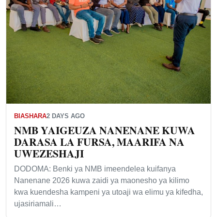
BIASHARA
2 DAYS AGO
NMB YAIGEUZA NANENANE KUWA
DARASA LA FURSA, MAARIFA NA
UWEZESHAJI
DODOMA: Benki ya NMB imeendelea kuifanya
Nanenane 2026 kuwa zaidi ya maonesho ya kilimo
kwa kuendesha kampeni ya utoaji wa elimu ya kifedha,
ujasiriamali…