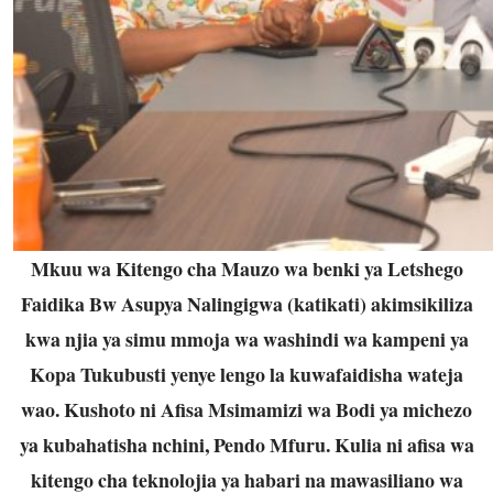
Mkuu wa Kitengo cha Mauzo wa benki ya Letshego
Faidika Bw Asupya Nalingigwa (katikati) akimsikiliza
kwa njia ya simu mmoja wa washindi wa kampeni ya
Kopa Tukubusti yenye lengo la kuwafaidisha wateja
wao. Kushoto ni Afisa Msimamizi wa Bodi ya michezo
ya kubahatisha nchini, Pendo Mfuru. Kulia ni afisa wa
kitengo cha teknolojia ya habari na mawasiliano wa