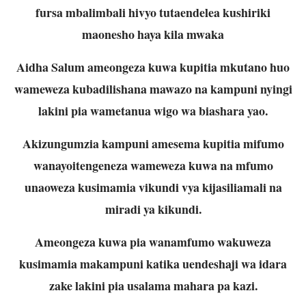
fursa mbalimbali hivyo tutaendelea kushiriki
maonesho haya kila mwaka
Aidha Salum ameongeza kuwa kupitia mkutano huo
wameweza kubadilishana mawazo na kampuni nyingi
lakini pia wametanua wigo wa biashara yao.
Akizungumzia kampuni amesema kupitia mifumo
wanayoitengeneza wameweza kuwa na mfumo
unaoweza kusimamia vikundi vya kijasiliamali na
miradi ya kikundi.
Ameongeza kuwa pia wanamfumo wakuweza
kusimamia makampuni katika uendeshaji wa idara
zake lakini pia usalama mahara pa kazi.