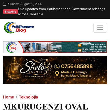
Sunday, August 9, 2026
Live updates from Parliament and Government briefings
Breaking
across Tanzania
Home
Teknolojia
MKURUGENZI OVAL