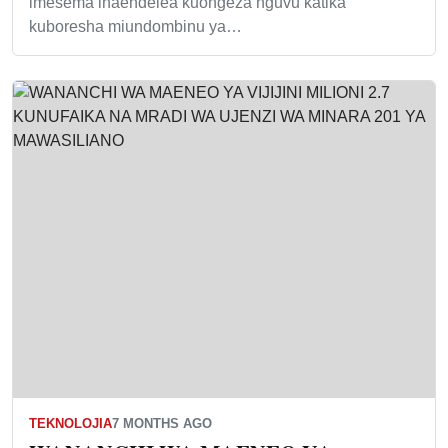
imesema inaendelea kuongeza nguvu katika
kuboresha miundombinu ya…
TEKNOLOJIA
7 MONTHS AGO