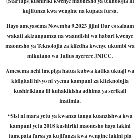
(Startups)kushiriki kwenye maonesho ya teknolojia ili
kujifunza kwa wengine na kupata fursa.
Hayo ameyasema Novemba 9,2023 jijini Dar es salaam
wakati akizungumza na waandishi wa habari kwenye
maonesho ya Teknolojia za kifedha kwenye ukumbi wa
mikutano wa Julius nyerere JNICC.
Amesema nchi imepiga hatua kubwa katika ukuaji wa
kidigitali hivyo ni vyema kampuni za kiteknolojia
kushirikiana ili kuhakikisha adhima ya serikali
inatimia.
“Sisi ni mara yetu ya kwanza tangu kuanzishwa kwa
kampuni yetu 2018 kushiriki maonesho haya lakini
tumepata fursa ya kujifunza kwa wengine lakini pia