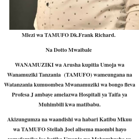
Mlezi wa TAMUFO Dk.Frank Richard.
Na Dotto Mwaibale
WANAMUZIKI wa Arusha kupitia Umoja wa
Wanamuziki Tanzania (TAMUFO) wameungana na
Watanzania kumuombea Mwanamuziki wa bongo fleva
Profesa J ambaye amelazwa Hospitali ya Taifa ya
Muhimbili kwa matibabu.
Akizungumza na waandishi wa habari Katibu Mkuu
wa TAMUFO Stellah Joel alisema maombi hayo
yamefanyika leo katika Uwanja wa Makumbusho ya