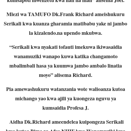
Mlezi wa TAMUFO Dk.Frank Richard ameishukuru
Serikali kwa kuanza gharamia matibabu yake ni jambo
la kizalendo.na upendo mkubwa.
“Serikali kwa nyakati tofauti imekuwa ikiwasaidia
wanamuziki wanapo kuwa katika changamoto
mbalimbali hasa ya kuumwa jambo ambalo linatia
moyo” alisema Richard.
Pia amewashukuru watanzania wote walioanza kutoa
michango yao kwa ajili ya kuongeza nguvu ya
kumsaidia Profesa J.
Aidha Dk.Richard ameendelea kuipongeza Serikali
kwa kutoa Bima ya Afya NHIF kwa Wanamuziki kwa