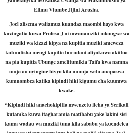
Elimu Viumbe Jijini Arusha.
Joel alisema waliamua kuandaa maombi hayo kwa
kuzingatia kuwa Profesa J ni mwanamziki mkongwe wa
muziki wa kizazi kipya na kupitia muziki ameweza
kufundisha mengi kupitia burudani aliyokuwa akiitoa
na pia kupitia Ubunge amelitumikia Taifa kwa namna
moja au nyingine hivyo kila mmoja wetu anapaswa
kumuombea katika kipindi hiki kigumu cha kuumwa
kwake.
“Kipindi hiki anachokipitia mwenzetu licha ya Serikali
kutamka kuwa itagharamia matibabu yake lakini sisi
kama wadau wa muziki tuna kila sababu ya kuendelea
kumsapoti mwenzetu kwa hali na mali” alisema Joel.