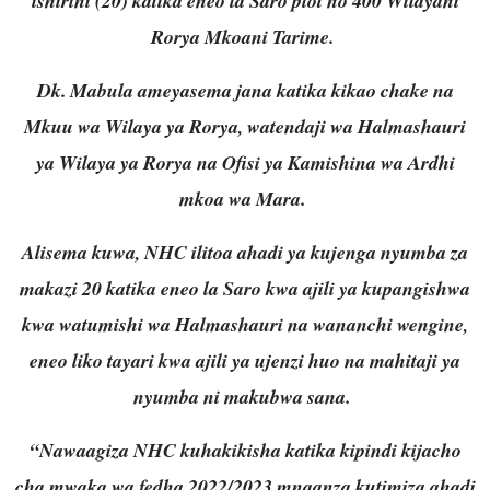
ishirini (20) katika eneo la Saro plot no 400 Wilayani
Rorya Mkoani Tarime.
Dk. Mabula ameyasema jana katika kikao chake na
Mkuu wa Wilaya ya Rorya, watendaji wa Halmashauri
ya Wilaya ya Rorya na Ofisi ya Kamishina wa Ardhi
mkoa wa Mara.
Alisema kuwa, NHC ilitoa ahadi ya kujenga nyumba za
makazi 20 katika eneo la Saro kwa ajili ya kupangishwa
kwa watumishi wa Halmashauri na wananchi wengine,
eneo liko tayari kwa ajili ya ujenzi huo na mahitaji ya
nyumba ni makubwa sana.
“Nawaagiza NHC kuhakikisha katika kipindi kijacho
cha mwaka wa fedha 2022/2023 mnaanza kutimiza ahadi