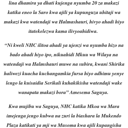
lina dhamira ya dhati kujenga nyumba 20 za makazi
katika eneo la Saro kwa ajili ya kupunguza uhitaji wa
makazi kwa watendaji wa Halmashauri, hivyo ahadi hiyo
itatekelezwa kama ilivyoahidiwa.
“Ni kweli NHC ilitoa ahadi ya ujenzi wa nyumba hizo na
bado ahadi hiyo ipo, nikuahidi Mkuu wa Wilaya na
watendaji wa Halmshauri muwe na subira, kwani Shirika
haliwezi kuacha kuchangamkia fursa hiyo adhimu yenye
lengo la kuisaidia Serikali kuhakikisha watendaji wake
wanapata makazi bora” Amesema Saguya.
Kwa mujibu wa Saguya, NHC katika Mkoa wa Mara
imejenga jengo kubwa na zuri la biashara la Mukendo
Plaza katikati ya mji wa Musoma kwa ajili kupangisha