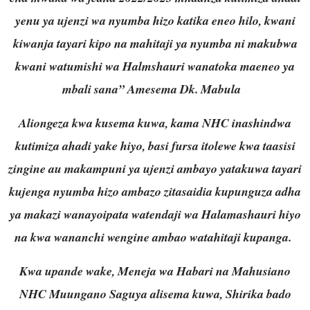
yenu ya ujenzi wa nyumba hizo katika eneo hilo, kwani
kiwanja tayari kipo na mahitaji ya nyumba ni makubwa
kwani watumishi wa Halmshauri wanatoka maeneo ya
mbali sana” Amesema Dk. Mabula
Aliongeza kwa kusema kuwa, kama NHC inashindwa
kutimiza ahadi yake hiyo, basi fursa itolewe kwa taasisi
zingine au makampuni ya ujenzi ambayo yatakuwa tayari
kujenga nyumba hizo ambazo zitasaidia kupunguza adha
ya makazi wanayoipata watendaji wa Halamashauri hiyo
na kwa wananchi wengine ambao watahitaji kupanga.
Kwa upande wake, Meneja wa Habari na Mahusiano
NHC Muungano Saguya alisema kuwa, Shirika bado