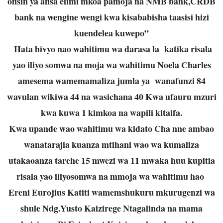
ofisin ya afisa elimi mkoa pamoja na NMB bank,CRDB
bank na wengine wengi kwa kisababisha taasisi hizi
kuendelea kuwepo”
Hata hivyo nao wahitimu wa darasa la katika risala
yao iliyo somwa na moja wa wahitimu Noela Charles
amesema wamemamaliza jumla ya wanafunzi 84
wavulan wikiwa 44 na wasichana 40 Kwa ufauru mzuri
kwa kuwa 1 kimkoa na wapili kitaifa.
Kwa upande wao wahitimu wa kidato Cha nne ambao
wanatarajia kuanza mtihani wao wa kumaliza
utakaoanza tarehe 15 mwezi wa 11 mwaka huu kupitia
risala yao iliyosomwa na mmoja wa wahitimu hao
Ereni Eurojius Katiti wamemshukuru mkurugenzi wa
shule Ndg.Yusto Kaizirege Ntagalinda na mama