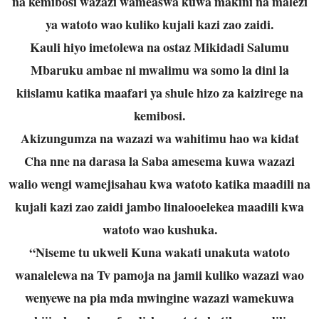
na kemibosi wazazi wameaswa kuwa makini na malezi
ya watoto wao kuliko kujali kazi zao zaidi.
Kauli hiyo imetolewa na ostaz Mikidadi Salumu
Mbaruku ambae ni mwalimu wa somo la dini la
kiislamu katika maafari ya shule hizo za kaizirege na
kemibosi.
Akizungumza na wazazi wa wahitimu hao wa kidat
Cha nne na darasa la Saba amesema kuwa wazazi
walio wengi wamejisahau kwa watoto katika maadili na
kujali kazi zao zaidi jambo linalooelekea maadili kwa
watoto wao kushuka.
“Niseme tu ukweli Kuna wakati unakuta watoto
wanalelewa na Tv pamoja na jamii kuliko wazazi wao
wenyewe na pia mda mwingine wazazi wamekuwa