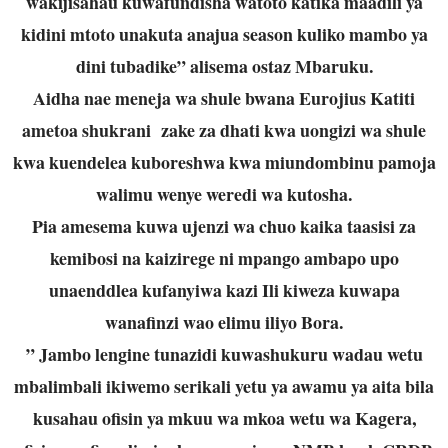
wakijisahau kuwafundisha watoto katika maadili ya
kidini mtoto unakuta anajua season kuliko mambo ya
dini tubadike” alisema ostaz Mbaruku.
Aidha nae meneja wa shule bwana Eurojius Katiti
ametoa shukrani zake za dhati kwa uongizi wa shule
kwa kuendelea kuboreshwa kwa miundombinu pamoja
walimu wenye weredi wa kutosha.
Pia amesema kuwa ujenzi wa chuo kaika taasisi za
kemibosi na kaizirege ni mpango ambapo upo
unaenddlea kufanyiwa kazi Ili kiweza kuwapa
wanafinzi wao elimu iliyo Bora.
” Jambo lengine tunazidi kuwashukuru wadau wetu
mbalimbali ikiwemo serikali yetu ya awamu ya aita bila
kusahau ofisin ya mkuu wa mkoa wetu wa Kagera,