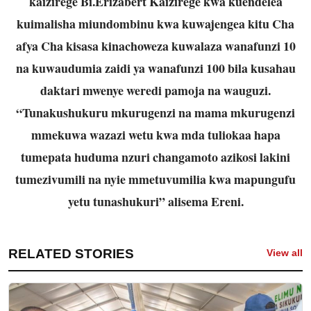
kaizirege Bi.Erizabert Kaizirege kwa kuendelea
kuimalisha miundombinu kwa kuwajengea kitu Cha
afya Cha kisasa kinachoweza kuwalaza wanafunzi 10
na kuwaudumia zaidi ya wanafunzi 100 bila kusahau
daktari mwenye weredi pamoja na wauguzi.
“Tunakushukuru mkurugenzi na mama mkurugenzi
mmekuwa wazazi wetu kwa mda tuliokaa hapa
tumepata huduma nzuri changamoto azikosi lakini
tumezivumili na nyie mmetuvumilia kwa mapungufu
yetu tunashukuri” alisema Ereni.
RELATED STORIES
View all