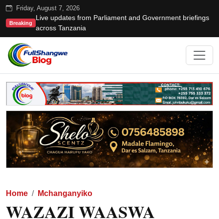
Friday, August 7, 2026
Live updates from Parliament and Government briefings
Breaking
across Tanzania
Home
Mchanganyiko
WAZAZI WAASWA