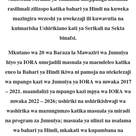
rasilimali zilizopo katika bahari ya Hindi na kuweka
mazingira wezeshi ya uwekezaji ili kuwavutia na
kuimarisha Ushirikiano kati ya Serikali na Sekta
binafsi.
Mkutano wa 20 wa Baraza la Mawaziri wa Jumuiya
hiyo ya IORA umejadili masuala ya maendeleo katika
eneo la Bahari ya Hindi ikiwa ni pamoja na utekelezaji
wa mpango kazi wa Jumuiya ya IORA wa mwaka 2017
– 2021. maandalizi ya mpango kazi mpya wa IORA wa
mwaka 2022 – 2026; ushiriki na ushirikishwaji wa
washirika wa mazungumzo katika masuala ya miradi
na program za Jumuiya; masuala ya ulinzi na usalama
wa bahari ya Hindi, mkakati wa kupambana na