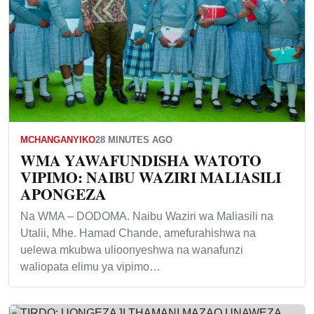
MCHANGANYIKO
28 MINUTES AGO
WMA YAWAFUNDISHA WATOTO
VIPIMO: NAIBU WAZIRI MALIASILI
APONGEZA
Na WMA – DODOMA. Naibu Waziri wa Maliasili na
Utalii, Mhe. Hamad Chande, amefurahishwa na
uelewa mkubwa ulioonyeshwa na wanafunzi
waliopata elimu ya vipimo…