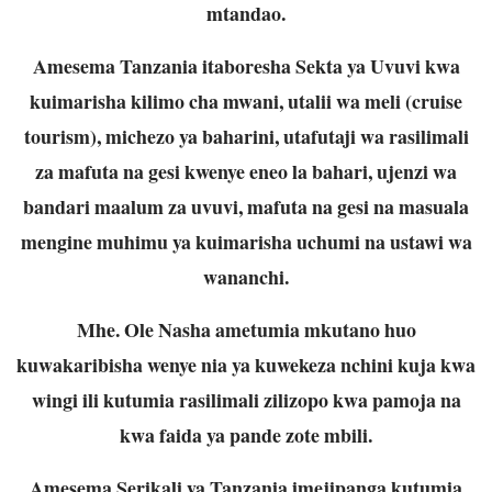
mtandao.
Amesema Tanzania itaboresha Sekta ya Uvuvi kwa
kuimarisha kilimo cha mwani, utalii wa meli (cruise
tourism), michezo ya baharini, utafutaji wa rasilimali
za mafuta na gesi kwenye eneo la bahari, ujenzi wa
bandari maalum za uvuvi, mafuta na gesi na masuala
mengine muhimu ya kuimarisha uchumi na ustawi wa
wananchi.
Mhe. Ole Nasha ametumia mkutano huo
kuwakaribisha wenye nia ya kuwekeza nchini kuja kwa
wingi ili kutumia rasilimali zilizopo kwa pamoja na
kwa faida ya pande zote mbili.
Amesema Serikali ya Tanzania imejipanga kutumia