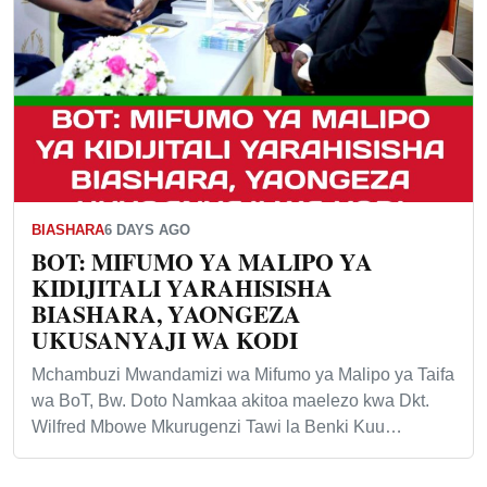
BIASHARA
6 DAYS AGO
BOT: MIFUMO YA MALIPO YA
KIDIJITALI YARAHISISHA
BIASHARA, YAONGEZA
UKUSANYAJI WA KODI
Mchambuzi Mwandamizi wa Mifumo ya Malipo ya Taifa
wa BoT, Bw. Doto Namkaa akitoa maelezo kwa Dkt.
Wilfred Mbowe Mkurugenzi Tawi la Benki Kuu…