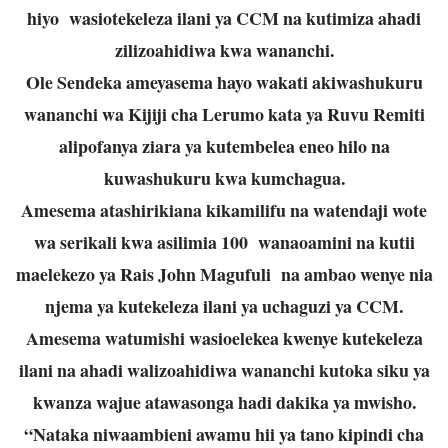
hiyo wasiotekeleza ilani ya CCM na kutimiza ahadi
zilizoahidiwa kwa wananchi.
Ole Sendeka ameyasema hayo wakati akiwashukuru
wananchi wa Kijiji cha Lerumo kata ya Ruvu Remiti
alipofanya ziara ya kutembelea eneo hilo na
kuwashukuru kwa kumchagua.
Amesema atashirikiana kikamilifu na watendaji wote
wa serikali kwa asilimia 100 wanaoamini na kutii
maelekezo ya Rais John Magufuli na ambao wenye nia
njema ya kutekeleza ilani ya uchaguzi ya CCM.
Amesema watumishi wasioelekea kwenye kutekeleza
ilani na ahadi walizoahidiwa wananchi kutoka siku ya
kwanza wajue atawasonga hadi dakika ya mwisho.
“Nataka niwaambieni awamu hii ya tano kipindi cha