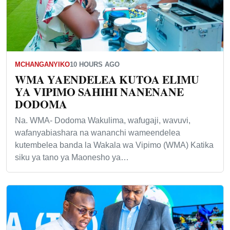
MCHANGANYIKO
10 HOURS AGO
WMA YAENDELEA KUTOA ELIMU
YA VIPIMO SAHIHI NANENANE
DODOMA
Na. WMA- Dodoma Wakulima, wafugaji, wavuvi,
wafanyabiashara na wananchi wameendelea
kutembelea banda la Wakala wa Vipimo (WMA) Katika
siku ya tano ya Maonesho ya…