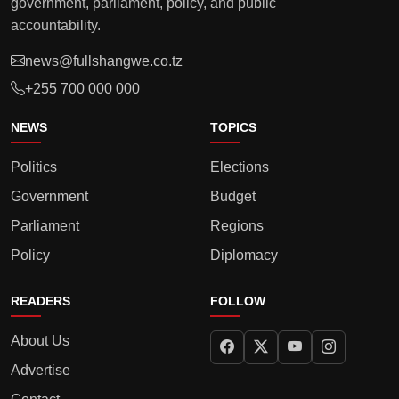
government, parliament, policy, and public
accountability.
news@fullshangwe.co.tz
+255 700 000 000
NEWS
TOPICS
Politics
Elections
Government
Budget
Parliament
Regions
Policy
Diplomacy
READERS
FOLLOW
About Us
Advertise