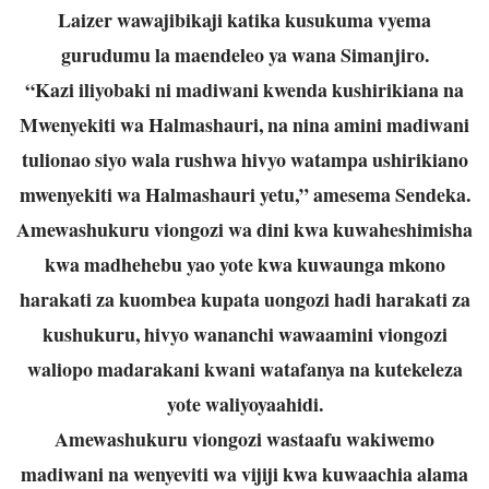
Laizer wawajibikaji katika kusukuma vyema
gurudumu la maendeleo ya wana Simanjiro.
“Kazi iliyobaki ni madiwani kwenda kushirikiana na
Mwenyekiti wa Halmashauri, na nina amini madiwani
tulionao siyo wala rushwa hivyo watampa ushirikiano
mwenyekiti wa Halmashauri yetu,” amesema Sendeka.
Amewashukuru viongozi wa dini kwa kuwaheshimisha
kwa madhehebu yao yote kwa kuwaunga mkono
harakati za kuombea kupata uongozi hadi harakati za
kushukuru, hivyo wananchi wawaamini viongozi
waliopo madarakani kwani watafanya na kutekeleza
yote waliyoyaahidi.
Amewashukuru viongozi wastaafu wakiwemo
madiwani na wenyeviti wa vijiji kwa kuwaachia alama