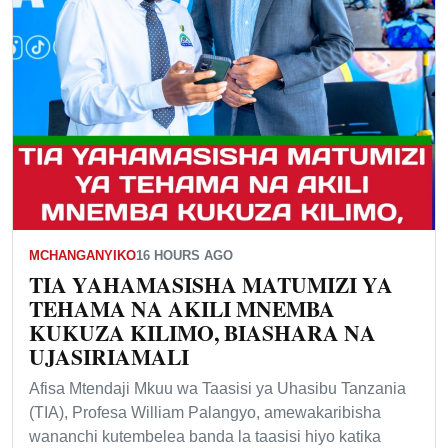
MCHANGANYIKO
16 HOURS AGO
TIA YAHAMASISHA MATUMIZI YA
TEHAMA NA AKILI MNEMBA
KUKUZA KILIMO, BIASHARA NA
UJASIRIAMALI
Afisa Mtendaji Mkuu wa Taasisi ya Uhasibu Tanzania
(TIA), Profesa William Palangyo, amewakaribisha
wananchi kutembelea banda la taasisi hiyo katika