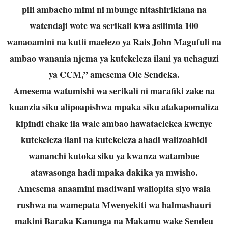
pili ambacho mimi ni mbunge nitashirikiana na
watendaji wote wa serikali kwa asilimia 100
wanaoamini na kutii maelezo ya Rais John Magufuli na
ambao wanania njema ya kutekeleza ilani ya uchaguzi
ya CCM,” amesema Ole Sendeka.
Amesema watumishi wa serikali ni marafiki zake na
kuanzia siku alipoapishwa mpaka siku atakapomaliza
kipindi chake ila wale ambao hawataelekea kwenye
kutekeleza ilani na kutekeleza ahadi walizoahidi
wananchi kutoka siku ya kwanza watambue
atawasonga hadi mpaka dakika ya mwisho.
Amesema anaamini madiwani waliopita siyo wala
rushwa na wamepata Mwenyekiti wa halmashauri
makini Baraka Kanunga na Makamu wake Sendeu