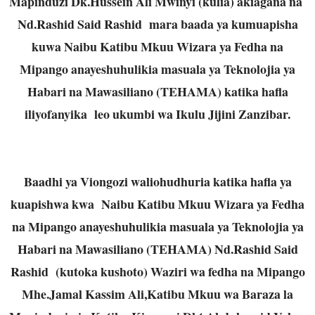
Mapinduzi Dk.Hussein Ali Mwinyi (kulia) akiagana na
Nd.Rashid Said Rashid mara baada ya kumuapisha
kuwa Naibu Katibu Mkuu Wizara ya Fedha na
Mipango anayeshuhulikia masuala ya Teknolojia ya
Habari na Mawasiliano (TEHAMA) katika hafla
iliyofanyika leo ukumbi wa Ikulu Jijini Zanzibar.
Baadhi ya Viongozi waliohudhuria katika hafla ya
kuapishwa kwa Naibu Katibu Mkuu Wizara ya Fedha
na Mipango anayeshuhulikia masuala ya Teknolojia ya
Habari na Mawasiliano (TEHAMA) Nd.Rashid Said
Rashid (kutoka kushoto) Waziri wa fedha na Mipango
Mhe.Jamal Kassim Ali,Katibu Mkuu wa Baraza la