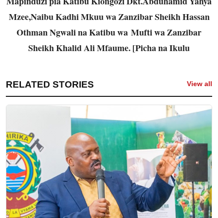
Mapinduzi pia Katibu Kiongozi Dkt.Abduhamid Yahya
Mzee,Naibu Kadhi Mkuu wa Zanzibar Sheikh Hassan
Othman Ngwali na Katibu wa Mufti wa Zanzibar
Sheikh Khalid Ali Mfaume. [Picha na Ikulu
RELATED STORIES
View all