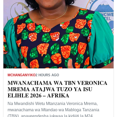
MCHANGANYIKO
2 HOURS AGO
MWANACHAMA WA TBN VERONICA
MREMA ATAJWA TUZO YA ISU
ELIHLE 2026 – AFRIKA
Na Mwandishi Wetu Mtanzania Veronica Mrema,
mwanachama wa Mtandao wa Mabloga Tanzania
(TBN), anayeendesha jukwaa la kidijiti la M24