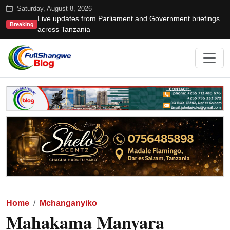
Saturday, August 8, 2026
Live updates from Parliament and Government briefings
Breaking
across Tanzania
Home
Mchanganyiko
Mahakama Manyara