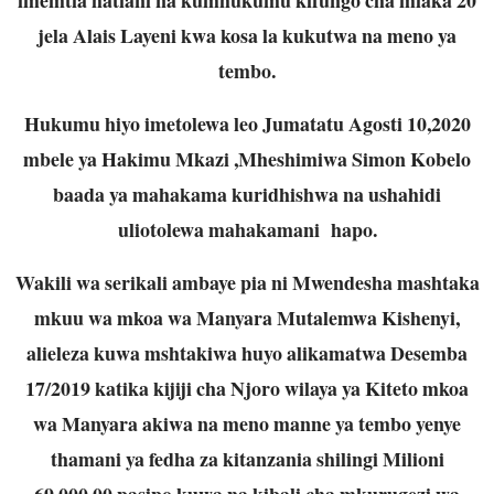
jela Alais Layeni kwa kosa la kukutwa na meno ya
tembo.
Hukumu hiyo imetolewa leo Jumatatu Agosti 10,2020
mbele ya Hakimu Mkazi ,Mheshimiwa Simon Kobelo
baada ya mahakama kuridhishwa na ushahidi
uliotolewa mahakamani hapo.
Wakili wa serikali ambaye pia ni Mwendesha mashtaka
mkuu wa mkoa wa Manyara Mutalemwa Kishenyi,
alieleza kuwa mshtakiwa huyo alikamatwa Desemba
17/2019 katika kijiji cha Njoro wilaya ya Kiteto mkoa
wa Manyara akiwa na meno manne ya tembo yenye
thamani ya fedha za kitanzania shilingi Milioni
69,000,00 pasipo kuwa na kibali cha mkurugezi wa