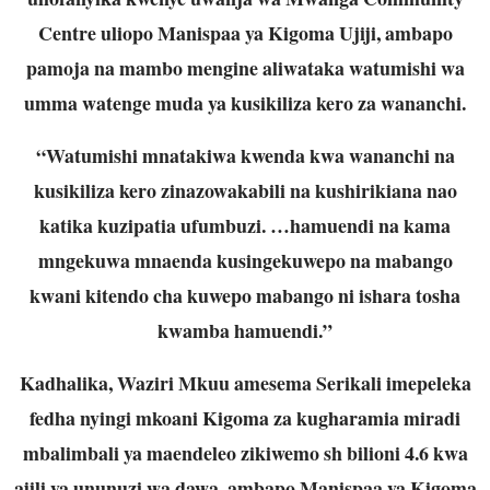
Centre uliopo Manispaa ya Kigoma Ujiji, ambapo
pamoja na mambo mengine aliwataka watumishi wa
umma watenge muda ya kusikiliza kero za wananchi.
“Watumishi mnatakiwa kwenda kwa wananchi na
kusikiliza kero zinazowakabili na kushirikiana nao
katika kuzipatia ufumbuzi. …hamuendi na kama
mngekuwa mnaenda kusingekuwepo na mabango
kwani kitendo cha kuwepo mabango ni ishara tosha
kwamba hamuendi.”
Kadhalika, Waziri Mkuu amesema Serikali imepeleka
fedha nyingi mkoani Kigoma za kugharamia miradi
mbalimbali ya maendeleo zikiwemo sh bilioni 4.6 kwa
ajili ya ununuzi wa dawa, ambapo Manispaa ya Kigoma