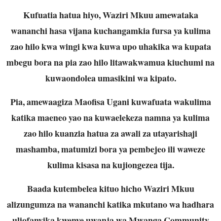
Kufuatia hatua hiyo, Waziri Mkuu amewataka
wananchi hasa vijana kuchangamkia fursa ya kulima
zao hilo kwa wingi kwa kuwa upo uhakika wa kupata
mbegu bora na pia zao hilo litawakwamua kiuchumi na
kuwaondolea umasikini wa kipato.
Pia, amewaagiza Maofisa Ugani kuwafuata wakulima
katika maeneo yao na kuwaelekeza namna ya kulima
zao hilo kuanzia hatua za awali za utayarishaji
mashamba, matumizi bora ya pembejeo ili waweze
kulima kisasa na kujiongezea tija.
Baada kutembelea kituo hicho Waziri Mkuu
alizungumza na wananchi katika mkutano wa hadhara
uliofanyika kwenye uwanja wa Mwanga Community