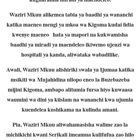
Waziri Mkuu alikemea tabia ya baadhi ya wananchi
katika maeneo mengi ya mkoa wa Kigoma kudai fidia
kwenye maeneo hata ya mapori na kukwamisha
baadhi ya miradi ya maendeleo ikiwemo ujenzi wa
hospitali ya kanda, aliwataka wabadilike.
Awali, Waziri Mkuu alishiriki swala ya Ijumaa katika
msikiti wa Mujahidina uliopo eneo la Buzebazeba
mijini Kigoma, ambapo alitumia fursa hiyo kuwaasa
waumini wa dini ya kiislam na wananchi kwa ujumla
kuendelea kushikama na kulinda amani.
Pia, Waziri Mkuu aliwahamasisha walime zao la
michikichi kwani Serikali imeamua kulifufua zao hilo