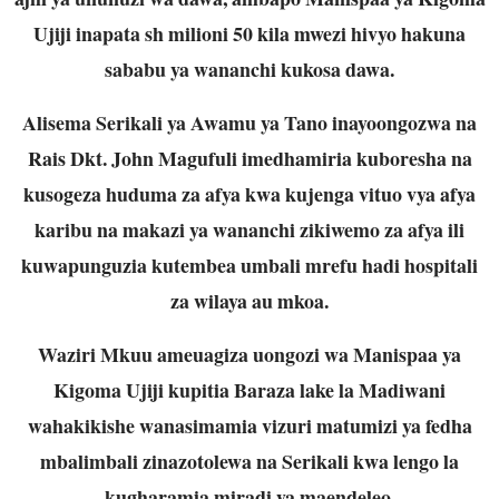
Ujiji inapata sh milioni 50 kila mwezi hivyo hakuna
sababu ya wananchi kukosa dawa.
Alisema Serikali ya Awamu ya Tano inayoongozwa na
Rais Dkt. John Magufuli imedhamiria kuboresha na
kusogeza huduma za afya kwa kujenga vituo vya afya
karibu na makazi ya wananchi zikiwemo za afya ili
kuwapunguzia kutembea umbali mrefu hadi hospitali
za wilaya au mkoa.
Waziri Mkuu ameuagiza uongozi wa Manispaa ya
Kigoma Ujiji kupitia Baraza lake la Madiwani
wahakikishe wanasimamia vizuri matumizi ya fedha
mbalimbali zinazotolewa na Serikali kwa lengo la
kugharamia miradi ya maendeleo.