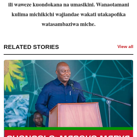
ili waweze kuondokana na umasikini. Wanaotamani
kulima michikichi wajiandae wakati utakapofika
watasambaziwa miche.
RELATED STORIES
View all