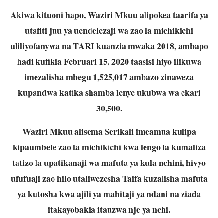
Akiwa kituoni hapo, Waziri Mkuu alipokea taarifa ya
utafiti juu ya uendelezaji wa zao la michikichi
uliliyofanywa na TARI kuanzia mwaka 2018, ambapo
hadi kufikia Februari 15, 2020 taasisi hiyo ilikuwa
imezalisha mbegu 1,525,017 ambazo zinaweza
kupandwa katika shamba lenye ukubwa wa ekari
30,500.
Waziri Mkuu alisema Serikali imeamua kulipa
kipaumbele zao la michikichi kwa lengo la kumaliza
tatizo la upatikanaji wa mafuta ya kula nchini, hivyo
ufufuaji zao hilo utaliwezesha Taifa kuzalisha mafuta
ya kutosha kwa ajili ya mahitaji ya ndani na ziada
itakayobakia itauzwa nje ya nchi.