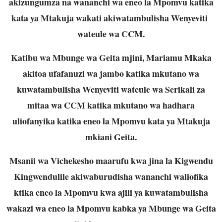
akizungumza na wananchi wa eneo la Mpomvu katika
kata ya Mtakuja wakati akiwatambulisha Wenyeviti
wateule wa CCM.
Katibu wa Mbunge wa Geita mjini, Mariamu Mkaka
akitoa ufafanuzi wa jambo katika mkutano wa
kuwatambulisha Wenyeviti wateule wa Serikali za
mitaa wa CCM katika mkutano wa hadhara
uliofanyika katika eneo la Mpomvu kata ya Mtakuja
mkiani Geita.
Msanii wa Vichekesho maarufu kwa jina la Kigwendu
Kingwendulile akiwaburudisha wananchi waliofika
ktika eneo la Mpomvu kwa ajili ya kuwatambulisha
wakazi wa eneo la Mpomvu kabka ya Mbunge wa Geita