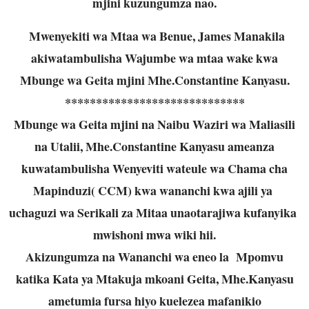
mjini kuzungumza nao.
Mwenyekiti wa Mtaa wa Benue, James Manakila
akiwatambulisha Wajumbe wa mtaa wake kwa
Mbunge wa Geita mjini Mhe.Constantine Kanyasu.
*****************************
Mbunge wa Geita mjini na Naibu Waziri wa Maliasili
na Utalii, Mhe.Constantine Kanyasu ameanza
kuwatambulisha Wenyeviti wateule wa Chama cha
Mapinduzi( CCM) kwa wananchi kwa ajili ya
uchaguzi wa Serikali za Mitaa unaotarajiwa kufanyika
mwishoni mwa wiki hii.
Akizungumza na Wananchi wa eneo la Mpomvu
katika Kata ya Mtakuja mkoani Geita, Mhe.Kanyasu
ametumia fursa hiyo kuelezea mafanikio