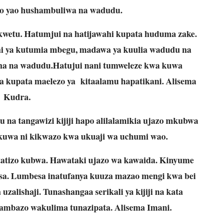
o yao hushambuliwa na wadudu.
i kwetu. Hatumjui na hatijawahi kupata huduma zake.
ihi ya kutumia mbegu, madawa ya kuulia wadudu na
na na wadudu.Hatujui nani tumweleze kwa kuwa
ya kupata maelezo ya kitaalamu hapatikani. Alisema
Kudra.
na tangawizi kijiji hapo alilalamikia ujazo mkubwa
uwa ni kikwazo kwa ukuaji wa uchumi wao.
tatizo kubwa. Hawataki ujazo wa kawaida. Kinyume
sa. Lumbesa inatufanya kuuza mazao mengi kwa bei
alishaji. Tunashangaa serikali ya kijiji na kata
ambazo wakulima tunazipata. Alisema Imani.