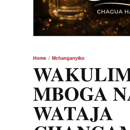
Home
Mchanganyiko
WAKULIM
MBOGA N
WATAJA