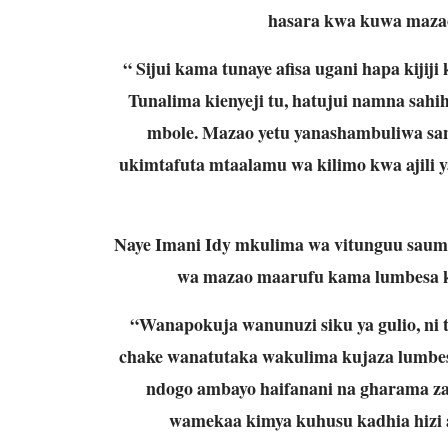
hasara kwa kuwa maza
“ Sijui kama tunaye afisa ugani hapa kijij
Tunalima kienyeji tu, hatujui namna sah
mbole. Mazao yetu yanashambuliwa sa
ukimtafuta mtaalamu wa kilimo kwa ajili 
Naye Imani Idy mkulima wa vitunguu saumu 
wa mazao maarufu kama lumbesa k
“Wanapokuja wanunuzi siku ya gulio, ni 
chake wanatutaka wakulima kujaza lumbe
ndogo ambayo haifanani na gharama za uz
wamekaa kimya kuhusu kadhia hizi 