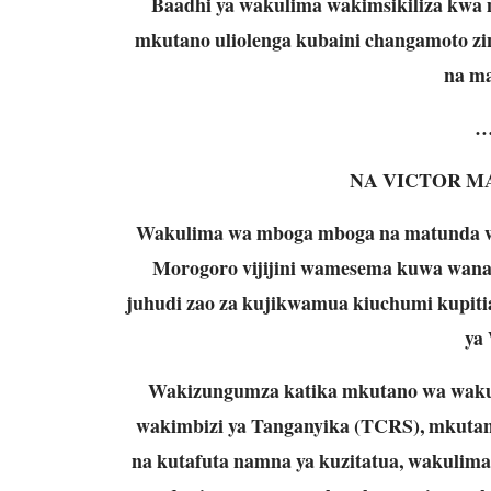
Baadhi ya wakulima wakimsikiliza kwa 
mkutano uliolenga kubaini changamoto z
na ma
…
NA VICTOR M
Wakulima wa mboga mboga na matunda wa k
Morogoro vijijini wamesema kuwa wana
juhudi zao za kujikwamua kiuchumi kupitia s
ya
Wakizungumza katika mkutano wa wakul
wakimbizi ya Tanganyika (TCRS), mkutan
na kutafuta namna ya kuzitatua, wakulima