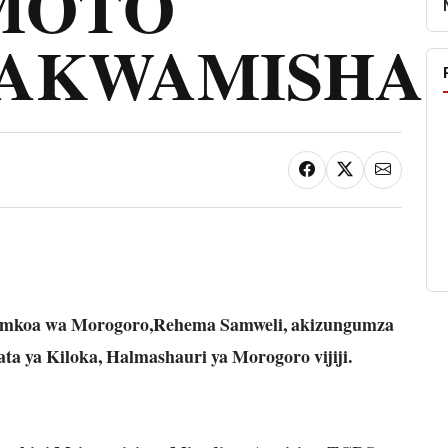
MOTO
AKWAMISHA
S mkoa wa Morogoro,Rehema Samweli, akizungumza
ata ya Kiloka, Halmashauri ya Morogoro vijiji.