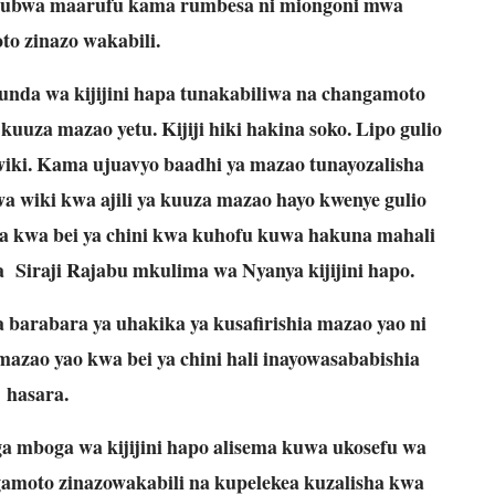
kubwa maarufu kama rumbesa ni miongoni mwa
o zinazo wakabili.
nda wa kijijini hapa tunakabiliwa na changamoto
kuuza mazao yetu. Kijiji hiki hakina soko. Lipo gulio
wiki. Kama ujuavyo baadhi ya mazao tunayozalisha
a wiki kwa ajili ya kuuza mazao hayo kwenye gulio
za kwa bei ya chini kwa kuhofu kuwa hakuna mahali
a Siraji Rajabu mkulima wa Nyanya kijijini hapo.
 barabara ya uhakika ya kusafirishia mazao yao ni
azao yao kwa bei ya chini hali inayowasababishia
hasara.
boga wa kijijini hapo alisema kuwa ukosefu wa
amoto zinazowakabili na kupelekea kuzalisha kwa