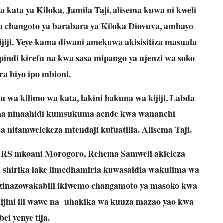
kata ya Kiloka, Jamila Taji, alisema kuwa ni kweli
a changoto ya barabara ya Kiloka Diovuva, ambayo
kijiji. Yeye kama diwani amekuwa akisisitiza masuala
indi kirefu na kwa sasa mipango ya ujenzi wa soko
ra hiyo ipo mbioni.
wa kilimo wa kata, lakini hakuna wa kijiji. Labda
na ninaahidi kumsukuma aende kwa wananchi
 nitamwelekeza mtendaji kufuatilia. Alisema Taji.
CRS mkoani Morogoro, Rehema Samweli akieleza
shirika lake limedhamiria kuwasaidia wakulima wa
o zinazowakabili ikiwemo changamoto ya masoko kwa
jini ili wawe na uhakika wa kuuza mazao yao kwa
bei yenye tija.