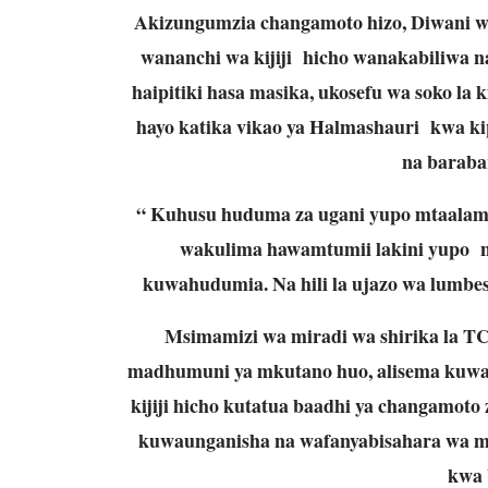
Akizungumzia changamoto hizo, Diwani wa 
wananchi wa kijiji hicho wanakabiliwa n
haipitiki hasa masika, ukosefu wa soko la 
hayo katika vikao ya Halmashauri kwa kip
na baraba
“ Kuhusu huduma za ugani yupo mtaalamu 
wakulima hawamtumii lakini yupo 
kuwahudumia. Na hili la ujazo wa lumbesa
Msimamizi wa miradi wa shirika la T
madhumuni ya mkutano huo, alisema kuwa 
kijiji hicho kutatua baadhi ya changamot
kuwaunganisha na wafanyabisahara wa mi
kwa 