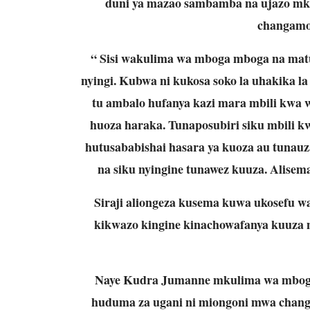
duni ya mazao sambamba na ujazo m
changamot
“ Sisi wakulima wa mboga mboga na matu
nyingi. Kubwa ni kukosa soko la uhakika la 
tu ambalo hufanya kazi mara mbili kwa 
huoza haraka. Tunaposubiri siku mbili kw
hutusababishai hasara ya kuoza au tunau
na siku nyingine tunawez kuuza. Alisem
Siraji aliongeza kusema kuwa ukosefu wa
kikwazo kingine kinachowafanya kuuza m
Naye Kudra Jumanne mkulima wa mboga m
huduma za ugani ni miongoni mwa chang