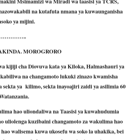
makini Msimamizi wa Miradi wa taasisi ya TCRS,
inazowakabili na kutafuta nmana ya kuwaunganisha
soko ya mijini.
…………..
AKINDA. MOROGRORO
ijiji cha Diovuva kata ya Kiloka, Halmashauri ya
kabiliwa na changamoto lukuki zinazo kwamisha
ekta ya kilimo, sekta inayoajiri zaidi ya asilimia 60
 Watanzania.
ima hao uliondaliwa na Taasisi ya kuwahudumia
o uliolenga kuzibaini changamoto za wakulima hao
 hao walisema kuwa ukosefu wa soko la uhakika, bei