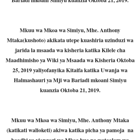
Mkuu wa Mkoa wa Simiyu, Mhe. Anthony
Mtaka(kushoto) akikata utepe kuashiria uzinduzi wa
jarida la msaada wa kisheria katika Kilele cha
Maadhimisho ya Wiki ya Msaada wa Kisheria Oktoba
25, 2019 yaliyofanyika Kitaifa katika Uwanja wa
Halmashauri ya Mji wa Bariadi mkoani Simiyu
kuanzia Oktoba 21, 2019.
Mkuu wa Mkoa wa Simiyu, Mhe. Anthony Mtaka
(katikati walioketi) akiwa katika picha ya pamoja na
baadhi ya viongozi wa Mkoa huo na wataalam wa