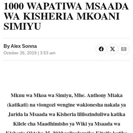
1000 WAPATIWA MSAADA
WA KISHERIA MKOANI
SIMIYU
By
Alex Sonna
October 26, 2019 | 3:53 am
Mkuu wa Mkoa wa Simiyu, Mhe. Anthony Mtaka
(katikati) na viongozi wengine wakionesha nakala ya
Jarida la Msaada wa Kisheria lililozinduliwa katika
Kilele cha Maadhimisho ya Wiki ya Msaada wa
Kisheria Oktoba 25, 2019 yaliyofanyika Kitaifa katika