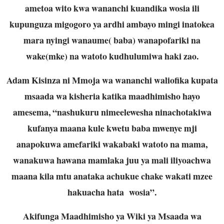
ametoa wito kwa wananchi kuandika wosia ili
kupunguza migogoro ya ardhi ambayo mingi inatokea
mara nyingi wanaume( baba) wanapofariki na
wake(mke) na watoto kudhulumiwa haki zao.
Adam Kisinza ni Mmoja wa wananchi waliofika kupata
msaada wa kisheria katika maadhimisho hayo
amesema, “nashukuru nimeelewesha ninachotakiwa
kufanya maana kule kwetu baba mwenye mji
anapokuwa amefariki wakabaki watoto na mama,
wanakuwa hawana mamlaka juu ya mali iliyoachwa
maana kila mtu anataka achukue chake wakati mzee
hakuacha hata wosia”.
Akifunga Maadhimisho ya Wiki ya Msaada wa