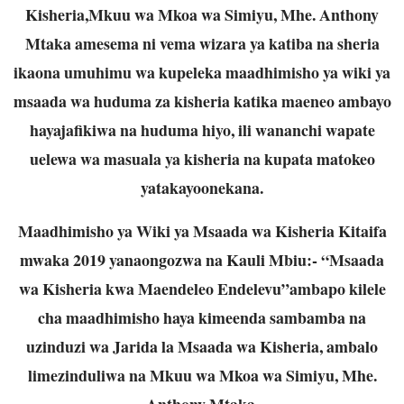
Kisheria,Mkuu wa Mkoa wa Simiyu, Mhe. Anthony
Mtaka amesema ni vema wizara ya katiba na sheria
ikaona umuhimu wa kupeleka maadhimisho ya wiki ya
msaada wa huduma za kisheria katika maeneo ambayo
hayajafikiwa na huduma hiyo, ili wananchi wapate
uelewa wa masuala ya kisheria na kupata matokeo
yatakayoonekana.
Maadhimisho ya Wiki ya Msaada wa Kisheria Kitaifa
mwaka 2019 yanaongozwa na Kauli Mbiu:- “Msaada
wa Kisheria kwa Maendeleo Endelevu”ambapo kilele
cha maadhimisho haya kimeenda sambamba na
uzinduzi wa Jarida la Msaada wa Kisheria, ambalo
limezinduliwa na Mkuu wa Mkoa wa Simiyu, Mhe.
Anthony Mtaka.