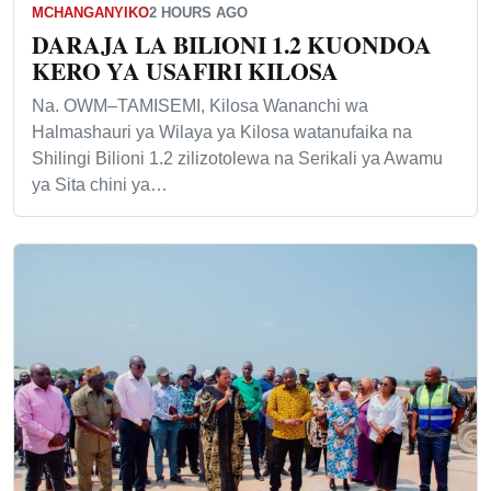
MCHANGANYIKO
2 HOURS AGO
DARAJA LA BILIONI 1.2 KUONDOA
KERO YA USAFIRI KILOSA
Na. OWM–TAMISEMI, Kilosa Wananchi wa
Halmashauri ya Wilaya ya Kilosa watanufaika na
Shilingi Bilioni 1.2 zilizotolewa na Serikali ya Awamu
ya Sita chini ya…