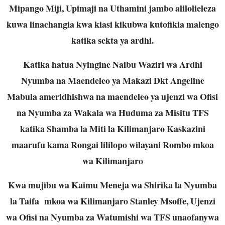
Mipango Miji, Upimaji na Uthamini jambo alilolieleza
kuwa linachangia kwa kiasi kikubwa kutofikia malengo
katika sekta ya ardhi.
Katika hatua Nyingine Naibu Waziri wa Ardhi
Nyumba na Maendeleo ya Makazi Dkt Angeline
Mabula ameridhishwa na maendeleo ya ujenzi wa Ofisi
na Nyumba za Wakala wa Huduma za Misitu TFS
katika Shamba la Miti la Kilimanjaro Kaskazini
maarufu kama Rongai lililopo wilayani Rombo mkoa
wa Kilimanjaro
Kwa mujibu wa Kaimu Meneja wa Shirika la Nyumba
la Taifa mkoa wa Kilimanjaro Stanley Msoffe, Ujenzi
wa Ofisi na Nyumba za Watumishi wa TFS unaofanywa