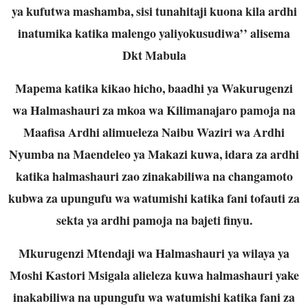
ya kufutwa mashamba, sisi tunahitaji kuona kila ardhi
inatumika katika malengo yaliyokusudiwa’’ alisema
Dkt Mabula
Mapema katika kikao hicho, baadhi ya Wakurugenzi
wa Halmashauri za mkoa wa Kilimanajaro pamoja na
Maafisa Ardhi alimueleza Naibu Waziri wa Ardhi
Nyumba na Maendeleo ya Makazi kuwa, idara za ardhi
katika halmashauri zao zinakabiliwa na changamoto
kubwa za upungufu wa watumishi katika fani tofauti za
sekta ya ardhi pamoja na bajeti finyu.
Mkurugenzi Mtendaji wa Halmashauri ya wilaya ya
Moshi Kastori Msigala alieleza kuwa halmashauri yake
inakabiliwa na upungufu wa watumishi katika fani za