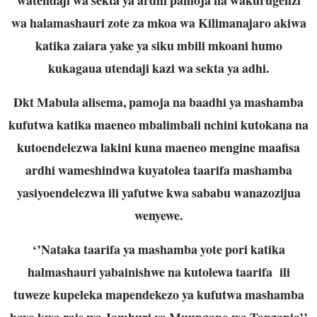
wa halamashauri zote za mkoa wa Kilimanajaro akiwa
katika zaiara yake ya siku mbili mkoani humo
kukagaua utendaji kazi wa sekta ya adhi.
Dkt Mabula alisema, pamoja na baadhi ya mashamba
kufutwa katika maeneo mbalimbali nchini kutokana na
kutoendelezwa lakini kuna maeneo mengine maafisa
ardhi wameshindwa kuyatolea taarifa mashamba
yasiyoendelezwa ili yafutwe kwa sababu wanazozijua
wenyewe.
‘’Nataka taarifa ya mashamba yote pori katika
halmashauri yabainishwe na kutolewa taarifa ili
tuweze kupeleka mapendekezo ya kufutwa mashamba
hayo kwa rais wa Jamhuri ya Muungano wa Tanzania’’