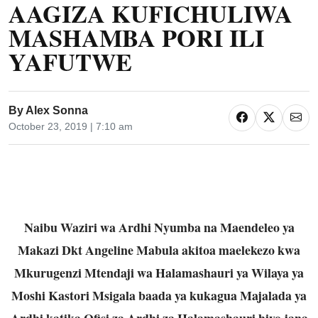
AAGIZA KUFICHULIWA
MASHAMBA PORI ILI
YAFUTWE
By
Alex Sonna
October 23, 2019 | 7:10 am
Naibu Waziri wa Ardhi Nyumba na Maendeleo ya
Makazi Dkt Angeline Mabula akitoa maelekezo kwa
Mkurugenzi Mtendaji wa Halamashauri ya Wilaya ya
Moshi Kastori Msigala baada ya kukagua Majalada ya
Ardhi katika Ofisi za Ardhi za Halamashauri hiyo jana