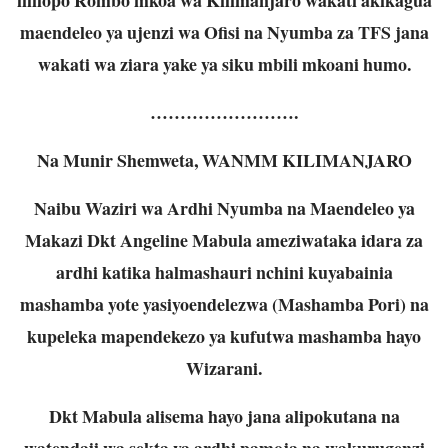
maendeleo ya ujenzi wa Ofisi na Nyumba za TFS jana
wakati wa ziara yake ya siku mbili mkoani humo.
…………………….
Na Munir Shemweta, WANMM KILIMANJARO
Naibu Waziri wa Ardhi Nyumba na Maendeleo ya
Makazi Dkt Angeline Mabula ameziwataka idara za
ardhi katika halmashauri nchini kuyabainia
mashamba yote yasiyoendelezwa (Mashamba Pori) na
kupeleka mapendekezo ya kufutwa mashamba hayo
Wizarani.
Dkt Mabula alisema hayo jana alipokutana na
watendaji wa sekta ya ardhi pamoja na wakurugenzi