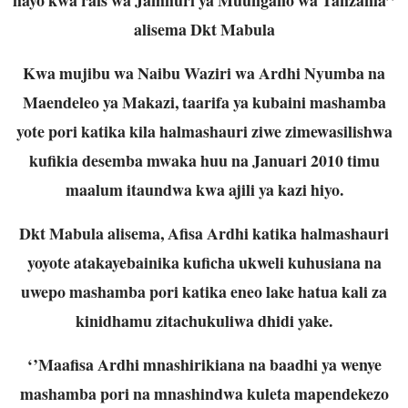
alisema Dkt Mabula
Kwa mujibu wa Naibu Waziri wa Ardhi Nyumba na
Maendeleo ya Makazi, taarifa ya kubaini mashamba
yote pori katika kila halmashauri ziwe zimewasilishwa
kufikia desemba mwaka huu na Januari 2010 timu
maalum itaundwa kwa ajili ya kazi hiyo.
Dkt Mabula alisema, Afisa Ardhi katika halmashauri
yoyote atakayebainika kuficha ukweli kuhusiana na
uwepo mashamba pori katika eneo lake hatua kali za
kinidhamu zitachukuliwa dhidi yake.
‘’Maafisa Ardhi mnashirikiana na baadhi ya wenye
mashamba pori na mnashindwa kuleta mapendekezo