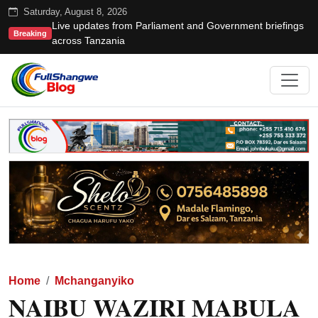
Saturday, August 8, 2026
Live updates from Parliament and Government briefings
Breaking
across Tanzania
Home
Mchanganyiko
NAIBU WAZIRI MABULA