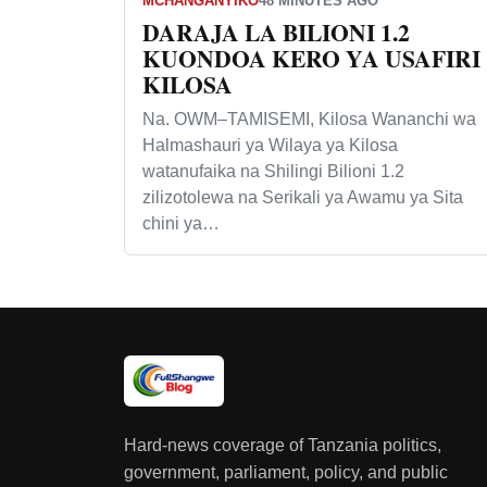
MCHANGANYIKO
48 MINUTES AGO
DARAJA LA BILIONI 1.2
KUONDOA KERO YA USAFIRI
KILOSA
Na. OWM–TAMISEMI, Kilosa Wananchi wa
Halmashauri ya Wilaya ya Kilosa
watanufaika na Shilingi Bilioni 1.2
zilizotolewa na Serikali ya Awamu ya Sita
chini ya…
Hard-news coverage of Tanzania politics,
government, parliament, policy, and public