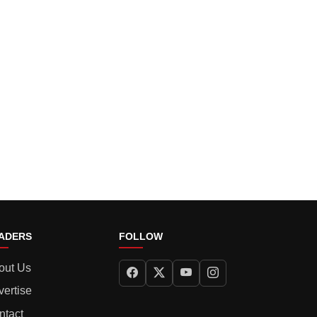
ADERS
FOLLOW
out Us
vertise
ntact