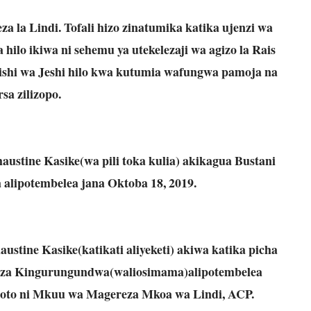
za la Lindi. Tofali hizo zinatumika katika ujenzi wa
hilo ikiwa ni sehemu ya utekelezaji wa agizo la Rais
ishi wa Jeshi hilo kwa kutumia wafungwa pamoja na
rsa zilizopo.
ustine Kasike(wa pili toka kulia) akikagua Bustani
alipotembelea jana Oktoba 18, 2019.
stine Kasike(katikati aliyeketi) akiwa katika picha
reza Kingurungundwa(waliosimama)alipotembelea
shoto ni Mkuu wa Magereza Mkoa wa Lindi, ACP.