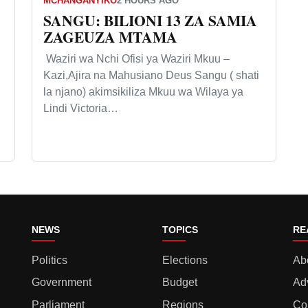
MCHANGANYIKO
2 HOURS AGO
SANGU: BILIONI 13 ZA SAMIA
ZAGEUZA MTAMA
Waziri wa Nchi Ofisi ya Waziri Mkuu –
Kazi,Ajira na Mahusiano Deus Sangu ( shati
la njano) akimsikiliza Mkuu wa Wilaya ya
Lindi Victoria…
NEWS
TOPICS
RE
Politics
Elections
Ab
Government
Budget
Ad
Parliament
Regions
Co