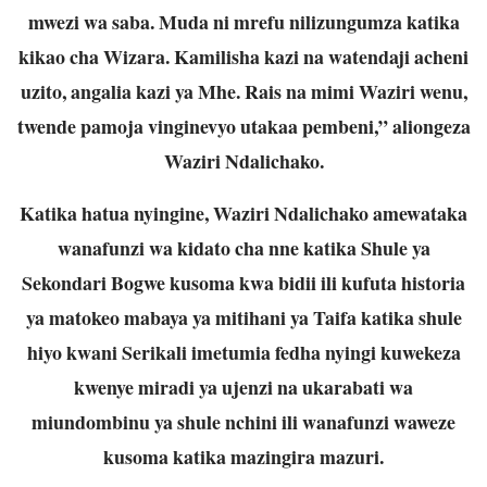
mwezi wa saba. Muda ni mrefu nilizungumza katika
kikao cha Wizara. Kamilisha kazi na watendaji acheni
uzito, angalia kazi ya Mhe. Rais na mimi Waziri wenu,
twende pamoja vinginevyo utakaa pembeni,” aliongeza
Waziri Ndalichako.
Katika hatua nyingine, Waziri Ndalichako amewataka
wanafunzi wa kidato cha nne katika Shule ya
Sekondari Bogwe kusoma kwa bidii ili kufuta historia
ya matokeo mabaya ya mitihani ya Taifa katika shule
hiyo kwani Serikali imetumia fedha nyingi kuwekeza
kwenye miradi ya ujenzi na ukarabati wa
miundombinu ya shule nchini ili wanafunzi waweze
kusoma katika mazingira mazuri.