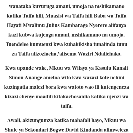
wanataka kuvuruga amani, umoja na mshikamano
katika Taifa hili, Muasisi wa Taifa hili Baba wa Taifa
Hayati Mwalimu Julius Kambarage Nyerere alifanya
kazi kubwa kujenga amani, mshikamano na umoja.
Tuendelee kumuenzi kwa kuhakikisha tunalinda tunu
za Taifa alizoziacha,’alisema Waziri Ndalichako.
Kwa upande wake, Mkuu wa Wilaya ya Kasulu Kanali
Simon Anange ametoa wito kwa wazazi kote nchini
kuzingatia malezi bora kwa watoto wao ili kutengeneza
kizazi chenye maadili kitakachosaidia katika ujenzi wa
taifa.
Awali, akizungumza katika mahafali hayo, Mkuu wa
Shule ya Sekondari Bogwe David Kindanda alimweleza