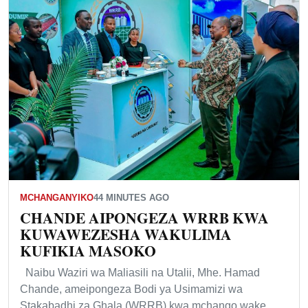
MCHANGANYIKO
44 MINUTES AGO
CHANDE AIPONGEZA WRRB KWA
KUWAWEZESHA WAKULIMA
KUFIKIA MASOKO
Naibu Waziri wa Maliasili na Utalii, Mhe. Hamad
Chande, ameipongeza Bodi ya Usimamizi wa
Stakabadhi za Ghala (WRRB) kwa mchango wake