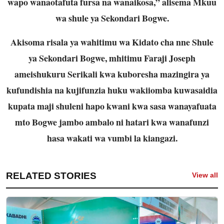
wapo wanaotafuta fursa na wanaikosa,” alisema Mkuu
wa shule ya Sekondari Bogwe.
Akisoma risala ya wahitimu wa Kidato cha nne Shule
ya Sekondari Bogwe, mhitimu Faraji Joseph
ameishukuru Serikali kwa kuboresha mazingira ya
kufundishia na kujifunzia huku wakiiomba kuwasaidia
kupata maji shuleni hapo kwani kwa sasa wanayafuata
mto Bogwe jambo ambalo ni hatari kwa wanafunzi
hasa wakati wa vumbi la kiangazi.
RELATED STORIES
View all