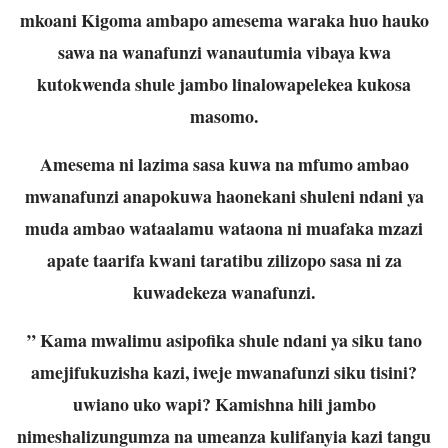
mkoani Kigoma ambapo amesema waraka huo hauko
sawa na wanafunzi wanautumia vibaya kwa
kutokwenda shule jambo linalowapelekea kukosa
masomo.
Amesema ni lazima sasa kuwa na mfumo ambao
mwanafunzi anapokuwa haonekani shuleni ndani ya
muda ambao wataalamu wataona ni muafaka mzazi
apate taarifa kwani taratibu zilizopo sasa ni za
kuwadekeza wanafunzi.
” Kama mwalimu asipofika shule ndani ya siku tano
amejifukuzisha kazi, iweje mwanafunzi siku tisini?
uwiano uko wapi? Kamishna hili jambo
nimeshalizungumza na umeanza kulifanyia kazi tangu