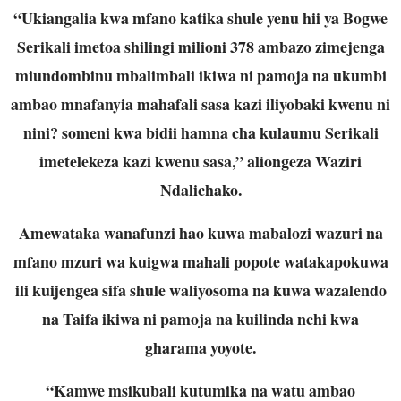
“Ukiangalia kwa mfano katika shule yenu hii ya Bogwe
Serikali imetoa shilingi milioni 378 ambazo zimejenga
miundombinu mbalimbali ikiwa ni pamoja na ukumbi
ambao mnafanyia mahafali sasa kazi iliyobaki kwenu ni
nini? someni kwa bidii hamna cha kulaumu Serikali
imetelekeza kazi kwenu sasa,” aliongeza Waziri
Ndalichako.
Amewataka wanafunzi hao kuwa mabalozi wazuri na
mfano mzuri wa kuigwa mahali popote watakapokuwa
ili kuijengea sifa shule waliyosoma na kuwa wazalendo
na Taifa ikiwa ni pamoja na kuilinda nchi kwa
gharama yoyote.
“Kamwe msikubali kutumika na watu ambao