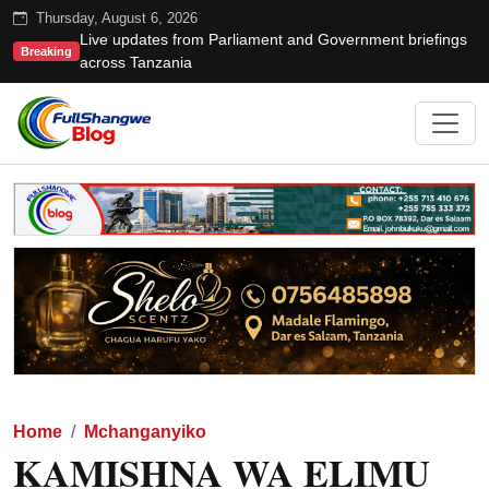
Thursday, August 6, 2026
Live updates from Parliament and Government briefings
Breaking
across Tanzania
Home
Mchanganyiko
KAMISHNA WA ELIMU