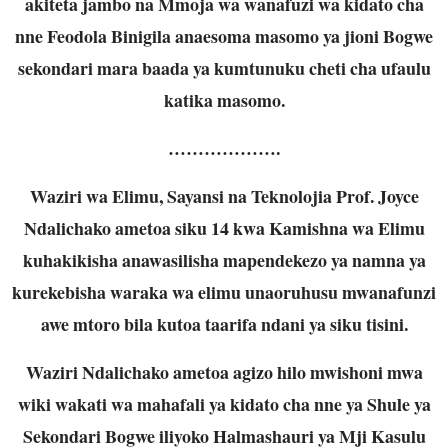
akiteta jambo na Mmoja wa wanafuzi wa kidato cha
nne Feodola Binigila anaesoma masomo ya jioni Bogwe
sekondari mara baada ya kumtunuku cheti cha ufaulu
katika masomo.
……………….
Waziri wa Elimu, Sayansi na Teknolojia Prof. Joyce
Ndalichako ametoa siku 14 kwa Kamishna wa Elimu
kuhakikisha anawasilisha mapendekezo ya namna ya
kurekebisha waraka wa elimu unaoruhusu mwanafunzi
awe mtoro bila kutoa taarifa ndani ya siku tisini.
Waziri Ndalichako ametoa agizo hilo mwishoni mwa
wiki wakati wa mahafali ya kidato cha nne ya Shule ya
Sekondari Bogwe iliyoko Halmashauri ya Mji Kasulu