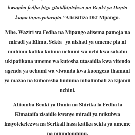
kwamba fedha hizo zitaidhinishwa na Benki ya Dunia
Alisisitiza Dkt Mpango.
kama tunavyotarajia.”
Mhe. Waziri wa Fedha na Mipango alisema pamoja na
miradi ya Elimu, Sekta ya nishati ya umeme pia ni
muhimu katika kuinua uchumi wa nchi kwa sababu
ukipatikana umeme wa kutosha utasaidia kwa vitendo
agenda ya uchumi wa viwanda kwa kuongeza thamani
ya mazao na kuboresha huduma mbalimbali za kijamii
nchini.
Aliiomba Benki ya Dunia na Shirika la Fedha la
Kimataifa zisaidie kwenye miradi ya mikubwa
inayotekelezwa na Serikali hasa katika sekta ya umeme
na miundombinu.