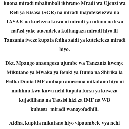
kuona miradi mbalimbali ikiwemo Mradi wa Ujenzi wa
Reli ya Kisasa (SGR) na miradi inayotekelezwa na
TASAF, na kuelezea kuwa ni miradi ya mfano na kwa
nafasi yake ataendelea kuitangaza miradi hiyo ili
Tanzania iweze kupata fedha zaidi ya kutekeleza miradi
hiyo.
Dkt. Mpango anaongoza ujumbe wa Tanzania kwenye
Mikutano ya Mwaka ya Benki ya Dunia na Shirika la
Fedha Dunia IMF ambapo amesema mikutano hiyo ni
muhimu kwa kuwa nchi itapata fursa ya kuweza
kujadiliana na Taasisi hizi za IMF na WB
kuhusu miradi wanayofadhili.
Aidha, kupitia mikutano hiyo vipaumbele vya nchi