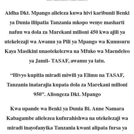
Aidha Dkt. Mpango alieleza kuwa hivi karibunii Benki
ya Dunia iliipatia Tanzania mkopo wenye masharti
nafuu wa dola za Marekani milioni 450 kwa ajili ya
utekelezaji wa Awamu ya Pili ya Mpango wa Kunusuru
Kaya Masikini unaotekelezwa na Mfuko wa Maendeleo
ya Jamii- TASAF, awamu ya tatu.
“Hivyo kupitia miradi miwili ya Elimu na TASAF,
Tanzania inatarajia kupata dola za Marekani milioni
950”. Aliongeza Dkt. Mpango
Kwa upande wa Benki ya Dunia Bi. Anne Namara
Kabagambe alielezea kufurahishwa na utekelezaji wa
miradi inayofanyika Tanzania kwani alipata fursa ya