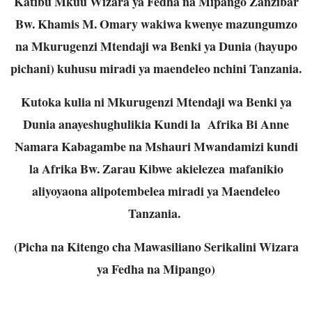
Katibu Mkuu Wizara ya Fedha na Mipango Zanzibar
Bw. Khamis M. Omary wakiwa kwenye mazungumzo
na Mkurugenzi Mtendaji wa Benki ya Dunia (hayupo
pichani) kuhusu miradi ya maendeleo nchini Tanzania.
Kutoka kulia ni Mkurugenzi Mtendaji wa Benki ya
Dunia anayeshughulikia Kundi la Afrika Bi Anne
Namara Kabagambe na Mshauri Mwandamizi kundi
la Afrika Bw. Zarau Kibwe akielezea mafanikio
aliyoyaona alipotembelea miradi ya Maendeleo
Tanzania.
(Picha na Kitengo cha Mawasiliano Serikalini Wizara
ya Fedha na Mipango)