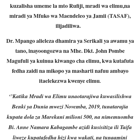
kuzalisha umeme la mto Rufiji, mradi wa elimu,na
miradi ya Mfuko wa Maendeleo ya Jamii (TASAF),
ilijadiliwa.
Dr. Mpango alieleza dhamira ya Serikali ya awamu ya
tano, inayoongozwa na Mhe. Dkt. John Pombe
Magufuli ya kuinua kiwango cha elimu, kwa kutafuta
fedha zaidi na mikopo ya masharti nafuu ambayo
itaelekezwa kwenye elimu
.
‘’Katika Mradi wa Elimu unaotarajiwa kuwasilishwa
Benki ya Dunia mwezi Novemba, 2019, tunatarajia
kupata dola za Marekani milioni 500, na nimemuomba
Bi. Anne Namara Kabagambe azidi kusisitiza ili Taifa
liweze kupatafedha hizi kwa wakati, na tunaamini