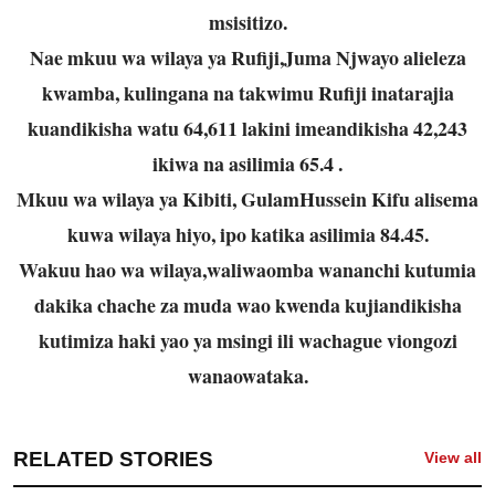
msisitizo.
Nae mkuu wa wilaya ya Rufiji,Juma Njwayo alieleza
kwamba, kulingana na takwimu Rufiji inatarajia
kuandikisha watu 64,611 lakini imeandikisha 42,243
ikiwa na asilimia 65.4 .
Mkuu wa wilaya ya Kibiti, GulamHussein Kifu alisema
kuwa wilaya hiyo, ipo katika asilimia 84.45.
Wakuu hao wa wilaya,waliwaomba wananchi kutumia
dakika chache za muda wao kwenda kujiandikisha
kutimiza haki yao ya msingi ili wachague viongozi
wanaowataka.
RELATED STORIES
View all