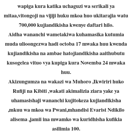
wapiga kura katika uchaguzi wa serikali ya
mitaa,vitongoji na vijiji huku mkoa huo ukitarajia watu
700,000 kujiandikisha kwenye daftari hilo.
Aidha wananchi wametakiwa kuhamasika kutumia
muda ulioongezwa hadi octoba 17 mwaka huu kwenda
kujiandikisha na ambae hatojiandikisha aaithubutu
kusogelea vituo vya kupiga kura Novemba 24 mwaka
huu.
Akizungumza na wakazi wa Muhoro ,Ikwiriri huko
Rufiji na Kibiti ,wakati akimalizia ziara yake ya
uhamasishaji wananchi kujitokeza kujiandikisha
,mkuu wa mkoa wa Pwani,mhandisi Evarist Ndikilo
alisema ,jamii ina mwamko wa kuridhisha kufikia
asilimia 100.