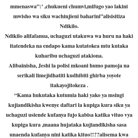
mmenaswa”:’ ,chukueni chumvi,mifugo yao lakini
mwisho wa siku wachinjieni baharini”alisisitiza
Ndikilo.
Ndikilo alifafanua, uchaguzi utakuwa wa huru na haki
itatendeka na endapo kama kutatokea mtu kutaka
kuharibu uchaguzi atakiona.
Alibainisha, Jeshi la polisi mkoani humo pamoja na
serikali limejidhatiti kudhibiti ghirba yoyote
itakayojitokeza .
“Kama hukutaka kutumia haki yako ya msingi
kujiandikisha kwenye daftari la kupiga kura siku ya
uchaguzi usiende kufanya fujo kabisa katika vituo vya
kupiga kura ,maana hujataka kujiandikisha sasa
unaenda kufanya nini katika kituo!!??alisema kwa