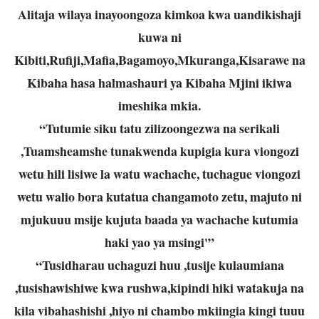
Alitaja wilaya inayoongoza kimkoa kwa uandikishaji
kuwa ni
Kibiti,Rufiji,Mafia,Bagamoyo,Mkuranga,Kisarawe na
Kibaha hasa halmashauri ya Kibaha Mjini ikiwa
imeshika mkia.
“Tutumie siku tatu zilizoongezwa na serikali
,Tuamsheamshe tunakwenda kupigia kura viongozi
wetu hili lisiwe la watu wachache, tuchague viongozi
wetu walio bora kutatua changamoto zetu, majuto ni
mjukuuu msije kujuta baada ya wachache kutumia
haki yao ya msingi'”
“Tusidharau uchaguzi huu ,tusije kulaumiana
,tusishawishiwe kwa rushwa,kipindi hiki watakuja na
kila vibahashishi ,hiyo ni chambo mkiingia kingi tuuu