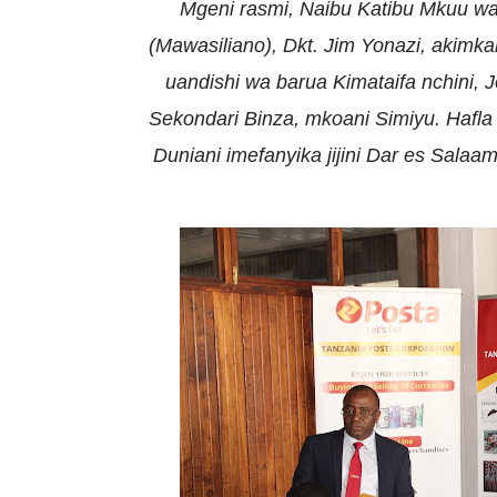
Mgeni rasmi, Naibu Katibu Mkuu wa
(Mawasiliano), Dkt. Jim Yonazi,
akimka
uandishi wa barua Kimataifa nchini,
J
Sekondari Binza, mkoani Simiyu. H
afl
Duniani imefanyika jijini Dar es Salaa