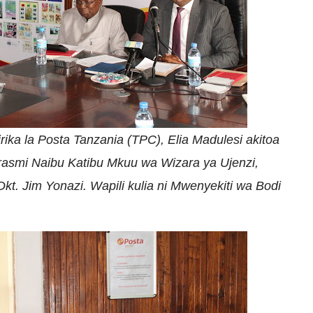
ka la Posta Tanzania (TPC), Elia Madulesi akitoa
i rasmi Naibu Katibu Mkuu wa Wizara ya Ujenzi,
kt. Jim Yonazi. Wapili kulia ni Mwenyekiti wa Bodi