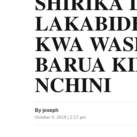
SHIRIKA 
LAKABID
KWA WAS
BARUA K
NCHINI
By
joseph
October 9, 2019 | 2:17 pm