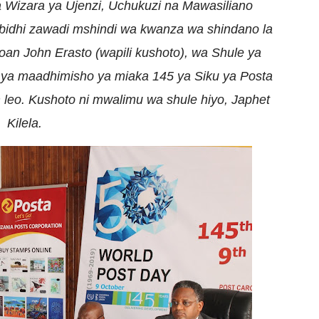
 Wizara ya Ujenzi, Uchukuzi na Mawasiliano
bidhi zawadi mshindi wa kwanza wa shindano la
oan John Erasto
(wapili kushoto), wa
Shule ya
a ya maadhimisho ya miaka 145 ya Siku ya Posta
m leo. Kushoto ni mwalimu wa shule hiyo, Japhet
Kilela.