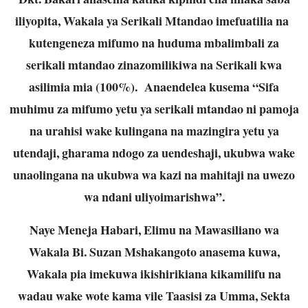
iliyopita, Wakala ya Serikali Mtandao imefuatilia na
kutengeneza mifumo na huduma mbalimbali za
serikali mtandao zinazomilikiwa na Serikali kwa
asilimia mia (100%). Anaendelea kusema “Sifa
muhimu za mifumo yetu ya serikali mtandao ni pamoja
na urahisi wake kulingana na mazingira yetu ya
utendaji, gharama ndogo za uendeshaji, ukubwa wake
unaolingana na ukubwa wa kazi na mahitaji na uwezo
wa ndani uliyoimarishwa”.
Naye Meneja Habari, Elimu na Mawasiliano wa
Wakala Bi. Suzan Mshakangoto anasema kuwa,
Wakala pia imekuwa ikishirikiana kikamilifu na
wadau wake wote kama vile Taasisi za Umma, Sekta