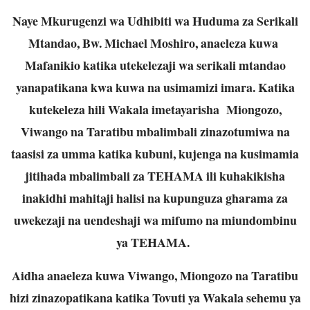
Naye Mkurugenzi wa Udhibiti wa Huduma za Serikali
Mtandao, Bw. Michael Moshiro, anaeleza kuwa
Mafanikio katika utekelezaji wa serikali mtandao
yanapatikana kwa kuwa na usimamizi imara. Katika
kutekeleza hili Wakala imetayarisha Miongozo,
Viwango na Taratibu mbalimbali zinazotumiwa na
taasisi za umma katika kubuni, kujenga na kusimamia
jitihada mbalimbali za TEHAMA ili kuhakikisha
inakidhi mahitaji halisi na kupunguza gharama za
uwekezaji na uendeshaji wa mifumo na miundombinu
ya TEHAMA.
Aidha anaeleza kuwa Viwango, Miongozo na Taratibu
hizi zinazopatikana katika Tovuti ya Wakala sehemu ya