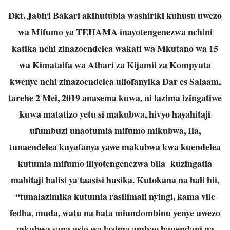
Dkt. Jabiri Bakari akihutubia washiriki kuhusu uwezo
wa Mifumo ya TEHAMA inayotengenezwa nchini
katika nchi zinazoendelea wakati wa Mkutano wa 15
wa Kimataifa wa Athari za Kijamii za Kompyuta
kwenye nchi zinazoendelea uliofanyika Dar es Salaam,
tarehe 2 Mei, 2019 anasema kuwa, ni lazima izingatiwe
kuwa matatizo yetu si makubwa, hivyo hayahitaji
ufumbuzi unaotumia mifumo mikubwa, Ila,
tunaendelea kuyafanya yawe makubwa kwa kuendelea
kutumia mifumo iliyotengenezwa bila kuzingatia
mahitaji halisi ya taasisi husika. Kutokana na hali hii,
“tunalazimika kutumia rasilimali nyingi, kama vile
fedha, muda, watu na hata miundombinu yenye uwezo
mkubwa sana usio wa lazima ambao hauendani na