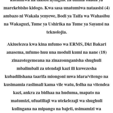
marekebisho kidogo. Kwa sasa unatumiwa nataasisi (4)
ambazo ni Wakala yenyewe, Bodi ya Taifa wa Wahasibu
na Wakaguzi, Tume ya Ushirika na Tume ya Sayansi na
teknolojia.
Akiuelezea kwa kina mfumo wa ERMS, Dkt Bakari
anasema, mfumo huu una moduli kumi na nane (18)
zinazotegemeana na zinazounganisha shughuli
mbalimbali za utendaji kazi ili kuwezesha
kubadilishana taarifa miongoni mwa idara/vitengo na
kusimamia raslimali kama vile watu, fedha na vitendea
kazi, ankra za bidhaa na huduma, mapato na
matumizi, ufuatiliaji wa utekelezaji wa shughuli
kulingana na mipango na bajeti, usimamizi wa