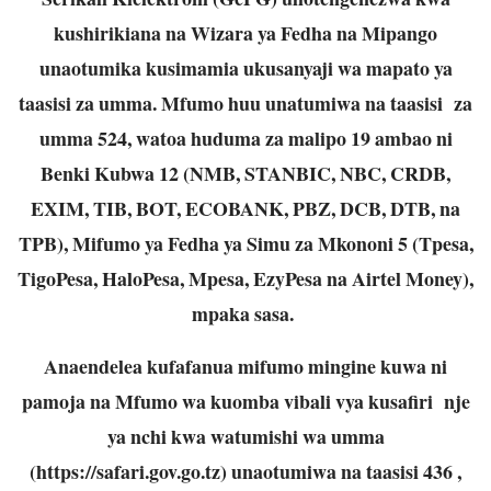
kushirikiana na Wizara ya Fedha na Mipango
unaotumika kusimamia ukusanyaji wa mapato ya
taasisi za umma. Mfumo huu unatumiwa na taasisi za
umma 524, watoa huduma za malipo 19 ambao ni
Benki Kubwa 12 (NMB, STANBIC, NBC, CRDB,
EXIM, TIB, BOT, ECOBANK, PBZ, DCB, DTB, na
TPB), Mifumo ya Fedha ya Simu za Mkononi 5 (Tpesa,
TigoPesa, HaloPesa, Mpesa, EzyPesa na Airtel Money),
mpaka sasa.
Anaendelea kufafanua mifumo mingine kuwa ni
pamoja na Mfumo wa kuomba vibali vya kusafiri nje
ya nchi kwa watumishi wa umma
(
https://safari.gov.go.tz
) unaotumiwa na taasisi 436 ,