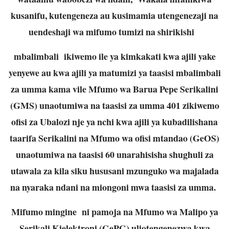
kusanifu, kutengeneza au kusimamia utengenezaji na
uendeshaji wa mifumo tumizi na shirikishi
mbalimbali ikiwemo ile ya kimkakati kwa ajili yake
yenyewe au kwa ajili ya matumizi ya taasisi mbalimbali
za umma kama vile Mfumo wa Barua Pepe Serikalini
(GMS) unaotumiwa na taasisi za umma 401 zikiwemo
ofisi za Ubalozi nje ya nchi kwa ajili ya kubadilishana
taarifa Serikalini na Mfumo wa ofisi mtandao (GeOS)
unaotumiwa na taasisi 60 unarahisisha shughuli za
utawala za kila siku hususani mzunguko wa majalada
na nyaraka ndani na miongoni mwa taasisi za umma.
Mifumo mingine ni pamoja na Mfumo wa Malipo ya
Serikali Kielektroni (GePG) uliotengenezwa kwa