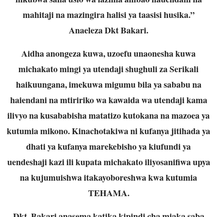
mahitaji na mazingira halisi ya taasisi husika.”
Anaeleza Dkt Bakari.
Aidha anongeza kuwa, uzoefu unaonesha kuwa
michakato mingi ya utendaji shughuli za Serikali
haikuungana, imekuwa migumu bila ya sababu na
haiendani na mtiririko wa kawaida wa utendaji kama
ilivyo na kusababisha matatizo kutokana na mazoea ya
kutumia mikono. Kinachotakiwa ni kufanya jitihada ya
dhati ya kufanya marekebisho ya kiufundi ya
uendeshaji kazi ili kupata michakato iliyosanifiwa upya
na kujumuishwa itakayoboreshwa kwa kutumia
TEHAMA.
Dkt. Bakari anasema katika kipindi cha miaka saba