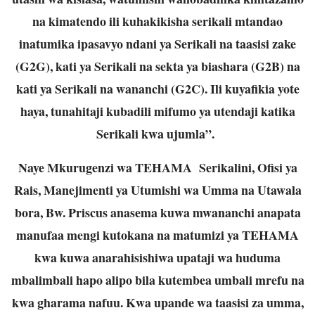
na kimatendo ili kuhakikisha serikali mtandao
inatumika ipasavyo ndani ya Serikali na taasisi zake
(G2G), kati ya Serikali na sekta ya biashara (G2B) na
kati ya Serikali na wananchi (G2C). Ili kuyafikia yote
haya, tunahitaji kubadili mifumo ya utendaji katika
Serikali kwa ujumla”.
Naye Mkurugenzi wa TEHAMA Serikalini, Ofisi ya
Rais, Manejimenti ya Utumishi wa Umma na Utawala
bora, Bw. Priscus anasema kuwa mwananchi anapata
manufaa mengi kutokana na matumizi ya TEHAMA
kwa kuwa anarahisishiwa upataji wa huduma
mbalimbali hapo alipo bila kutembea umbali mrefu na
kwa gharama nafuu. Kwa upande wa taasisi za umma,