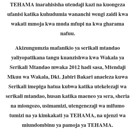
TEHAMA inarahisisha utendaji kazi na kuongeza
ufanisi katika kuhudumia wananchi wengi zaidi kwa
wakati mmoja kwa muda mfupi na kwa gharama
nafuu.
Akizungumzia mafanikio ya serikali mtandao
yaliyopatikana tangu kuanzishwa kwa Wakala ya
Serikali Mtandao mwaka 2012 hadi sasa, Mtendaji
Mkuu wa Wakala, Dkt. Jabiri Bakari anaeleza kuwa
Serikali imepiga hatua kubwa katika utekelezaji wa
serikali mtandao, husan katika maeneo ya sera, sheria
na miongozo, usimamizi, utengenezaji wa mifumo
tumizi na ya kimkakati ya TEHAMA, na ujenzi wa
miundombinu ya pamoja ya TEHAMA.