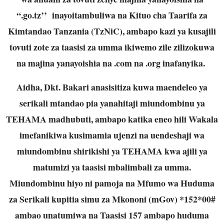
“.go.tz’’ inayoitambuliwa na Kituo cha Taarifa za
Kimtandao Tanzania (TzNiC), ambapo kazi ya kusajili
tovuti zote za taasisi za umma ikiwemo zile zilizokuwa
na majina yanayoishia na .com na .org inafanyika.
Aidha, Dkt. Bakari anasisitiza kuwa maendeleo ya
serikali mtandao pia yanahitaji miundombinu ya
TEHAMA madhubuti, ambapo katika eneo hili Wakala
imefanikiwa kusimamia ujenzi na uendeshaji wa
miundombinu shirikishi ya TEHAMA kwa ajili ya
matumizi ya taasisi mbalimbali za umma.
Miundombinu hiyo ni pamoja na Mfumo wa Huduma
za Serikali kupitia simu za Mkononi (mGov) *152*00#
ambao unatumiwa na Taasisi 157 ambapo huduma