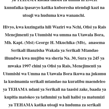
kunufaika ipasavyo katika kuboresha utendaji kazi na
utoaji wa huduma kwa wananchi.
Hivyo, kwa kuzingatia hili Waziri wa Nchi, Ofisi ya Rais
Menejimenti ya Utumishi wa umma na Utawala Bora,
Mh. Kapt. (Mst) George H. Mkuchika (Mb), anasema
Serikali ilianzisha Wakala ya Serikali Mtandao
iliundwa kwa mujibu wa sheria Na. 30, Sura ya 245 ya
mwaka 1997 chini ya Ofisi ya Rais, Menejimenti ya
Utumishi wa Umma na Utawala Bora ikuwa na jukumu
la kusimamia serikali mtandao na kuratibu maendeleo
ya TEHAMA ndani ya Serikali na taasisi zake, baada ya
kupitia matokeo ya tathmini ya hali halisi ya matumizi
ya TEHAMA katika utoaji wa huduma za serikali