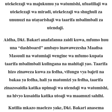
utekelezaji wa majukumu ya watumishi, ufuatiliaji wa
utekelezaji wa miradi, utekelezaji wa shughuli za
ununuzi na utayarishaji wa taarifa mbalimbali za
utendaji.
Aidha, Dkt. Bakari anafafanua zaidi kuwa, mfumo huu
una “dashboard” ambayo inawawezesha Maafisa
Masuuli na watumiaji wengine wa mfumo kupata
taarifa mbalimbali kulingana na mahitaji yao. Taarifa
hizo zinaweza kuwa za fedha, vifungu vya bajeti na
bakaa ya fedha, hali ya matumizi ya fedha, taarifa
zinazosaidia katika upimaji wa utendaji wa watumishi,
na hivyo kusaidia katika utoaji wa maamuzi sahihi.
Kutilia mkazo maelezo yake, Dkt. Bakari anasema