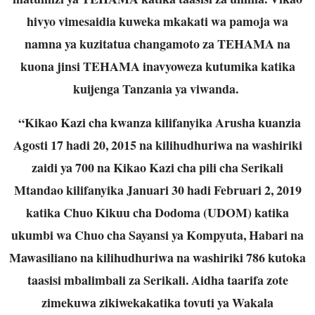
hivyo vimesaidia kuweka mkakati wa pamoja wa
namna ya kuzitatua changamoto za TEHAMA na
kuona jinsi TEHAMA inavyoweza kutumika katika
kuijenga Tanzania ya viwanda.
“Kikao Kazi cha kwanza kilifanyika Arusha kuanzia
Agosti 17 hadi 20, 2015 na kilihudhuriwa na washiriki
zaidi ya 700 na Kikao Kazi cha pili cha Serikali
Mtandao kilifanyika Januari 30 hadi Februari 2, 2019
katika Chuo Kikuu cha Dodoma (UDOM) katika
ukumbi wa Chuo cha Sayansi ya Kompyuta, Habari na
Mawasiliano na kilihudhuriwa na washiriki 786 kutoka
taasisi mbalimbali za Serikali. Aidha taarifa zote
zimekuwa zikiwekakatika tovuti ya Wakala