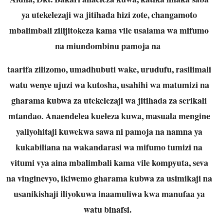
ya utekelezaji wa jitihada hizi zote, changamoto
mbalimbali zilijitokeza kama vile usalama wa mifumo
na miundombinu pamoja na
taarifa zilizomo, umadhubuti wake, urudufu, rasilimali
watu wenye ujuzi wa kutosha, usahihi wa matumizi na
gharama kubwa za utekelezaji wa jitihada za serikali
mtandao. Anaendelea kueleza kuwa, masuala mengine
yaliyohitaji kuwekwa sawa ni pamoja na namna ya
kukabiliana na wakandarasi wa mifumo tumizi na
vitumi vya aina mbalimbali kama vile kompyuta, seva
na vinginevyo, ikiwemo gharama kubwa za usimikaji na
usanikishaji iliyokuwa inaamuliwa kwa manufaa ya
watu binafsi.