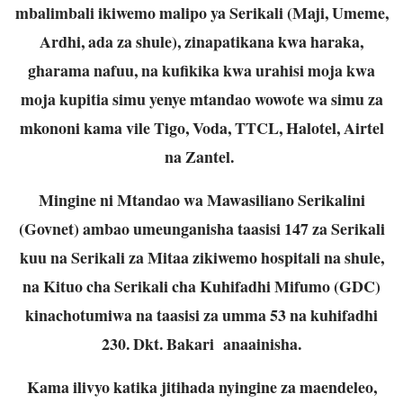
mbalimbali ikiwemo malipo ya Serikali (Maji, Umeme,
Ardhi, ada za shule), zinapatikana kwa haraka,
gharama nafuu, na kufikika kwa urahisi moja kwa
moja kupitia simu yenye mtandao wowote wa simu za
mkononi kama vile Tigo, Voda, TTCL, Halotel, Airtel
na Zantel.
Mingine ni Mtandao wa Mawasiliano Serikalini
(Govnet) ambao umeunganisha taasisi 147 za Serikali
kuu na Serikali za Mitaa zikiwemo hospitali na shule,
na Kituo cha Serikali cha Kuhifadhi Mifumo (GDC)
kinachotumiwa na taasisi za umma 53 na kuhifadhi
230. Dkt. Bakari anaainisha.
Kama ilivyo katika jitihada nyingine za maendeleo,