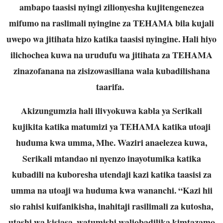
ambapo taasisi nyingi zilionyesha kujitengenezea
mifumo na raslimali nyingine za TEHAMA bila kujali
uwepo wa jitihata hizo katika taasisi nyingine. Hali hiyo
ilichochea kuwa na urudufu wa jitihata za TEHAMA
zinazofanana na zisizowasiliana wala kubadilishana
taarifa.
Akizungumzia hali ilivyokuwa kabla ya Serikali
kujikita katika matumizi ya TEHAMA katika utoaji
huduma kwa umma, Mhe. Waziri anaelezea kuwa,
Serikali mtandao ni nyenzo inayotumika katika
kubadili na kuboresha utendaji kazi katika taasisi za
umma na utoaji wa huduma kwa wananchi. “Kazi hii
sio rahisi kuifanikisha, inahitaji rasilimali za kutosha,
utashi wa kisiasa, watumishi waliobadilika kimtazamo