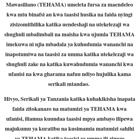
Mawasiliano (TEHAMA) umeleta fursa za maendeleo
kwa mtu binafsi au kwa taasisi husika na faida nyingi
zisizomithilika katika uendeshaji na utekelezaji wa
shughuli mbalimbali na maisha kwa ujumla TEHAMA
imekuwa ni njia mbadala ya kuhudumia wananchi na
inapotumiwa na taasisi za umma katika utekelezaji wa
shughuli zake na katika kuwahudumia wananchi kwa
ufanisi na kwa gharama nafuu ndiyo hujulika kama
serikali mtandao.
Hivyo, Serikali ya Tanzania katika kuhakikisha inapata
faida zitokanazo na matumizi ya TEHAMA kwa
ufanisi, iliamua kuundaa taasisi mpya ambayo ilipewa
majukumu ya kuratibu na kusimamia matumizi sahihi
ya TEHAMA katika taasisi za umma ili ziweze