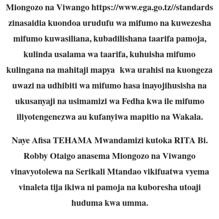
Miongozo na Viwango
https://www.ega.go.tz//standards
zinasaidia kuondoa urudufu wa mifumo na kuwezesha
mifumo kuwasiliana, kubadilishana taarifa pamoja,
kulinda usalama wa taarifa, kuhuisha mifumo
kulingana na mahitaji mapya kwa urahisi na kuongeza
uwazi na udhibiti wa mifumo hasa inayojihusisha na
ukusanyaji na usimamizi wa Fedha kwa ile mifumo
iliyotengenezwa au kufanyiwa mapitio na Wakala.
Naye Afisa TEHAMA Mwandamizi kutoka RITA Bi.
Robby Otaigo anasema Miongozo na Viwango
vinavyotolewa na Serikali Mtandao vikifuatwa vyema
vinaleta tija ikiwa ni pamoja na kuboresha utoaji
huduma kwa umma.