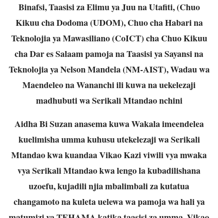
Binafsi, Taasisi za Elimu ya Juu na Utafiti, (Chuo
Kikuu cha Dodoma (UDOM), Chuo cha Habari na
Teknolojia ya Mawasiliano (CoICT) cha Chuo Kikuu
cha Dar es Salaam pamoja na Taasisi ya Sayansi na
Teknolojia ya Nelson Mandela (NM-AIST), Wadau wa
Maendeleo na Wananchi ili kuwa na uekelezaji
madhubuti wa Serikali Mtandao nchini
Aidha Bi Suzan anasema kuwa Wakala imeendelea
kuelimisha umma kuhusu utekelezaji wa Serikali
Mtandao kwa kuandaa Vikao Kazi viwili vya mwaka
vya Serikali Mtandao kwa lengo la kubadilishana
uzoefu, kujadili njia mbalimbali za kutatua
changamoto na kuleta uelewa wa pamoja wa hali ya
matumizi ya TEHAMA katika taasisi za umma. Vikao