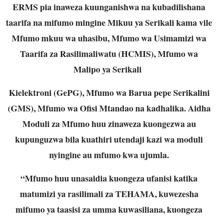
ERMS pia inaweza kuunganishwa na kubadilishana
taarifa na mifumo mingine Mikuu ya Serikali kama vile
Mfumo mkuu wa uhasibu, Mfumo wa Usimamizi wa
Taarifa za Rasilimaliwatu (HCMIS), Mfumo wa
Malipo ya Serikali
Kielektroni (GePG), Mfumo wa Barua pepe Serikalini
(GMS), Mfumo wa Ofisi Mtandao na kadhalika. Aidha
Moduli za Mfumo huu zinaweza kuongezwa au
kupunguzwa bila kuathiri utendaji kazi wa moduli
nyingine au mfumo kwa ujumla.
“Mfumo huu unasaidia kuongeza ufanisi katika
matumizi ya rasilimali za TEHAMA, kuwezesha
mifumo ya taasisi za umma kuwasiliana, kuongeza