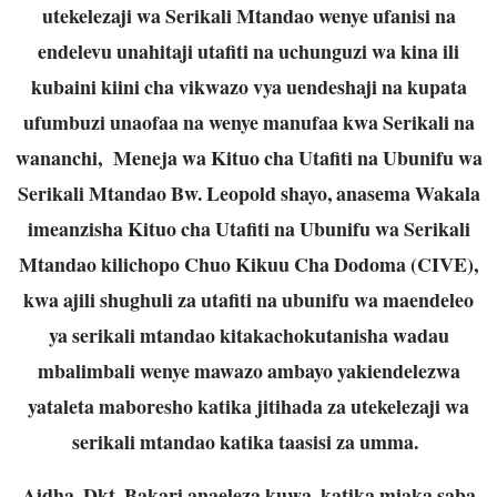
utekelezaji wa Serikali Mtandao wenye ufanisi na
endelevu unahitaji utafiti na uchunguzi wa kina ili
kubaini kiini cha vikwazo vya uendeshaji na kupata
ufumbuzi unaofaa na wenye manufaa kwa Serikali na
wananchi, Meneja wa Kituo cha Utafiti na Ubunifu wa
Serikali Mtandao Bw. Leopold shayo, anasema Wakala
imeanzisha Kituo cha Utafiti na Ubunifu wa Serikali
Mtandao kilichopo Chuo Kikuu Cha Dodoma (CIVE),
kwa ajili shughuli za utafiti na ubunifu wa maendeleo
ya serikali mtandao kitakachokutanisha wadau
mbalimbali wenye mawazo ambayo yakiendelezwa
yataleta maboresho katika jitihada za utekelezaji wa
serikali mtandao katika taasisi za umma.
Aidha, Dkt. Bakari anaeleza kuwa, katika miaka saba