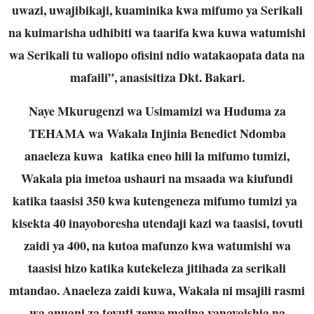
uwazi, uwajibikaji, kuaminika kwa mifumo ya Serikali
na kuimarisha udhibiti wa taarifa kwa kuwa watumishi
wa Serikali tu waliopo ofisini ndio watakaopata data na
mafaili”, anasisitiza Dkt. Bakari.
Naye Mkurugenzi wa Usimamizi wa Huduma za
TEHAMA wa Wakala Injinia Benedict Ndomba
anaeleza kuwa katika eneo hili la mifumo tumizi,
Wakala pia imetoa ushauri na msaada wa kiufundi
katika taasisi 350 kwa kutengeneza mifumo tumizi ya
kisekta 40 inayoboresha utendaji kazi wa taasisi, tovuti
zaidi ya 400, na kutoa mafunzo kwa watumishi wa
taasisi hizo katika kutekeleza jitihada za serikali
mtandao. Anaeleza zaidi kuwa, Wakala ni msajili rasmi
wa anuani za tovuti zenye majina yanayoishia na