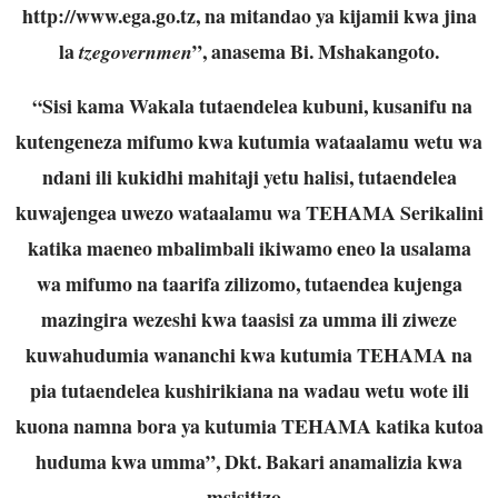
http://www.ega.go.tz
, na mitandao ya kijamii kwa jina
la
”, anasema Bi. Mshakangoto.
tzegovernmen
“Sisi kama Wakala tutaendelea kubuni, kusanifu na
kutengeneza mifumo kwa kutumia wataalamu wetu wa
ndani ili kukidhi mahitaji yetu halisi, tutaendelea
kuwajengea uwezo wataalamu wa TEHAMA Serikalini
katika maeneo mbalimbali ikiwamo eneo la usalama
wa mifumo na taarifa zilizomo, tutaendea kujenga
mazingira wezeshi kwa taasisi za umma ili ziweze
kuwahudumia wananchi kwa kutumia TEHAMA na
pia tutaendelea kushirikiana na wadau wetu wote ili
kuona namna bora ya kutumia TEHAMA katika kutoa
huduma kwa umma”, Dkt. Bakari anamalizia kwa
msisitizo.