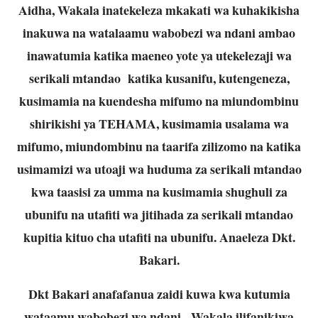
Aidha, Wakala inatekeleza mkakati wa kuhakikisha
inakuwa na watalaamu wabobezi wa ndani ambao
inawatumia katika maeneo yote ya utekelezaji wa
serikali mtandao katika kusanifu, kutengeneza,
kusimamia na kuendesha mifumo na miundombinu
shirikishi ya TEHAMA, kusimamia usalama wa
mifumo, miundombinu na taarifa zilizomo na katika
usimamizi wa utoaji wa huduma za serikali mtandao
kwa taasisi za umma na kusimamia shughuli za
ubunifu na utafiti wa jitihada za serikali mtandao
kupitia kituo cha utafiti na ubunifu. Anaeleza Dkt.
Bakari.
Dkt Bakari anafafanua zaidi kuwa kwa kutumia
wataamu wabobezi wa ndani, Wakala ilifanikiwa