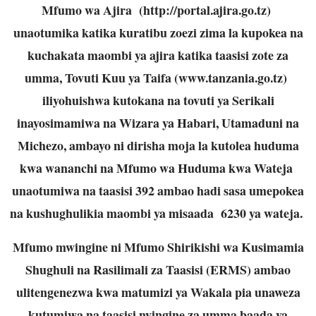
Mfumo wa Ajira (
http://portal.ajira.go.tz
)
unaotumika katika kuratibu zoezi zima la kupokea na
kuchakata maombi ya ajira katika taasisi zote za
umma, Tovuti Kuu ya Taifa (
www.tanzania.go.tz
)
iliyohuishwa kutokana na tovuti ya Serikali
inayosimamiwa na Wizara ya Habari, Utamaduni na
Michezo, ambayo ni dirisha moja la kutolea huduma
kwa wananchi na Mfumo wa Huduma kwa Wateja
unaotumiwa na taasisi 392 ambao hadi sasa umepokea
na kushughulikia maombi ya misaada 6230 ya wateja.
Mfumo mwingine ni Mfumo Shirikishi wa Kusimamia
Shughuli na Rasilimali za Taasisi (ERMS) ambao
ulitengenezwa kwa matumizi ya Wakala pia unaweza
kutumiwa na taasisi nyingine za umma baada ya