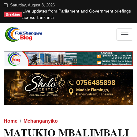
Saturday, August 8, 2026
Live updates from Parliament and Government briefings
Breaking
across Tanzania
Home
Mchanganyiko
MATUKIO MBALIMBALI