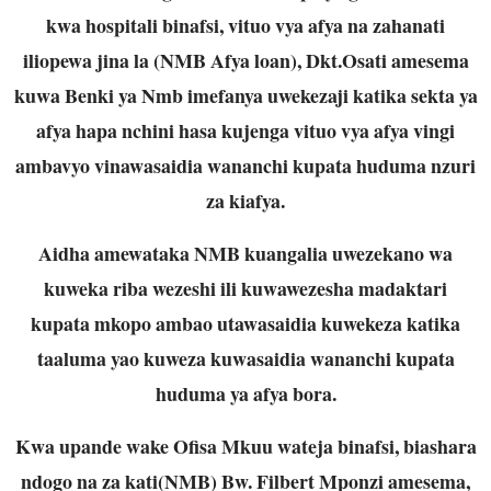
kwa hospitali binafsi, vituo vya afya na zahanati
iliopewa jina la (NMB Afya loan), Dkt.Osati amesema
kuwa Benki ya Nmb imefanya uwekezaji katika sekta ya
afya hapa nchini hasa kujenga vituo vya afya vingi
ambavyo vinawasaidia wananchi kupata huduma nzuri
za kiafya.
Aidha amewataka NMB kuangalia uwezekano wa
kuweka riba wezeshi ili kuwawezesha madaktari
kupata mkopo ambao utawasaidia kuwekeza katika
taaluma yao kuweza kuwasaidia wananchi kupata
huduma ya afya bora.
Kwa upande wake Ofisa Mkuu wateja binafsi, biashara
ndogo na za kati(NMB) Bw. Filbert Mponzi amesema,