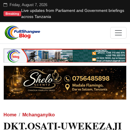
Friday, August 7, 2026
Live updates from Parliament and Government briefings
Breaking
across Tanzania
Home
Mchanganyiko
DKT.OSATI-UWEKEZAJI