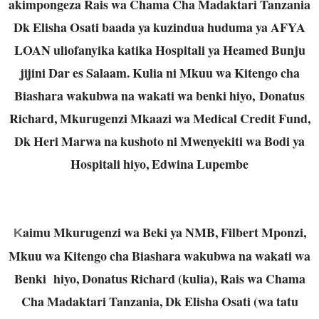
akimpongeza Rais wa Chama Cha Madaktari Tanzania
Dk Elisha Osati baada ya kuzindua huduma ya AFYA
LOAN uliofanyika katika Hospitali ya Heamed Bunju
jijini Dar es Salaam. Kulia ni Mkuu wa Kitengo cha
Biashara wakubwa na wakati wa benki hiyo, Donatus
Richard, Mkurugenzi Mkaazi wa Medical Credit Fund,
Dk Heri Marwa na kushoto ni Mwenyekiti wa Bodi ya
Hospitali hiyo, Edwina Lupembe
aimu Mkurugenzi wa Beki ya NMB, Filbert Mponzi,
K
Mkuu wa Kitengo cha Biashara wakubwa na wakati wa
Benki hiyo, Donatus Richard (kulia), Rais wa Chama
Cha Madaktari Tanzania, Dk Elisha Osati (wa tatu