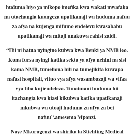
huduma hiyo ya mikopo imefika kwa wakati mwafaka
na utachangia kuongeza upatikanaji wa huduma nafuu
za afya na kujenga mifumo endelevu kwasababu
upatikanaji wa mitaji unakuwa rahisi zaidi.
“Hii ni hatua nyingine kubwa kwa Benki ya NMB leo.
Kuna fursa nyingi katika sekta ya afya nchini na sisi
kama NMB, tumeliona hili na tumejikita kuwapa
nafasi hospitali, vituo vya afya wasambazaji wa vifaa
vya tiba kujiendeleza. Tunaimani huduma hii
itachangia kwa kiasi kikubwa katika upatikanaji
mkubwa wa utoaji huduma za afya za bei
nafuu”.amesema Mponzi.
Naye Mkurugenzi wa shirika la Stichting Medical