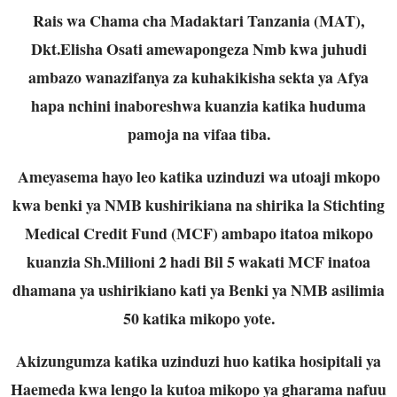
Rais wa Chama cha Madaktari Tanzania (MAT),
Dkt.Elisha Osati amewapongeza Nmb kwa juhudi
ambazo wanazifanya za kuhakikisha sekta ya Afya
hapa nchini inaboreshwa kuanzia katika huduma
pamoja na vifaa tiba.
Ameyasema hayo leo katika uzinduzi wa utoaji mkopo
kwa benki ya NMB kushirikiana na shirika la Stichting
Medical Credit Fund (MCF) ambapo itatoa mikopo
kuanzia Sh.Milioni 2 hadi Bil 5 wakati MCF inatoa
dhamana ya ushirikiano kati ya Benki ya NMB asilimia
50 katika mikopo yote.
Akizungumza katika uzinduzi huo katika hosipitali ya
Haemeda kwa lengo la kutoa mikopo ya gharama nafuu