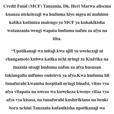
Credit Fund (MCF) Tanzania, Dk. Heri Marwa alisema
kuanza utekelezaji wa huduma hiyo mpya ni muhimu
katika kutimiza malengo ya MCF ya kuhakikisha
watanzania wengi wapata huduma nafuu za afya na
tiba.
“Upatikanaji wa mitaji kwa ajili ya uwekezaji ni
changamoto kubwa katika nchi nyingi za Kiafrika na
inazuia utoaji huduma nafuu za afya hususan
tukiangalia mifumo endelevu ya afya.Kwa huduma hii
tunafurahi kwamba hospitali nyingi binafsi, vituo vya
afya vitapata na uwezo wa kuwekeza kwenye vifaa vya
afya vya kisasa, na tunafurahi kushirikiana na benki
bora nchini Tanzania kufanikisha upatikanaji wa