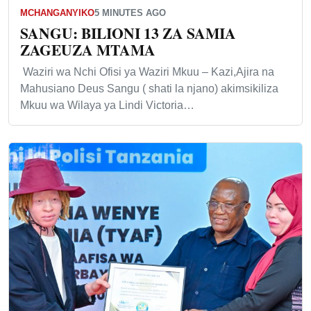
MCHANGANYIKO
5 MINUTES AGO
SANGU: BILIONI 13 ZA SAMIA
ZAGEUZA MTAMA
Waziri wa Nchi Ofisi ya Waziri Mkuu – Kazi,Ajira na
Mahusiano Deus Sangu ( shati la njano) akimsikiliza
Mkuu wa Wilaya ya Lindi Victoria…