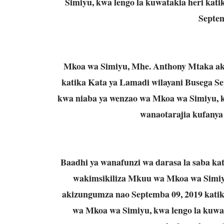
Simiyu, kwa lengo la kuwatakia heri kat
Septem
Mkoa wa Simiyu, Mhe. Anthony Mtaka ak
katika Kata ya Lamadi wilayani Busega S
kwa niaba ya wenzao wa Mkoa wa Simiyu, k
wanaotarajia kufanya
Baadhi ya wanafunzi wa darasa la saba ka
wakimsikiliza Mkuu wa Mkoa wa Simiy
akizungumza nao Septemba 09, 2019 kati
wa Mkoa wa Simiyu, kwa lengo la kuwat