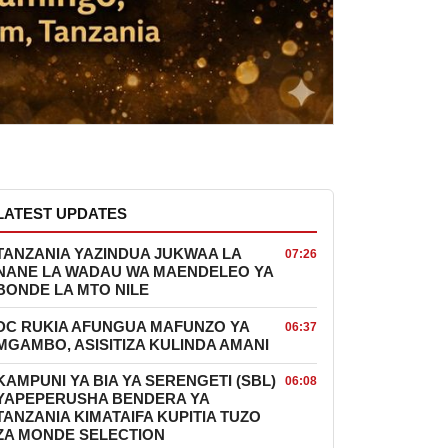
LATEST UPDATES
TANZANIA YAZINDUA JUKWAA LA
07:26
NANE LA WADAU WA MAENDELEO YA
BONDE LA MTO NILE
DC RUKIA AFUNGUA MAFUNZO YA
06:37
MGAMBO, ASISITIZA KULINDA AMANI
KAMPUNI YA BIA YA SERENGETI (SBL)
06:08
YAPEPERUSHA BENDERA YA
TANZANIA KIMATAIFA KUPITIA TUZO
ZA MONDE SELECTION