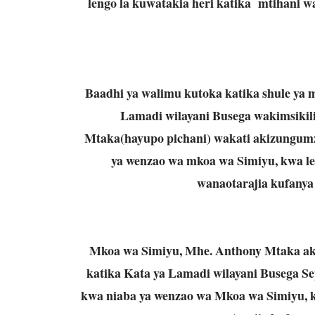
lengo la kuwatakia heri katika mtihani w
Baadhi ya walimu kutoka katika shule ya 
Lamadi wilayani Busega wakimsiki
Mtaka(hayupo pichani) wakati akizungumz
ya wenzao wa mkoa wa Simiyu, kwa le
wanaotarajia kufanya
Mkoa wa Simiyu, Mhe. Anthony Mtaka ak
katika Kata ya Lamadi wilayani Busega S
kwa niaba ya wenzao wa Mkoa wa Simiyu, k