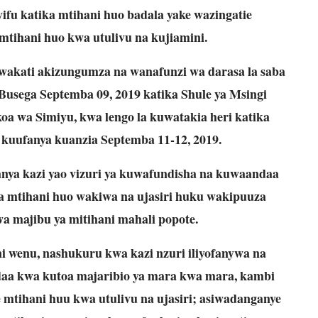
fu katika mtihani huo badala yake wazingatie
mtihani huo kwa utulivu na kujiamini.
wakati akizungumza na wanafunzi wa darasa la saba
Busega Septemba 09, 2019 katika Shule ya Msingi
a wa Simiyu, kwa lengo la kuwatakia heri katika
 kuufanya kuanzia Septemba 11-12, 2019.
a kazi yao vizuri ya kuwafundisha na kuwaandaa
a mtihani huo wakiwa na ujasiri huku wakipuuza
wa majibu ya mitihani mahali popote.
ni wenu, nashukuru kwa kazi nzuri iliyofanywa na
aa kwa kutoa majaribio ya mara kwa mara, kambi
mtihani huu kwa utulivu na ujasiri; asiwadanganye