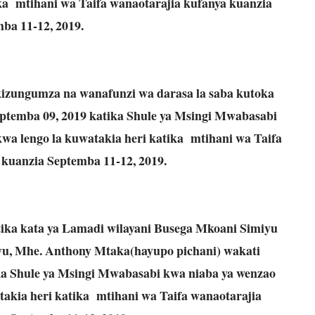
ika mtihani wa Taifa wanaotarajia kufanya kuanzia
ba 11-12, 2019.
izungumza na wanafunzi wa darasa la saba kutoka
eptemba 09, 2019 katika Shule ya Msingi Mwabasabi
wa lengo la kuwatakia heri katika mtihani wa Taifa
 kuanzia Septemba 11-12, 2019.
tika kata ya Lamadi wilayani Busega Mkoani Simiyu
u, Mhe. Anthony Mtaka(hayupo pichani) wakati
ka Shule ya Msingi Mwabasabi kwa niaba ya wenzao
akia heri katika mtihani wa Taifa wanaotarajia