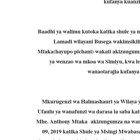
kufanya kuanzi
Baadhi ya walimu kutoka katika shule ya 
Lamadi wilayani Busega wakimsiki
Mtaka(hayupo pichani) wakati akizungumz
ya wenzao wa mkoa wa Simiyu, kwa le
wanaotarajia kufanya
Mkurugenzi wa Halmashauri ya Wilaya ya
Ufaulu ya wanafunzi wa darasa la saba k
Mhe. Anthony Mtaka akizungumza na wana
09, 2019 katika Shule ya Msingi Mwaba