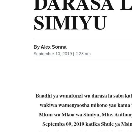
DARASA L
SIMIYU
By
Alex Sonna
September 10, 2019 | 2:28 am
Baadhi ya wanafunzi wa darasa la saba ka
wakiwa wamenyoosha mikono yao kama ish
Mkuu wa Mkoa wa Simiyu, Mhe. Anthony
Septemba 09, 2019 katika Shule ya Ms