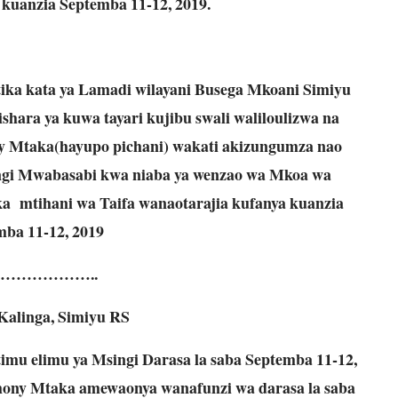
 kuanzia Septemba 11-12, 2019.
tika kata ya Lamadi wilayani Busega Mkoani Simiyu
ara ya kuwa tayari kujibu swali waliloulizwa na
 Mtaka(hayupo pichani) wakati akizungumza nao
ingi Mwabasabi kwa niaba ya wenzao wa Mkoa wa
ika mtihani wa Taifa wanaotarajia kufanya kuanzia
mba 11-12, 2019
………………..
 Kalinga, Simiyu RS
imu elimu ya Msingi Darasa la saba Septemba 11-12,
ony Mtaka amewaonya wanafunzi wa darasa la saba