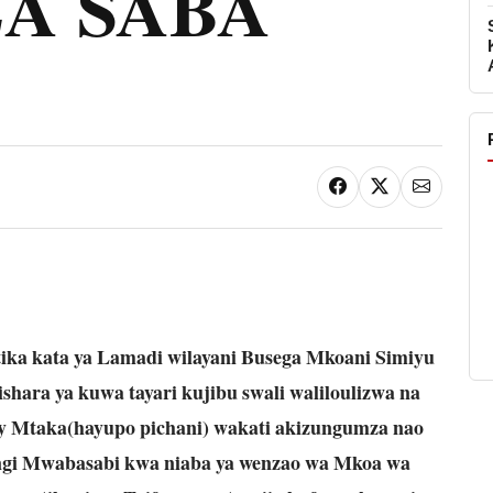
A SABA
tika kata ya Lamadi wilayani Busega Mkoani Simiyu
ara ya kuwa tayari kujibu swali waliloulizwa na
 Mtaka(hayupo pichani) wakati akizungumza nao
ingi Mwabasabi kwa niaba ya wenzao wa Mkoa wa