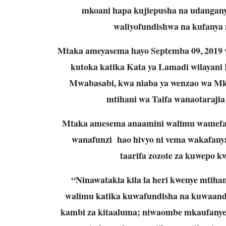
mkoani hapa kujiepusha na udanganyi
waliyofundishwa na kufanya 
Mtaka ameyasema hayo Septemba 09, 2019 
kutoka katika Kata ya Lamadi wilayani 
Mwabasabi, kwa niaba ya wenzao wa Mko
mtihani wa Taifa wanaotarajia
Mtaka amesema anaamini walimu wamefany
wanafunzi hao hivyo ni vema wakafany
taarifa zozote za kuwepo k
“Ninawatakia kila la heri kwenye mtiha
walimu katika kuwafundisha na kuwaand
kambi za kitaaluma; niwaombe mkaufanye 