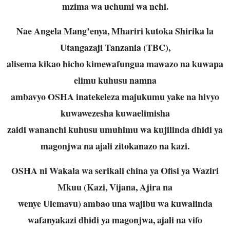
mzima wa uchumi wa nchi.
Nae Angela Mang’enya, Mhariri kutoka Shirika la
Utangazaji Tanzania (TBC),
alisema kikao hicho kimewafungua mawazo na kuwapa
elimu kuhusu namna
ambavyo OSHA inatekeleza majukumu yake na hivyo
kuwawezesha kuwaelimisha
zaidi wananchi kuhusu umuhimu wa kujilinda dhidi ya
magonjwa na ajali zitokanazo
na kazi.
OSHA ni Wakala wa serikali china ya Ofisi ya Waziri
Mkuu (Kazi, Vijana, Ajira na
wenye Ulemavu) ambao una wajibu wa kuwalinda
wafanyakazi dhidi ya magonjwa,
ajali na vifo