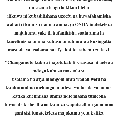
amesema lengo la kikao hicho
ilikuwa ni kubadilishana uzoefu na kuwafahamisha
wahariri kuhusu namna ambavyo
OSHA inatekeleza
majukumu yake ili kufanikisha suala zima la
kuuelimisha umma
kuhusu umuhimu wa kuzingatia
masuala ya usalama na afya katika sehemu za kazi.
“Changamoto kubwa inayotukabili kwasasa ni uelewa
mdogo kuhusu masuala ya
usalama na afya miongoni mwa wadau wetu na
kwakutambua mchango mkubwa wa
tasnia ya habari
katika kuelimisha umma ndio maana tumeona
tuwashirikishe ili wao
kwanza wapate elimu ya namna
gani sisi tunatekeleza majukumu yetu katika