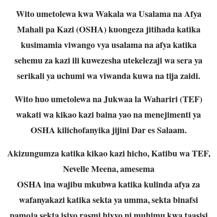
Wito umetolewa kwa Wakala wa Usalama na Afya
Mahali pa Kazi (OSHA) kuongeza
jitihada katika
kusimamia viwango vya usalama na afya katika
sehemu za kazi ili
kuwezesha utekelezaji wa sera ya
serikali ya uchumi wa viwanda kuwa na tija zaidi.
Wito huo umetolewa na Jukwaa la Wahariri (TEF)
wakati wa kikao kazi baina yao na
menejimenti ya
OSHA kilichofanyika jijini Dar es Salaam.
Akizungumza katika kikao kazi hicho, Katibu wa TEF,
Nevelle Meena, amesema
OSHA ina wajibu mkubwa katika kulinda afya za
wafanyakazi katika sekta ya umma,
sekta binafsi
pamoja sekta isiyo rasmi hivyo ni muhimu kwa taasisi