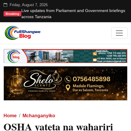
Friday, August 7, 2026
Live updates from Parliament and Government briefings
Breaking
across Tanzania
Home
Mchanganyiko
OSHA yateta na wahariri