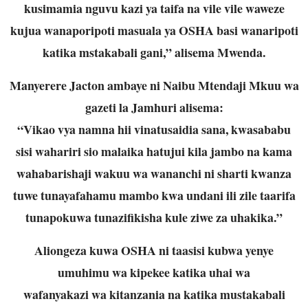
kusimamia nguvu kazi ya taifa na vile vile waweze
kujua wanaporipoti masuala ya
OSHA basi wanaripoti
katika mstakabali gani,” alisema Mwenda.
Manyerere Jacton ambaye ni Naibu Mtendaji Mkuu wa
gazeti la Jamhuri alisema:
“Vikao vya namna hii vinatusaidia sana, kwasababu
sisi wahariri sio malaika hatujui
kila jambo na kama
wahabarishaji wakuu wa wananchi ni sharti kwanza
tuwe
tunayafahamu mambo kwa undani ili zile taarifa
tunapokuwa tunazifikisha kule ziwe
za uhakika.”
Aliongeza kuwa OSHA ni taasisi kubwa yenye
umuhimu wa kipekee katika uhai wa
wafanyakazi wa kitanzania na katika mustakabali