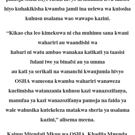
hiyo kuhakikisha
kwamba jamii ina uelewa wa kutosha
kuhusu usalama wao wawapo kazini.
“Kikao cha leo kimekuwa ni cha muhimu sana kwani
wahariri au waandishi wa
habari ni watu ambao wanakaa katikati ya taasisi
fulani iwe ya binafsi au ya umma
au kati ya serikali na wananchi kwaujumla hivyo
OSHA wameona kwamba wahariri
wanaweza
kuelimisha watanzania kuhusu kazi wanazozifanya,
manufaa ya kazi
wanazozifanya pamoja na faida ya
wale wahusika kutekeleza matakwa sheria ya
usalama
kazini,” alisema meena.
Kaimu Mtendaji Mkuu wa OSHA, Khadija Mwenda,