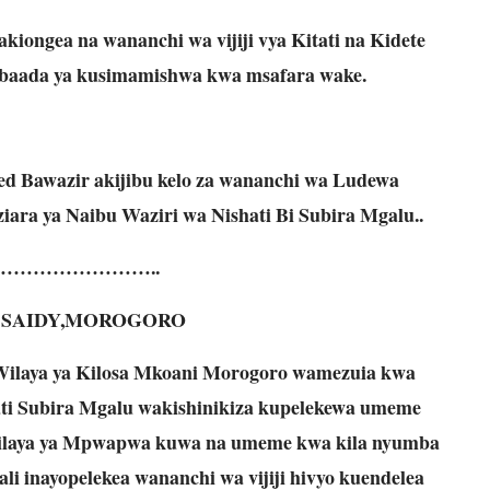
kiongea na wananchi wa vijiji vya Kitati na Kidete
 baada ya kusimamishwa kwa msafara wake.
 Bawazir akijibu kelo za wananchi wa Ludewa
iara ya Naibu Waziri wa Nishati Bi Subira Mgalu..
……………………..
 SAIDY,MOROGORO
e Wilaya ya Kilosa Mkoani Morogoro wamezuia kwa
ti Subira Mgalu wakishinikiza kupelekewa umeme
vya Wilaya ya Mpwapwa kuwa na umeme kwa kila nyumba
li inayopelekea wananchi wa vijiji hivyo kuendelea