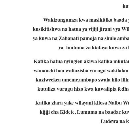
ku
Wakizungumza kwa masikitiko baada y
kusikitishwa na hatua ya vijiji jirani vy
ya kuwa na Zahanati pamoja na shule amba
ya huduma za kiafaya kuwa za
Katika hatua nyingien akiwa katika mkut
wananchi hao waliazisha vurugu wakilala
kuziweekea umeme,ambapo swala hilo lil
kutuliza vurugu hizo kwa kuwalipia fedha
Katika ziara yake wilayani kilosa Naibu 
kijiji cha Kidete, Lumuma na baadae k
Ludewa na k