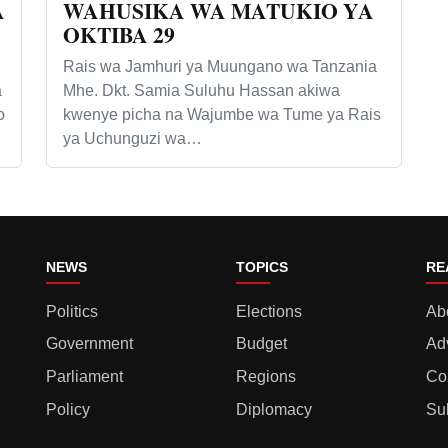
A
WAHUSIKA WA MATUKIO YA
OKTIBA 29
Rais wa Jamhuri ya Muungano wa Tanzania
a
Mhe. Dkt. Samia Suluhu Hassan akiwa
o
kwenye picha na Wajumbe wa Tume ya Rais
ya Uchunguzi wa…
NEWS
TOPICS
RE
Politics
Elections
Ab
Government
Budget
Ad
Parliament
Regions
Co
Policy
Diplomacy
Su