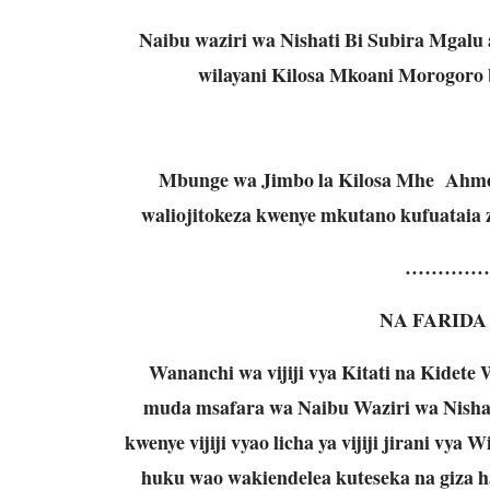
Naibu waziri wa Nishati Bi Subira Mgalu a
wilayani Kilosa Mkoani Morogoro
Mbunge wa Jimbo la Kilosa Mhe Ahmed
waliojitokeza kwenye mkutano kufuataia z
…………
NA FARIDA
Wananchi wa vijiji vya Kitati na Kidet
muda msafara wa Naibu Waziri wa Nisha
kwenye vijiji vyao licha ya vijiji jirani 
huku wao wakiendelea kuteseka na giza ha