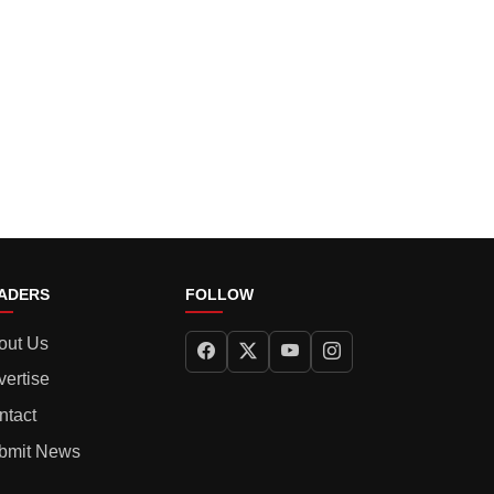
ADERS
FOLLOW
out Us
vertise
ntact
bmit News