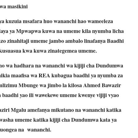
wa masikini
a kuzuia msafara huo wananchi hao wameeleza
a Wilaya ya Mpwapwa kuwa na umeme kila nyumba licha
zo zinahitaji umeme jambo ambalo linafanya Baadhi
 kusuasua kwa kuwa zinategemea umeme.
ano wa hadhara na wananchi wa kijiji cha Dundumwa
mikia maafisa wa REA kubagua baadhi ya nyumba za
imlizimu Mbunge wa jimbo la kilosa Ahmed Bawazir
 baadhi yao ili wawekewe umeme kwenye vijiji vyao
Waziri Mgalu amefanya mikutano na wananchi katika
uwasha umeme katika kijiji cha Dundumwa kata ya
uongea na wananchi.