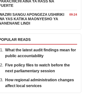
PARACHICHI AINA YA HASS NA
FUERTE
WAZIRI SANGU APONGEZA USHIRIKI
09:24
WA YAS KATIKA MAONYESHO YA
NANENANE LINDI
POPULAR READS
What the latest audit findings mean for
public accountability
Five policy files to watch before the
next parliamentary session
How regional administration changes
affect local services