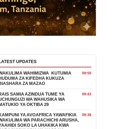
LATEST UPDATES
WAKULIMA WAHIMIZWA KUTUMIA
09:50
HUDUMA ZA KIFEDHA KUKUZA
BIASHARA ZA MAZAO
RAIS SAMIA AZINDUA TUME YA
09:43
UCHUNGUZI WA WAHUSIKA WA
MATUKIO YA OKTIBA 29
KAMPUNI YA AVOAFRICA YAWAFIKIA
09:38
WAKULIMA WA PARACHICHI ARUSHA,
YAAHIDI SOKO LA UHAKIKA KWA