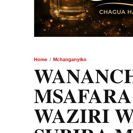
Home
Mchanganyiko
WANANCH
MSAFARA
WAZIRI W