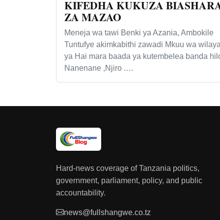
KIFEDHA KUKUZA BIASHAR
ZA MAZAO
Meneja wa tawi Benki ya Azania, Ambokile
Tuntufye akimkabithi zawadi Mkuu wa wilay
ya Hai mara baada ya kutembelea banda hil
Nanenane ,Njiro .…
Hard-news coverage of Tanzania politics,
government, parliament, policy, and public
accountability.
news@fullshangwe.co.tz