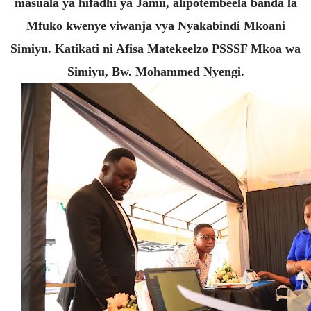
masuala ya hifadhi ya Jamii, alipotembeela banda la
Mfuko kwenye viwanja vya Nyakabindi Mkoani
Simiyu. Katikati ni Afisa Matekeelzo PSSSF Mkoa wa
Simiyu, Bw. Mohammed Nyengi.