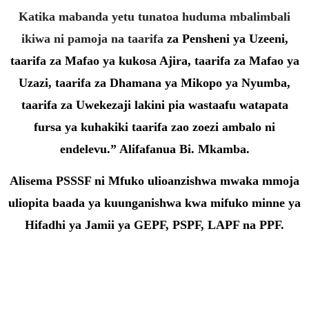
Katika mabanda yetu tunatoa huduma mbalimbali
ikiwa ni pamoja na taarifa
za Pensheni ya Uzeeni,
taarifa za Mafao ya kukosa Ajira, taarifa za Mafao ya
Uzazi, taarifa za Dhamana ya Mikopo ya Nyumba,
taarifa za Uwekezaji lakini pia wastaafu watapata
fursa ya kuhakiki taarifa zao zoezi ambalo ni
endelevu.” Alifafanua Bi. Mkamba.
Alisema PSSSF ni Mfuko ulioanzishwa mwaka mmoja
uliopita baada ya
kuunganishwa kwa mifuko minne ya
Hifadhi ya Jamii ya GEPF, PSPF, LAPF na PPF.