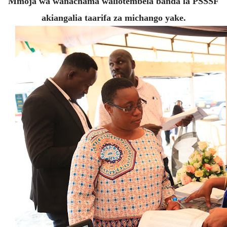
Mmoja wa wanachama waliotembela banda la PSSSF
akiangalia taarifa za michango yake.