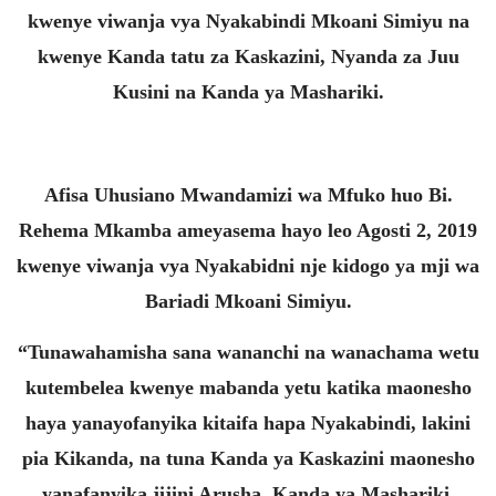
kwenye viwanja vya Nyakabindi Mkoani Simiyu na
kwenye Kanda tatu za Kaskazini, Nyanda za Juu
Kusini na Kanda ya Mashariki.
Afisa Uhusiano Mwandamizi wa Mfuko huo Bi.
Rehema Mkamba ameyasema hayo leo Agosti 2, 2019
kwenye viwanja vya Nyakabidni nje kidogo ya mji wa
Bariadi Mkoani Simiyu.
“Tunawahamisha sana wananchi na wanachama wetu
kutembelea kwenye mabanda yetu katika maonesho
haya yanayofanyika kitaifa hapa Nyakabindi, lakini
pia Kikanda, na tuna Kanda ya Kaskazini maonesho
yanafanyika jijini Arusha, Kanda ya Mashariki,