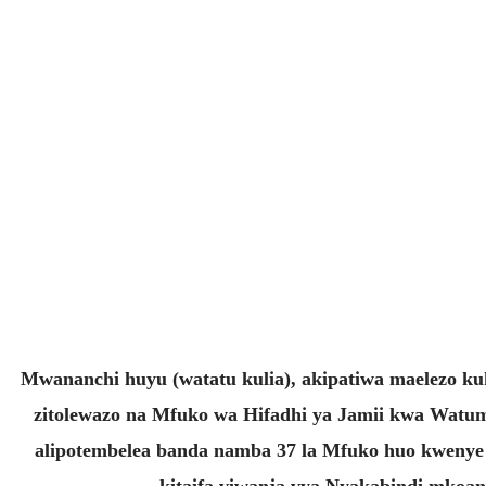
Mwananchi huyu (watatu kulia), akipatiwa maelezo k
zitolewazo na Mfuko wa Hifadhi ya Jamii kwa Wat
alipotembelea banda namba 37 la Mfuko huo kweny
kitaifa viwanja vya Nyakabindi mkoan