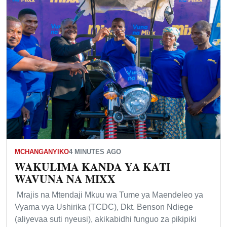
MCHANGANYIKO
4 MINUTES AGO
WAKULIMA KANDA YA KATI
WAVUNA NA MIXX
Mrajis na Mtendaji Mkuu wa Tume ya Maendeleo ya
Vyama vya Ushirika (TCDC), Dkt. Benson Ndiege
(aliyevaa suti nyeusi), akikabidhi funguo za pikipiki