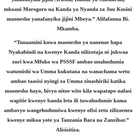
mkoani Morogoro na Kanda ya Nyanda za Juu Kusini
maonesho yanafanyika jijini Mbeya.” Alifafanua Bi.
Mkamba.
“Tunaamini kuwa maonesho ya nanenae hapa
Nyakabindi na kwenye Kanda nilizotaja ni jukwaa
zuri kwa Mfuko wa PSSSF ambao unahudumia
watumishi wa Umma kukutana na wanachama wetu
ambao taasisi nyingi za Umma zinashiriki katika
maonesho hayo, hivyo nitoe wito kila wapatapo nafasi
wapitie kwenye banda letu ili tuwahudumie kama
ambavyo wangehudumiwa kwenye ofisi zetu zilizoenea
kwenye mikoa yote ya Tanzania Bara na Zanzibar.”
Alisisitiza.