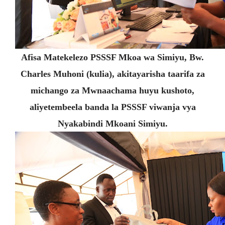
Afisa Matekelezo PSSSF Mkoa wa Simiyu, Bw.
Charles Muhoni (kulia), akitayarisha taarifa za
michango za Mwnaachama huyu kushoto,
aliyetembeela banda la PSSSF viwanja vya
Nyakabindi Mkoani Simiyu.