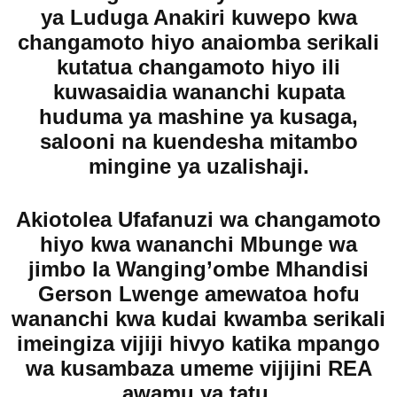
ya Luduga Anakiri kuwepo kwa
changamoto hiyo anaiomba serikali
kutatua changamoto hiyo ili
kuwasaidia wananchi kupata
huduma ya mashine ya kusaga,
salooni na kuendesha mitambo
mingine ya uzalishaji.
Akiotolea Ufafanuzi wa changamoto
hiyo kwa wananchi Mbunge wa
jimbo la Wanging’ombe Mhandisi
Gerson Lwenge amewatoa hofu
wananchi kwa kudai kwamba serikali
imeingiza vijiji hivyo katika mpango
wa kusambaza umeme vijijini REA
awamu ya tatu.