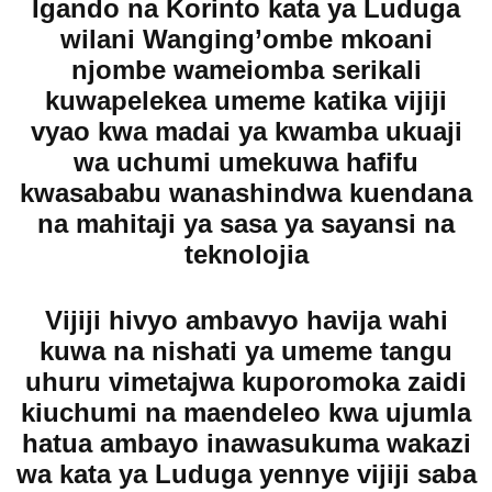
Igando na Korinto kata ya Luduga
wilani Wanging’ombe mkoani
njombe wameiomba serikali
kuwapelekea umeme katika vijiji
vyao kwa madai ya kwamba ukuaji
wa uchumi umekuwa hafifu
kwasababu wanashindwa kuendana
na mahitaji ya sasa ya sayansi na
teknolojia
Vijiji hivyo ambavyo havija wahi
kuwa na nishati ya umeme tangu
uhuru vimetajwa kuporomoka zaidi
kiuchumi na maendeleo kwa ujumla
hatua ambayo inawasukuma wakazi
wa kata ya Luduga yennye vijiji saba