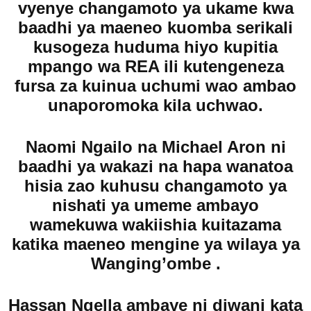
vyenye changamoto ya ukame kwa
baadhi ya maeneo kuomba serikali
kusogeza huduma hiyo kupitia
mpango wa REA ili kutengeneza
fursa za kuinua uchumi wao ambao
unaporomoka kila uchwao.
Naomi Ngailo na Michael Aron ni
baadhi ya wakazi na hapa wanatoa
hisia zao kuhusu changamoto ya
nishati ya umeme ambayo
wamekuwa wakiishia kuitazama
katika maeneo mengine ya wilaya ya
Wanging’ombe .
Hassan Ngella ambaye ni diwani kata