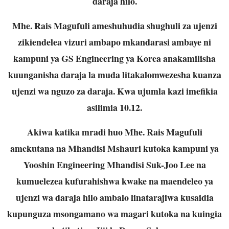
daraja hilo.
Mhe. Rais Magufuli ameshuhudia shughuli za ujenzi
zikiendelea vizuri ambapo mkandarasi ambaye ni
kampuni ya GS Engineering ya Korea anakamilisha
kuunganisha daraja la muda litakalomwezesha kuanza
ujenzi wa nguzo za daraja. Kwa ujumla kazi imefikia
asilimia 10.12.
Akiwa katika mradi huo Mhe. Rais Magufuli
amekutana na Mhandisi Mshauri kutoka kampuni ya
Yooshin Engineering Mhandisi Suk-Joo Lee na
kumuelezea kufurahishwa kwake na maendeleo ya
ujenzi wa daraja hilo ambalo linatarajiwa kusaidia
kupunguza msongamano wa magari kutoka na kuingia