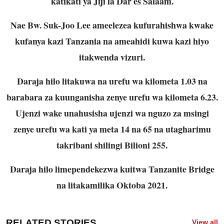
katikati ya Jiji la Dar es Salaam.
Nae Bw. Suk-Joo Lee ameelezea kufurahishwa kwake
kufanya kazi Tanzania na ameahidi kuwa kazi hiyo
itakwenda vizuri.
Daraja hilo litakuwa na urefu wa kilometa 1.03 na
barabara za kuunganisha zenye urefu wa kilometa 6.23.
Ujenzi wake unahusisha ujenzi wa nguzo za msingi
zenye urefu wa kati ya meta 14 na 65 na utagharimu
takribani shilingi Bilioni 255.
Daraja hilo limependekezwa kuitwa Tanzanite Bridge
na litakamilika Oktoba 2021.
RELATED STORIES
View all