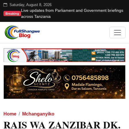
Saturday, August 8, 2026
Live updates from Parliament and Government briefings
Breaking
across Tanzania
Home
Mchanganyiko
RAIS WA ZANZIBAR DK.