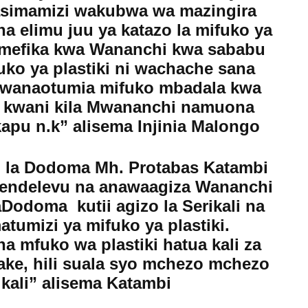
simamizi wakubwa wa mazingira
a elimu juu ya katazo la mifuko ya
a imefika kwa Wananchi kwa sababu
o ya plastiki ni wachache sana
 wanaotumia mifuko mbadala kwa
ka kwani kila Mwananchi namuona
apu n.k” alisema Injinia Malongo
i la Dodoma Mh. Protabas Katambi
 endelevu na anawaagiza Wananchi
aDodoma kutii agizo la Serikali na
tumizi ya mifuko ya plastiki.
 mfuko wa plastiki hatua kali za
yake, hili suala syo mchezo mchezo
rikali” alisema Katambi