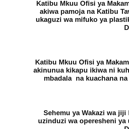
Katibu Mkuu Ofisi ya Makam
akiwa pamoja na Katibu T
ukaguzi wa mifuko ya plasti
D
Katibu Mkuu Ofisi ya Makam
akinunua kikapu ikiwa ni ku
mbadala na kuachana na m
Sehemu ya Wakazi wa jiji
uzinduzi wa operesheni ya u
D