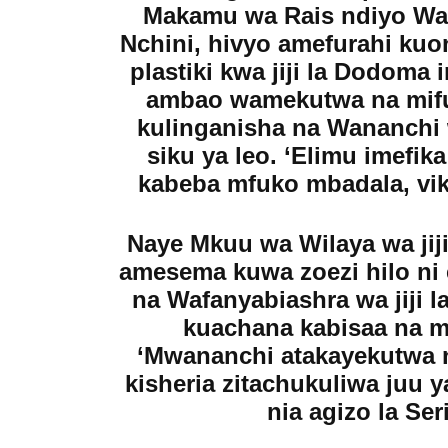
Makamu wa Rais ndiyo Wa
Nchini, hivyo amefurahi kuon
plastiki kwa jiji la Dodom
ambao wamekutwa na mifuk
kulinganisha na Wananchi
siku ya leo. ‘Elimu imefi
kabeba mfuko mbadala, vik
Naye Mkuu wa Wilaya wa jij
amesema kuwa zoezi hilo ni
na Wafanyabiashra wa jiji l
kuachana kabisaa na ma
‘Mwananchi atakayekutwa na
kisheria zitachukuliwa juu 
nia agizo la Se