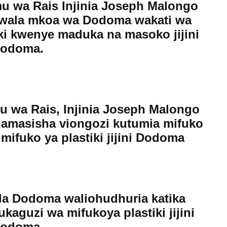
u wa Rais Injinia Joseph Malongo
awala mkoa wa Dodoma wakati wa
ki kwenye maduka na masoko jijini
odoma.
u wa Rais, Injinia Joseph Malongo
hamasisha viongozi kutumia mifuko
ifuko ya plastiki jijini Dodoma
 la Dodoma waliohudhuria katika
kaguzi wa mifukoya plastiki jijini
odoma.