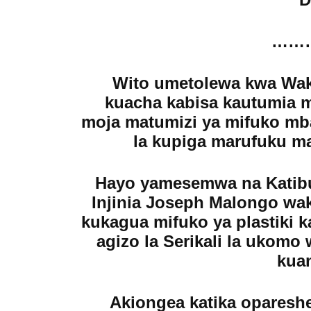
……
Wito umetolewa kwa Wak
kuacha kabisa kautumia mi
moja matumizi ya mifuko mbada
la kupiga marufuku mat
Hayo yamesemwa na Katibu
Injinia Joseph Malongo wak
kukagua mifuko ya plastiki ka
agizo la Serikali la ukomo 
kuan
Akiongea katika oparesh