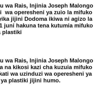
u wa Rais, Injinia Joseph Malongo
i wa operesheni ya zuio la mifuko
yika jijini Dodoma ikiwa ni agizo la
 1 juni hakuna tena kutumia mifuko
 plastiki
u wa Rais, Injinia Joseph Malongo
a na kikosi kazi cha kuzuia mifuko
akati wa uzinduzi wa operesheni ya
a plastiki jijini humo.