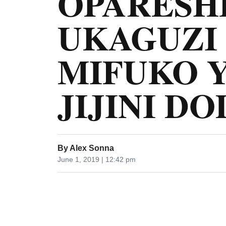
OPARESH
UKAGUZI
MIFUKO Y
JIJINI D
By
Alex Sonna
June 1, 2019 | 12:42 pm