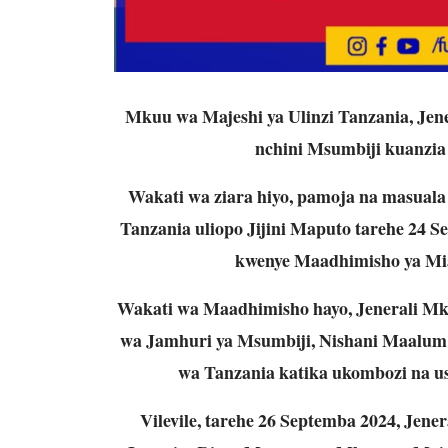
Mkuu wa Majeshi ya Ulinzi Tanzania, Jen
nchini Msumbiji kuanzia 
Wakati wa ziara hiyo, pamoja na masuala
Tanzania uliopo Jijini Maputo tarehe 24 Se
kwenye Maadhimisho ya Miak
Wakati wa Maadhimisho hayo, Jenerali Mku
wa Jamhuri ya Msumbiji, Nishani Maalu
wa Tanzania katika ukombozi na u
Vilevile, tarehe 26 Septemba 2024, Jen