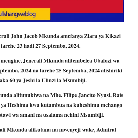
erali John Jacob Mkunda amefanya Ziara ya Kikazi
tarehe 23 hadi 27 Septemba, 2024.
 mengine, Jenerali Mkunda alitembelea Ubalozi wa
ptemba, 2024 na tarehe 25 Septemba, 2024 alishiriki
a 60 ya Jeshi la Ulinzi la Msumbiji.
nda alitunukiwa na Mhe. Filipe Jancito Nyusi, Rais
m ya Heshima kwa kutambua na kuheshimu mchango
stawi wa amani na usalama nchini Msumbiji.
erali Mkunda alikutana na mwenyeji wake, Admiral