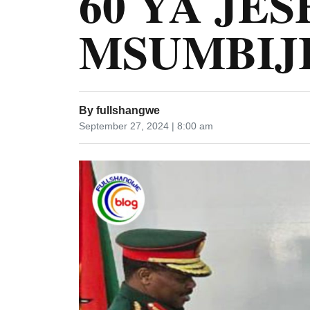
60 YA JES
MSUMBIJ
By
fullshangwe
September 27, 2024 | 8:00 am