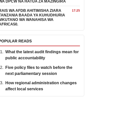
WA DPCW NA HATUA ZA MAZINGIRA
RAIS WA AFDB AHITIMISHA ZIARA
17:25
TANZANIA BAADA YA KUHUDHURIA
MKUTANO WA WANAHISA WA
AFRICA50.
POPULAR READS
What the latest audit findings mean for
public accountability
Five policy files to watch before the
next parliamentary session
How regional administration changes
affect local services