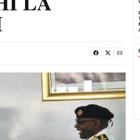
HI LA
I