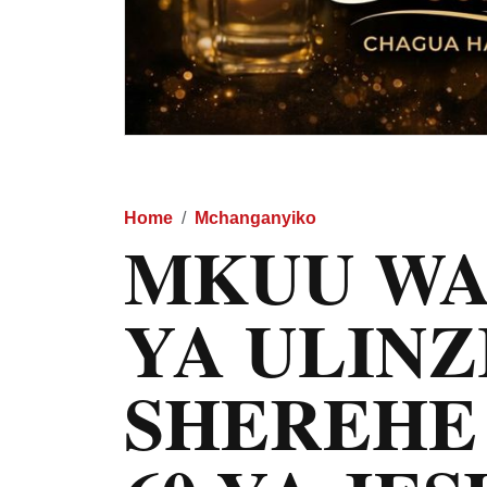
Home
Mchanganyiko
MKUU WA
YA ULINZ
SHEREHE