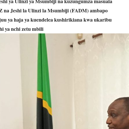
shi ya Ulinzi ya Msumbiji na kuzungumza masuala
Z na Jeshi la Ulinzi la Msumbiji (FADM) ambapo
 juu ya haja ya kuendelea kushirikiana kwa ukaribu
i ya nchi zetu mbili