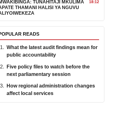
MWAKIBINGA: TUNAHITAJI MKULIMA
18:12
APATE THAMANI HALISI YA NGUVU
ALIYOIWEKEZA
POPULAR READS
What the latest audit findings mean for
public accountability
Five policy files to watch before the
next parliamentary session
How regional administration changes
affect local services