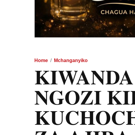
Home
Mchanganyiko
KIWANDA
NGOZI K
KUCHOCH