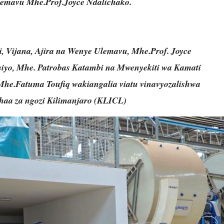
lemavu Mhe.Prof.Joyce Ndalichako.
i, Vijana, Ajira na Wenye Ulemavu, Mhe.Prof. Joyce
hiyo, Mhe. Patrobas Katambi na Mwenyekiti wa Kamati
Mhe.Fatuma Toufiq wakiangalia viatu vinavyozalishwa
haa za ngozi Kilimanjaro (KLICL)