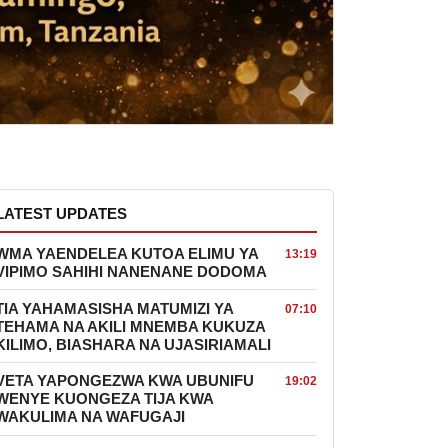
LATEST UPDATES
WMA YAENDELEA KUTOA ELIMU YA
13:19
VIPIMO SAHIHI NANENANE DODOMA
TIA YAHAMASISHA MATUMIZI YA
07:10
TEHAMA NA AKILI MNEMBA KUKUZA
KILIMO, BIASHARA NA UJASIRIAMALI
VETA YAPONGEZWA KWA UBUNIFU
19:02
WENYE KUONGEZA TIJA KWA
WAKULIMA NA WAFUGAJI