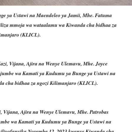
ge ya Ustawi na Maendeleo ya Jamii, Mhe. Fatuma
iliza mmoja wa wataalamu wa Kiwanda cha bidhaa za
limanjaro (KLICL).
Kazi, Vijana, Ajira na Wenye Ulemavu, Mhe. Joyce
wajumbe wa Kamati ya Kudumu ya Bunge ya Ustawi na
a cha bidhaa za ngozi Kilimanjaro (KLICL).
i, Vijana, Ajira na Wenye Ulemavu, Mhe. Patrobas
jumbe wa Kamati ya Kudumu ya Bunge ya Ustawi na
i iliyofanyika Novemba 12, 2023 kwenye Kiwanda cha