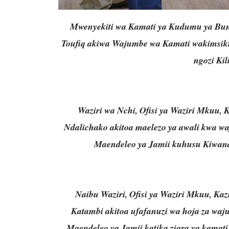
Mwenyekiti wa Kamati ya Kudumu ya Bun
Toufiq akiwa Wajumbe wa Kamati wakimsik
ngozi Ki
Waziri wa Nchi, Ofisi ya Waziri Mkuu, 
Ndalichako akitoa maelezo ya awali kwa 
Maendeleo ya Jamii kuhusu Kiwand
Naibu Waziri, Ofisi ya Waziri Mkuu, Kaz
Katambi akitoa ufafanuzi wa hoja za wa
Maendeleo ya Jamii katika ziara ya kamat