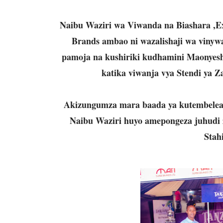
Naibu Waziri wa Viwanda na Biashara ,
Brands ambao ni wazalishaji wa vinywa
pamoja na kushiriki kudhamini Maonyesh
katika viwanja vya Stendi ya 
Akizungumza mara baada ya kutembelea 
Naibu Waziri huyo amepongeza juhudi 
Stahi