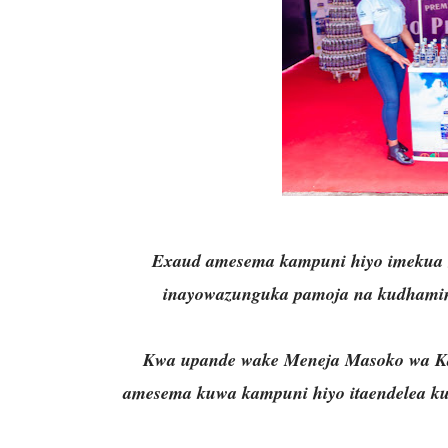
Exaud amesema kampuni hiyo imekua m
inayowazunguka pamoja na kudhamini 
Kwa upande wake Meneja Masoko wa Kam
amesema kuwa kampuni hiyo itaendelea kuza