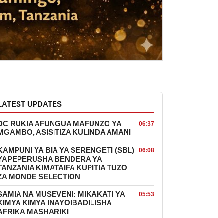
LATEST UPDATES
DC RUKIA AFUNGUA MAFUNZO YA
06:37
MGAMBO, ASISITIZA KULINDA AMANI
KAMPUNI YA BIA YA SERENGETI (SBL)
06:08
YAPEPERUSHA BENDERA YA
TANZANIA KIMATAIFA KUPITIA TUZO
ZA MONDE SELECTION
SAMIA NA MUSEVENI: MIKAKATI YA
05:53
KIMYA KIMYA INAYOIBADILISHA
AFRIKA MASHARIKI