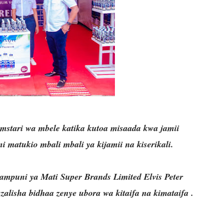
stari wa mbele katika kutoa misaada kwa jamii
matukio mbali mbali ya kijamii na kiserikali.
puni ya Mati Super Brands Limited Elvis Peter
lisha bidhaa zenye ubora wa kitaifa na kimataifa .