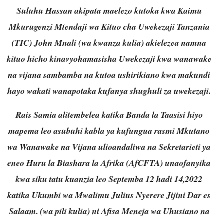
Suluhu Hassan akipata maelezo kutoka kwa Kaimu
Mkurugenzi Mtendaji wa Kituo cha Uwekezaji Tanzania
(TIC) John Mnali (wa kwanza kulia) akielezea namna
kituo hicho kinavyohamasisha Uwekezaji kwa wanawake
na vijana sambamba na kutoa ushirikiano kwa makundi
hayo wakati wanapotaka kufanya shughuli za uwekezaji.
Rais Samia alitembelea katika Banda la Taasisi hiyo
mapema leo asubuhi kabla ya kufungua rasmi Mkutano
wa Wanawake na Vijana ulioandaliwa na Sekretarieti ya
eneo Huru la Biashara la Afrika (AfCFTA) unaofanyika
kwa siku tatu kuanzia leo Septemba 12 hadi 14,2022
katika Ukumbi wa Mwalimu Julius Nyerere Jijini Dar es
Salaam. (wa pili kulia) ni Afisa Meneja wa Uhusiano na